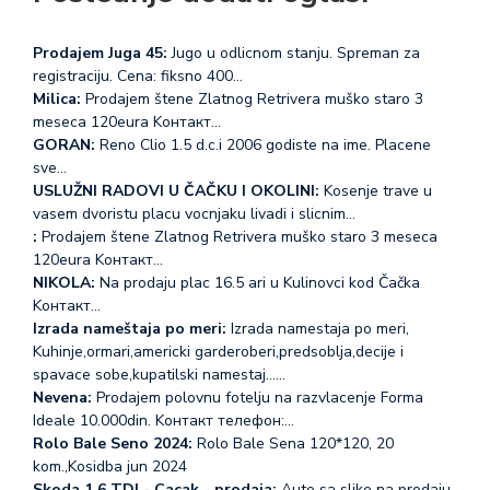
Prodajem Juga 45:
Jugo u odlicnom stanju. Spreman za
registraciju. Cena: fiksno 400…
Milica:
Prodajem štene Zlatnog Retrivera muško staro 3
meseca 120eura Koнтакт…
GORAN:
Reno Clio 1.5 d.c.i 2006 godiste na ime. Placene
sve…
USLUŽNI RADOVI U ČAČKU I OKOLINI:
Kosenje trave u
vasem dvoristu placu vocnjaku livadi i slicnim…
:
Prodajem štene Zlatnog Retrivera muško staro 3 meseca
120eura Koнтакт…
NIKOLA:
Na prodaju plac 16.5 ari u Kulinovci kod Čačka
Koнтакт…
Izrada nameštaja po meri:
Izrada namestaja po meri,
Kuhinje,ormari,americki garderoberi,predsoblja,decije i
spavace sobe,kupatilski namestaj...…
Nevena:
Prodajem polovnu fotelju na razvlacenje Forma
Ideale 10.000din. Koнтакт телефон:…
Rolo Bale Seno 2024:
Rolo Bale Sena 120*120, 20
kom.,Kosidba jun 2024
Skoda 1.6 TDI - Cacak - prodaja:
Auto sa slike na prodaju.