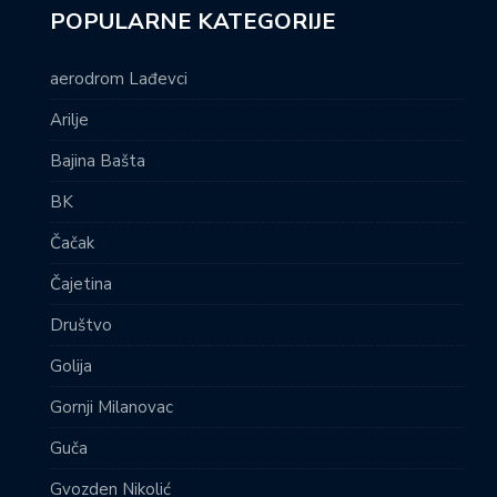
POPULARNE KATEGORIJE
aerodrom Lađevci
Arilje
Bajina Bašta
BK
Čačak
Čajetina
Društvo
Golija
Gornji Milanovac
Guča
Gvozden Nikolić