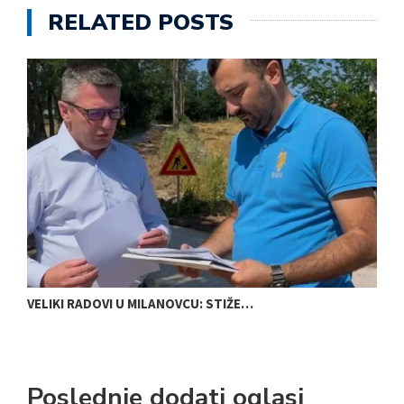
RELATED POSTS
VELIKI RADOVI U MILANOVCU: STIŽE…
N
Poslednje dodati oglasi