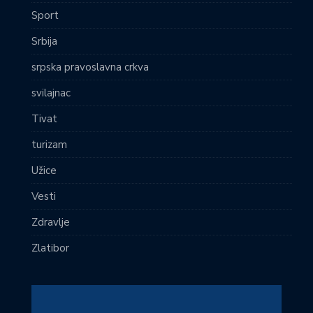
Sport
Srbija
srpska pravoslavna crkva
svilajnac
Tivat
turizam
Užice
Vesti
Zdravlje
Zlatibor