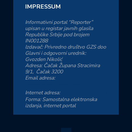
IMPRESSUM
Informativni portal “Reporter”
upisan u registar javnih glasila
Republike Srbije pod brojem
IN001288
Izdavač: Privredno društvo GZS doo
Glavni i odgovorni urednik:
Gvozden Nikolić
Adresa: Čačak Župana Stracimira
9/1, Čačak 3200
Email adresa:
reporter.zs@yahoo.com
Internet adresa:
https://reporter.co.rs
Forma: Samostalna elektronska
izdanja, internet portal