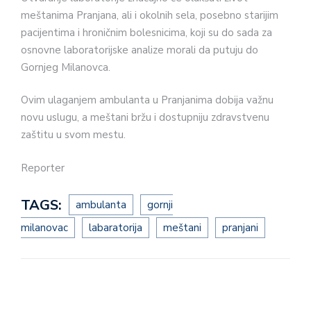
meštanima Pranjana, ali i okolnih sela, posebno starijim
pacijentima i hroničnim bolesnicima, koji su do sada za
osnovne laboratorijske analize morali da putuju do
Gornjeg Milanovca.
Ovim ulaganjem ambulanta u Pranjanima dobija važnu
novu uslugu, a meštani bržu i dostupniju zdravstvenu
zaštitu u svom mestu.
Reporter
TAGS:
ambulanta
gornji
milanovac
labaratorija
meštani
pranjani