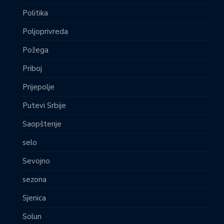
Politika
Poljoprivreda
Požega
Priboj
Prijepolje
Putevi Srbije
Saopštenje
selo
Sevojno
sezona
Sjenica
Solun