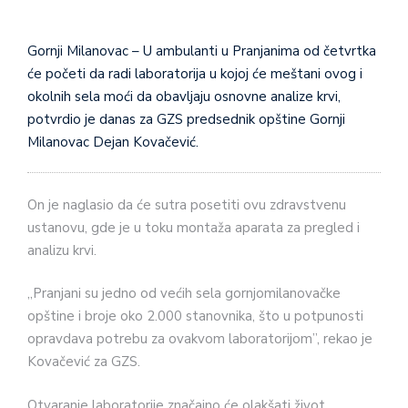
Gornji Milanovac – U ambulanti u Pranjanima od četvrtka
će početi da radi laboratorija u kojoj će meštani ovog i
okolnih sela moći da obavljaju osnovne analize krvi,
potvrdio je danas za GZS predsednik opštine Gornji
Milanovac Dejan Kovačević.
On je naglasio da će sutra posetiti ovu zdravstvenu
ustanovu, gde je u toku montaža aparata za pregled i
analizu krvi.
„Pranjani su jedno od većih sela gornjomilanovačke
opštine i broje oko 2.000 stanovnika, što u potpunosti
opravdava potrebu za ovakvom laboratorijom”, rekao je
Kovačević za GZS.
Otvaranje laboratorije značajno će olakšati život