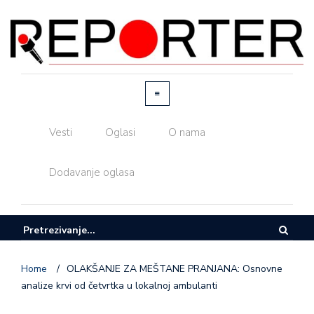
Vesti
Oglasi
O nama
Dodavanje oglasa
Home
/
OLAKŠANJE ZA MEŠTANE PRANJANA: Osnovne
analize krvi od četvrtka u lokalnoj ambulanti