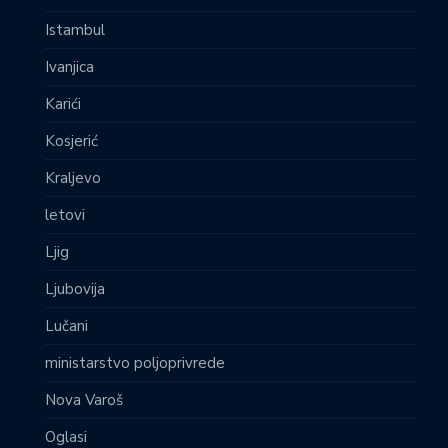
Istambul
Ivanjica
Karići
Kosjerić
Kraljevo
letovi
Ljig
Ljubovija
Lučani
ministarstvo poljoprivrede
Nova Varoš
Oglasi