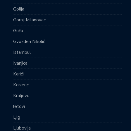
Golija
Gornji Milanovac
Guča
Gvozden Nikolić
Istambul
Ivanjica
Karići
Kosjerić
Kraljevo
letovi
Ljig
Ljubovija