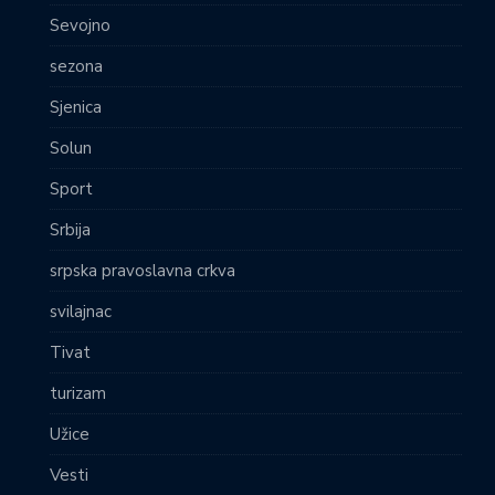
Sevojno
sezona
Sjenica
Solun
Sport
Srbija
srpska pravoslavna crkva
svilajnac
Tivat
turizam
Užice
Vesti