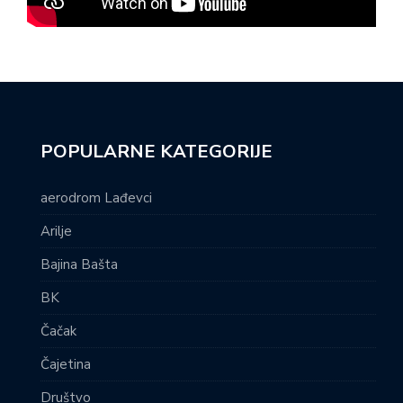
POPULARNE KATEGORIJE
aerodrom Lađevci
Arilje
Bajina Bašta
BK
Čačak
Čajetina
Društvo