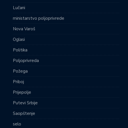
Lučani
ministarstvo poljoprivrede
Nova Varoš
Oglasi
Politika
Poljoprivreda
Požega
Priboj
Prijepolje
Putevi Srbije
Saopštenje
selo