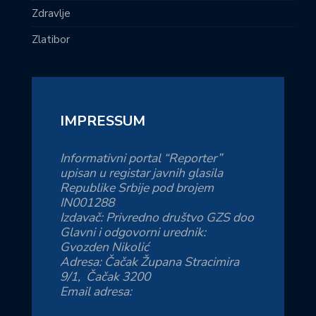
Zdravlje
Zlatibor
IMPRESSUM
Informativni portal “Reporter”
upisan u registar javnih glasila
Republike Srbije pod brojem
IN001288
Izdavač: Privredno društvo GZS doo
Glavni i odgovorni urednik:
Gvozden Nikolić
Adresa: Čačak Župana Stracimira
9/1, Čačak 3200
Email adresa:
reporter.zs@yahoo.com