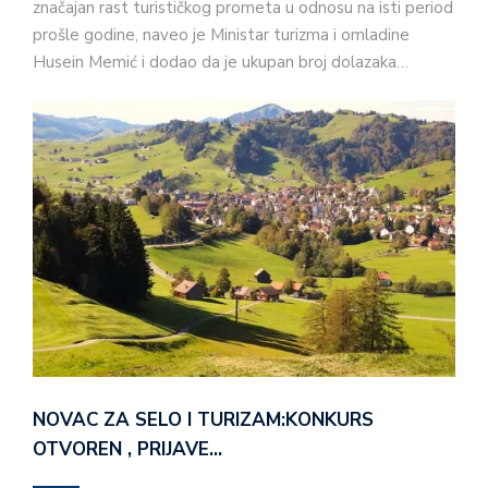
značajan rast turističkog prometa u odnosu na isti period
prošle godine, naveo je Ministar turizma i omladine
Husein Memić i dodao da je ukupan broj dolazaka…
NOVAC ZA SELO I TURIZAM:KONKURS
OTVOREN , PRIJAVE…