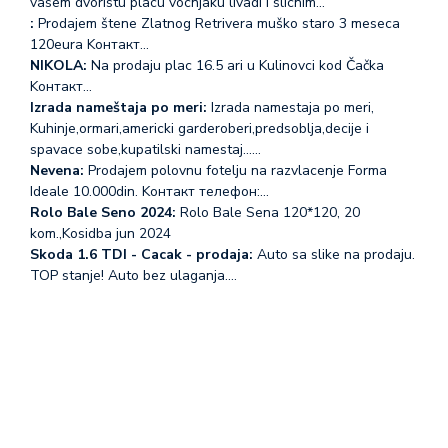
vasem dvoristu placu vocnjaku livadi i slicnim…
:
Prodajem štene Zlatnog Retrivera muško staro 3 meseca
120eura Koнтакт…
NIKOLA:
Na prodaju plac 16.5 ari u Kulinovci kod Čačka
Koнтакт…
Izrada nameštaja po meri:
Izrada namestaja po meri,
Kuhinje,ormari,americki garderoberi,predsoblja,decije i
spavace sobe,kupatilski namestaj...…
Nevena:
Prodajem polovnu fotelju na razvlacenje Forma
Ideale 10.000din. Koнтакт телефон:…
Rolo Bale Seno 2024:
Rolo Bale Sena 120*120, 20
kom.,Kosidba jun 2024
Skoda 1.6 TDI - Cacak - prodaja:
Auto sa slike na prodaju.
TOP stanje! Auto bez ulaganja.…