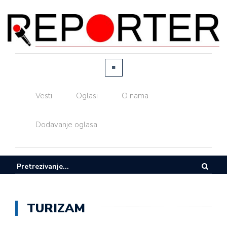
Vesti
Oglasi
O nama
Dodavanje oglasa
TURIZAM