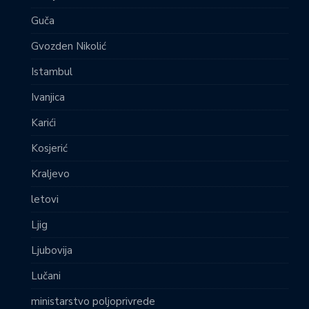
Guča
Gvozden Nikolić
Istambul
Ivanjica
Karići
Kosjerić
Kraljevo
letovi
Ljig
Ljubovija
Lučani
ministarstvo poljoprivrede