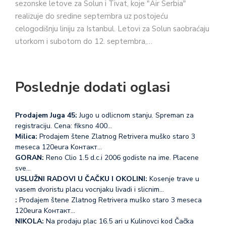
sezonske letove za Solun i Tivat, koje "Air Serbia"
realizuje do sredine septembra uz postojeću
celogodišnju liniju za Istanbul. Letovi za Solun saobraćaju
utorkom i subotom do 12. septembra,…
Poslednje dodati oglasi
Prodajem Juga 45:
Jugo u odlicnom stanju. Spreman za
registraciju. Cena: fiksno 400…
Milica:
Prodajem štene Zlatnog Retrivera muško staro 3
meseca 120eura Koнтакт…
GORAN:
Reno Clio 1.5 d.c.i 2006 godiste na ime. Placene
sve…
USLUŽNI RADOVI U ČAČKU I OKOLINI:
Kosenje trave u
vasem dvoristu placu vocnjaku livadi i slicnim…
:
Prodajem štene Zlatnog Retrivera muško staro 3 meseca
120eura Koнтакт…
NIKOLA:
Na prodaju plac 16.5 ari u Kulinovci kod Čačka