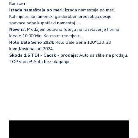
Koнтакт…
Izrada nameštaja po meri:
Izrada namestaja po meri,
Kuhinje,ormari,americki garderoberi,predsoblja,decije i
spavace sobe,kupatilski namestaj...…
Nevena:
Prodajem polovnu fotelju na razvlacenje Forma
Ideale 10.000din. Koнтакт телефон:…
Rolo Bale Seno 2024:
Rolo Bale Sena 120*120, 20
kom.,Kosidba jun 2024
Skoda 1.6 TDI - Cacak - prodaja:
Auto sa slike na prodaju.
TOP stanje! Auto bez ulaganja.…