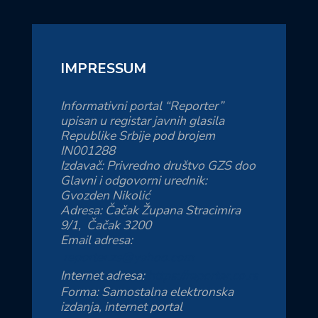
IMPRESSUM
Informativni portal “Reporter”
upisan u registar javnih glasila
Republike Srbije pod brojem
IN001288
Izdavač: Privredno društvo GZS doo
Glavni i odgovorni urednik:
Gvozden Nikolić
Adresa: Čačak Župana Stracimira
9/1, Čačak 3200
Email adresa:
reporter.zs@yahoo.com
Internet adresa:
https://reporter.co.rs
Forma: Samostalna elektronska
izdanja, internet portal