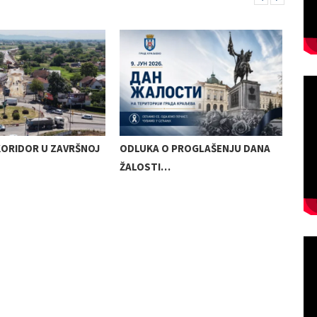
KORIDOR U ZAVRŠNOJ
ODLUKA O PROGLAŠENJU DANA
ŽALOSTI…