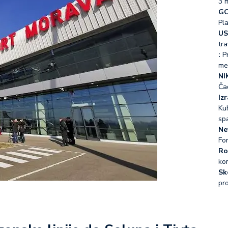
3 
GO
Pl
US
tra
:
Pr
me
NI
Ča
Iz
Kuh
sp
Ne
Fo
Ro
ko
Sk
pr