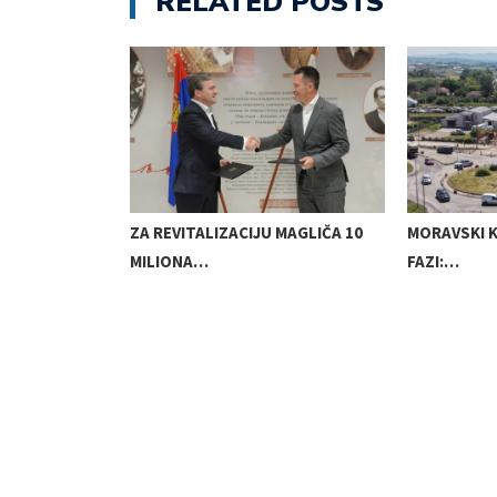
RELATED POSTS
ANA NOVIM…
ZA REVITALIZACIJU MAGLIČA 10
MORAVSKI 
MILIONA…
FAZI:…