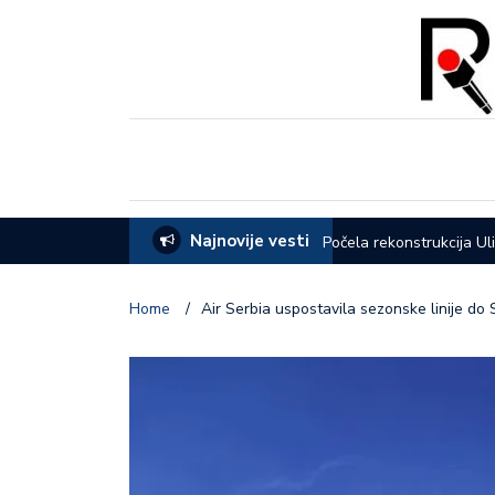
Najnovije vesti
eća opštine Lučani
Počela rekonstrukcija Ul
Home
/
Air Serbia uspostavila sezonske linije do