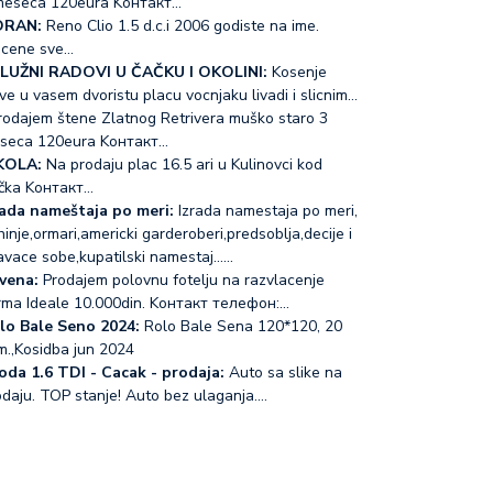
meseca 120eura Koнтакт…
RAN:
Reno Clio 1.5 d.c.i 2006 godiste na ime.
acene sve…
LUŽNI RADOVI U ČAČKU I OKOLINI:
Kosenje
ve u vasem dvoristu placu vocnjaku livadi i slicnim…
odajem štene Zlatnog Retrivera muško staro 3
seca 120eura Koнтакт…
KOLA:
Na prodaju plac 16.5 ari u Kulinovci kod
čka Koнтакт…
rada nameštaja po meri:
Izrada namestaja po meri,
inje,ormari,americki garderoberi,predsoblja,decije i
avace sobe,kupatilski namestaj...…
vena:
Prodajem polovnu fotelju na razvlacenje
rma Ideale 10.000din. Koнтакт телефон:…
lo Bale Seno 2024:
Rolo Bale Sena 120*120, 20
m.,Kosidba jun 2024
oda 1.6 TDI - Cacak - prodaja:
Auto sa slike na
odaju. TOP stanje! Auto bez ulaganja.…