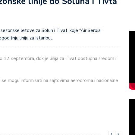
zonske linije do Soluna i Tivta
odišnju liniju za Istanbul.
 12. septembra, dok je linija za Tivat dostupna sredom i
ci se mogu informisati na sajtovima aerodroma i nacionalne