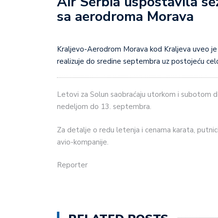
Air Serbia uspostavila se
sa aerodroma Morava
Kraljevo-Aerodrom Morava kod Kraljeva uveo je sezonske letove za Solun i Tivat, koje “Air Serbia”
realizuje do sredine septembra uz postojeću celog
Letovi za Solun saobraćaju utorkom i subotom do
nedeljom do 13. septembra.
Za detalje o redu letenja i cenama karata, putni
avio-kompanije.
Reporter