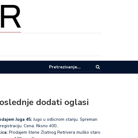
pel za racionalnu potrošnju vode u Lučanima
oslednje dodati oglasi
odajem Juga 45:
Jugo u odlicnom stanju. Spreman
registraciju. Cena: fiksno 400…
ica:
Prodajem štene Zlatnog Retrivera muško staro