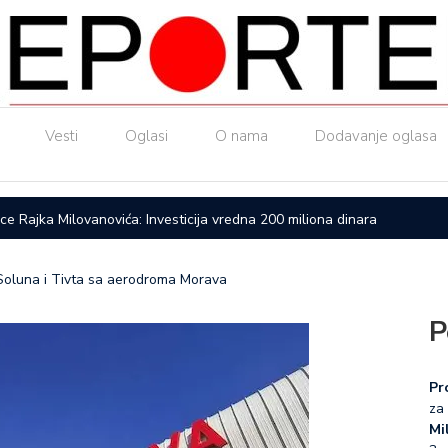
Vesti
Oglasi
O nama
Dodavanje oglasa
ice Rajka Milovanovića: Investicija vredna 200 miliona dinara
Upućen a
 Soluna i Tivta sa aerodroma Morava
P
Pr
za 
Mil