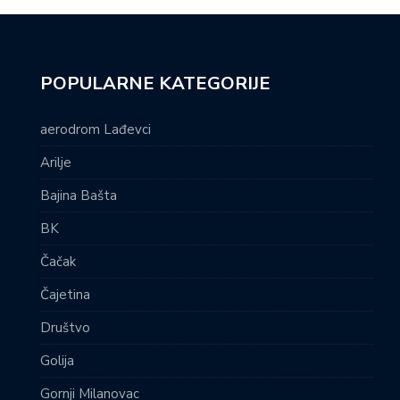
POPULARNE KATEGORIJE
aerodrom Lađevci
Arilje
Bajina Bašta
BK
Čačak
Čajetina
Društvo
Golija
Gornji Milanovac