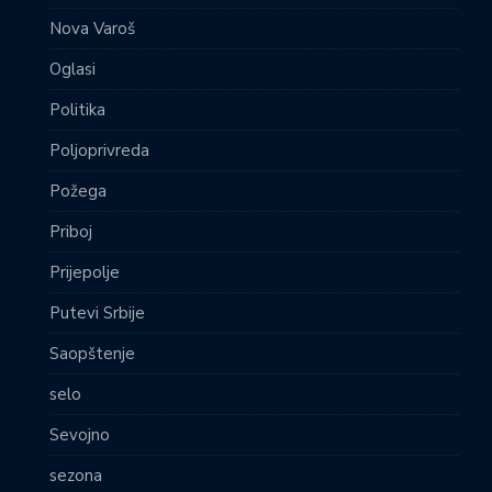
Nova Varoš
Oglasi
Politika
Poljoprivreda
Požega
Priboj
Prijepolje
Putevi Srbije
Saopštenje
selo
Sevojno
sezona