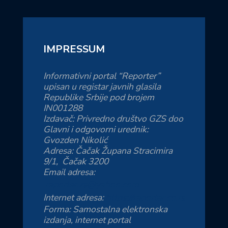
IMPRESSUM
Informativni portal “Reporter”
upisan u registar javnih glasila
Republike Srbije pod brojem
IN001288
Izdavač: Privredno društvo GZS doo
Glavni i odgovorni urednik:
Gvozden Nikolić
Adresa: Čačak Župana Stracimira
9/1, Čačak 3200
Email adresa:
reporter.zs@yahoo.com
Internet adresa:
https://reporter.co.rs
Forma: Samostalna elektronska
izdanja, internet portal