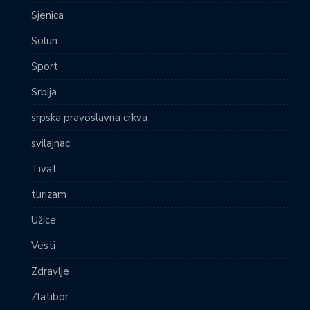
Sjenica
Solun
Sport
Srbija
srpska pravoslavna crkva
svilajnac
Tivat
turizam
Užice
Vesti
Zdravlje
Zlatibor