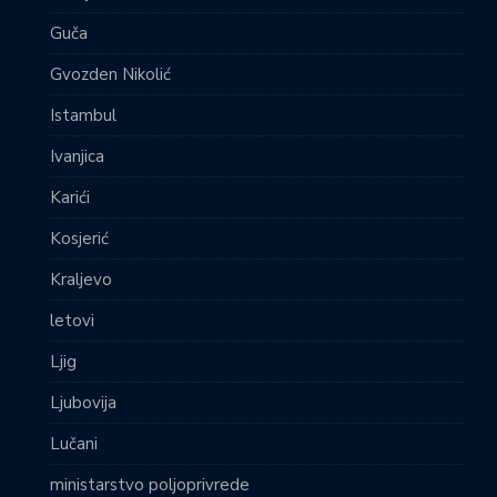
Guča
Gvozden Nikolić
Istambul
Ivanjica
Karići
Kosjerić
Kraljevo
letovi
Ljig
Ljubovija
Lučani
ministarstvo poljoprivrede