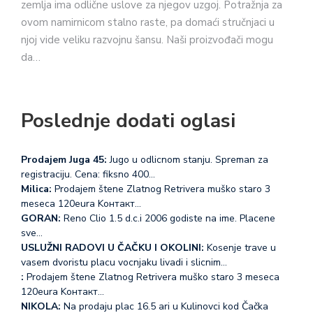
zemlja ima odlične uslove za njegov uzgoj. Potražnja za
ovom namirnicom stalno raste, pa domaći stručnjaci u
njoj vide veliku razvojnu šansu. Naši proizvođači mogu
da…
Poslednje dodati oglasi
Prodajem Juga 45:
Jugo u odlicnom stanju. Spreman za
registraciju. Cena: fiksno 400…
Milica:
Prodajem štene Zlatnog Retrivera muško staro 3
meseca 120eura Koнтакт…
GORAN:
Reno Clio 1.5 d.c.i 2006 godiste na ime. Placene
sve…
USLUŽNI RADOVI U ČAČKU I OKOLINI:
Kosenje trave u
vasem dvoristu placu vocnjaku livadi i slicnim…
:
Prodajem štene Zlatnog Retrivera muško staro 3 meseca
120eura Koнтакт…
NIKOLA:
Na prodaju plac 16.5 ari u Kulinovci kod Čačka