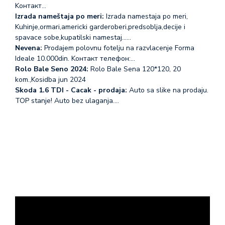
Koнтакт…
Izrada nameštaja po meri:
Izrada namestaja po meri,
Kuhinje,ormari,americki garderoberi,predsoblja,decije i
spavace sobe,kupatilski namestaj...…
Nevena:
Prodajem polovnu fotelju na razvlacenje Forma
Ideale 10.000din. Koнтакт телефон:…
Rolo Bale Seno 2024:
Rolo Bale Sena 120*120, 20
kom.,Kosidba jun 2024
Skoda 1.6 TDI - Cacak - prodaja:
Auto sa slike na prodaju.
TOP stanje! Auto bez ulaganja.…