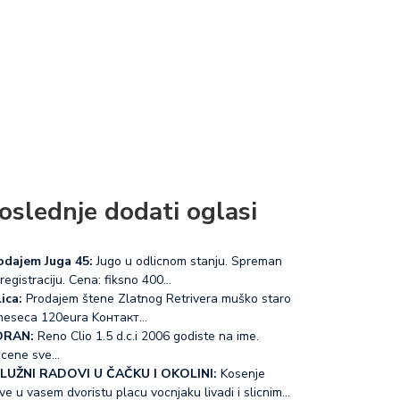
oslednje dodati oglasi
odajem Juga 45:
Jugo u odlicnom stanju. Spreman
registraciju. Cena: fiksno 400…
ica:
Prodajem štene Zlatnog Retrivera muško staro
meseca 120eura Koнтакт…
RAN:
Reno Clio 1.5 d.c.i 2006 godiste na ime.
acene sve…
LUŽNI RADOVI U ČAČKU I OKOLINI:
Kosenje
ve u vasem dvoristu placu vocnjaku livadi i slicnim…