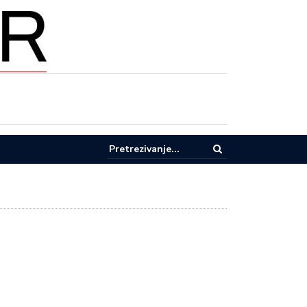
pel za racionalnu potrošnju vode u Lučanima