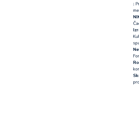
:
Pr
me
NI
Ča
Iz
Kuh
sp
Ne
Fo
Ro
ko
Sk
pr