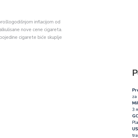
 prošlogodišnjom inflacijom od
alkulisane nove cene cigareta.
pojedine cigarete biće skuplje
P
Pr
za 
Mil
3 
GO
Pl
US
tra