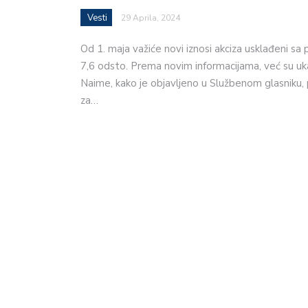
Vesti
29 Aprila, 2024
Od 1. maja važiće novi iznosi akciza usklađeni sa
7,6 odsto. Prema novim informacijama, već su uk
Naime, kako je objavljeno u Službenom glasniku, 
za…