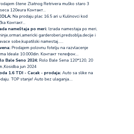
odajem štene Zlatnog Retrivera muško staro 3
seca 120eura Koнтакт…
KOLA:
Na prodaju plac 16.5 ari u Kulinovci kod
čka Koнтакт…
rada nameštaja po meri:
Izrada namestaja po meri,
inje,ormari,americki garderoberi,predsoblja,decije i
avace sobe,kupatilski namestaj...…
vena:
Prodajem polovnu fotelju na razvlacenje
rma Ideale 10.000din. Koнтакт телефон:…
lo Bale Seno 2024:
Rolo Bale Sena 120*120, 20
m.,Kosidba jun 2024
oda 1.6 TDI - Cacak - prodaja:
Auto sa slike na
odaju. TOP stanje! Auto bez ulaganja.…