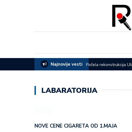
Najnovije vesti
eća opštine Lučani
Počela rekonstrukcija Ul
LABARATORIJA
NOVE CENE CIGARETA OD 1.MAJA