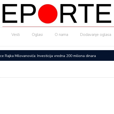
Vesti
Oglasi
O nama
Dodavanje oglasa
ice Rajka Milovanovića: Investicija vredna 200 miliona dinara
Upućen a