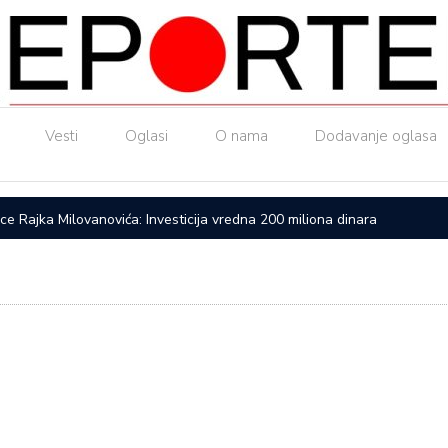
Vesti
Oglasi
O nama
Dodavanje oglasa
ice Rajka Milovanovića: Investicija vredna 200 miliona dinara
Upućen a