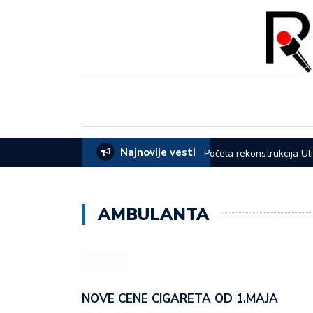
Najnovije vesti
eća opštine Lučani
Počela rekonstrukcija Ul
AMBULANTA
NOVE CENE CIGARETA OD 1.MAJA