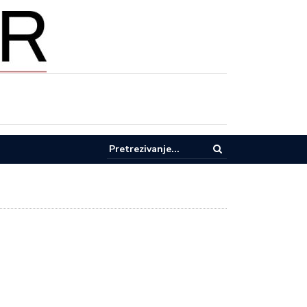
pel za racionalnu potrošnju vode u Lučanima