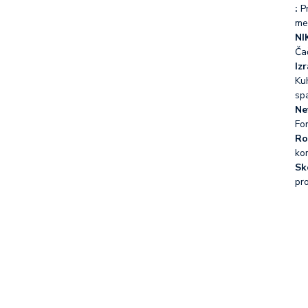
:
Pr
me
NI
Ča
Iz
Kuh
sp
Ne
Fo
Ro
ko
Sk
pr