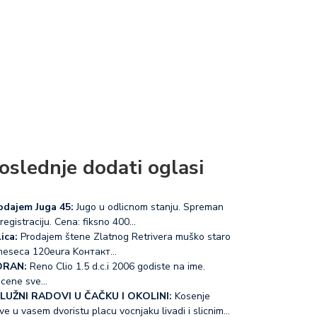
oslednje dodati oglasi
odajem Juga 45:
Jugo u odlicnom stanju. Spreman
registraciju. Cena: fiksno 400…
ica:
Prodajem štene Zlatnog Retrivera muško staro
meseca 120eura Koнтакт…
RAN:
Reno Clio 1.5 d.c.i 2006 godiste na ime.
acene sve…
LUŽNI RADOVI U ČAČKU I OKOLINI:
Kosenje
ve u vasem dvoristu placu vocnjaku livadi i slicnim…