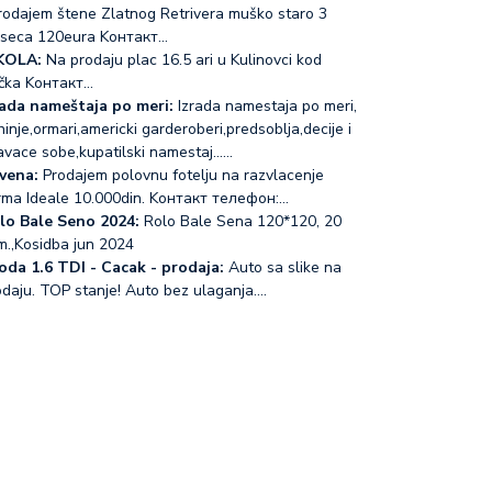
odajem štene Zlatnog Retrivera muško staro 3
seca 120eura Koнтакт…
KOLA:
Na prodaju plac 16.5 ari u Kulinovci kod
čka Koнтакт…
rada nameštaja po meri:
Izrada namestaja po meri,
inje,ormari,americki garderoberi,predsoblja,decije i
avace sobe,kupatilski namestaj...…
vena:
Prodajem polovnu fotelju na razvlacenje
rma Ideale 10.000din. Koнтакт телефон:…
lo Bale Seno 2024:
Rolo Bale Sena 120*120, 20
m.,Kosidba jun 2024
oda 1.6 TDI - Cacak - prodaja:
Auto sa slike na
odaju. TOP stanje! Auto bez ulaganja.…