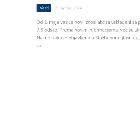
Vesti
29 Aprila, 2024
Od 1. maja važiće novi iznosi akciza usklađeni sa
7,6 odsto. Prema novim informacijama, već su uk
Naime, kako je objavljeno u Službenom glasniku, 
za…