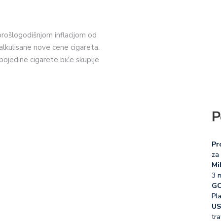
 prošlogodišnjom inflacijom od
alkulisane nove cene cigareta.
pojedine cigarete biće skuplje
P
Pr
za 
Mil
3 
GO
Pl
US
tra