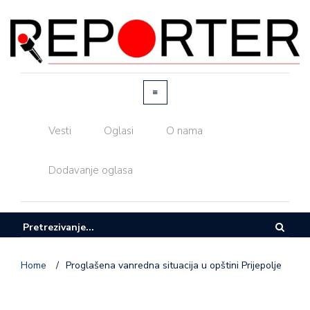
Vesti
Oglasi
O nama
Dodavanje oglasa
Home
/
Proglašena vanredna situacija u opštini Prijepolje