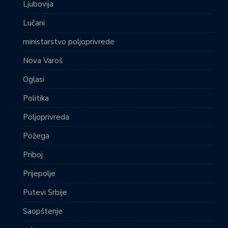
Ljubovija
Lučani
ministarstvo poljoprivrede
Nova Varoš
Oglasi
Politika
Poljoprivreda
Požega
Priboj
Prijepolje
Putevi Srbije
Saopštenje