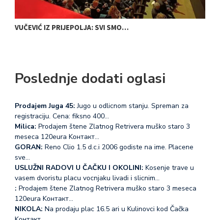
VUČEVIĆ IZ PRIJEPOLJA: SVI SMO…
E
Poslednje dodati oglasi
Prodajem Juga 45:
Jugo u odlicnom stanju. Spreman za
registraciju. Cena: fiksno 400…
Milica:
Prodajem štene Zlatnog Retrivera muško staro 3
meseca 120eura Koнтакт…
GORAN:
Reno Clio 1.5 d.c.i 2006 godiste na ime. Placene
sve…
USLUŽNI RADOVI U ČAČKU I OKOLINI:
Kosenje trave u
vasem dvoristu placu vocnjaku livadi i slicnim…
:
Prodajem štene Zlatnog Retrivera muško staro 3 meseca
120eura Koнтакт…
NIKOLA:
Na prodaju plac 16.5 ari u Kulinovci kod Čačka
Koнтакт…