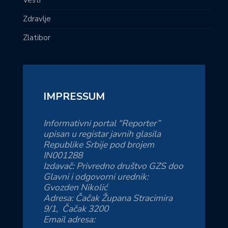
Vesti
Zdravlje
Zlatibor
IMPRESSUM
Informativni portal “Reporter”
upisan u registar javnih glasila
Republike Srbije pod brojem
IN001288
Izdavač: Privredno društvo GZS doo
Glavni i odgovorni urednik:
Gvozden Nikolić
Adresa: Čačak Župana Stracimira
9/1, Čačak 3200
Email adresa: