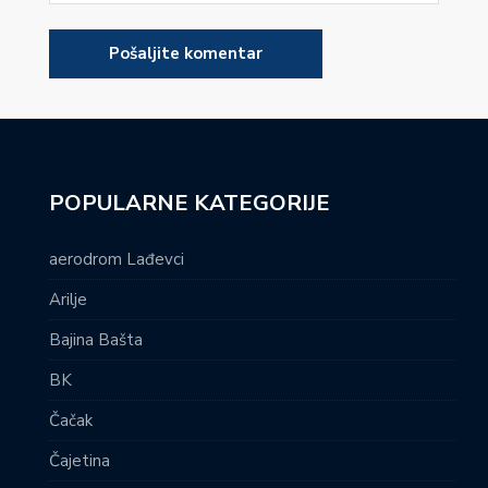
POPULARNE KATEGORIJE
aerodrom Lađevci
Arilje
Bajina Bašta
BK
Čačak
Čajetina