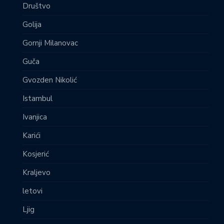
Društvo
Golija
Gornji Milanovac
Guča
Gvozden Nikolić
Istambul
Ivanjica
Karići
Kosjerić
Kraljevo
letovi
Ljig