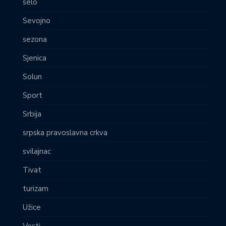
selo
Sevojno
sezona
Sjenica
Solun
Sport
Srbija
srpska pravoslavna crkva
svilajnac
Tivat
turizam
Užice