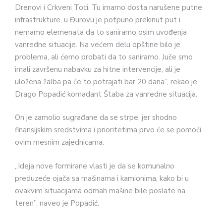
Drenovi i Crkveni Toci. Tu imamo dosta narušene putne
infrastrukture, u Đurovu je potpuno prekinut put i
nemamo elemenata da to saniramo osim uvođenja
vanredne situacije. Na većem delu opštine bilo je
problema, ali ćemo probati da to saniramo. Juče smo
imali završenu nabavku za hitne intervencije, ali je
uložena žalba pa će to potrajati bar 20 dana”, rekao je
Drago Popadić komadant Štaba za vanredne situacija.
On je zamolio sugrađane da se strpe, jer shodno
finansijskim sredstvima i prioritetima prvo će se pomoći
ovim mesnim zajednicama.
„Ideja nove formirane vlasti je da se komunalno
preduzeće ojača sa mašinama i kamionima, kako bi u
ovakvim situacijama odmah mašine bile poslate na
teren”, naveo je Popadić.