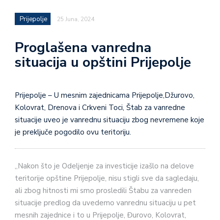
Prijepolje
25 Juna, 2024
Proglašena vanredna
situacija u opštini Prijepolje
Prijepolje – U mesnim zajednicama Prijepolje,Džurovo,
Kolovrat, Drenova i Crkveni Toci, Štab za vanredne
situacije uveo je vanrednu situaciju zbog nevremene koje
je preključe pogodilo ovu teritoriju.
„Nakon što je Odeljenje za investicije izašlo na delove
teritorije opštine Prijepolje, nisu stigli sve da sagledaju,
ali zbog hitnosti mi smo prosledili Štabu za vanreden
situacije predlog da uvedemo vanrednu situaciju u pet
mesnih zajednice i to u Prijepolje, Đurovo, Kolovrat,