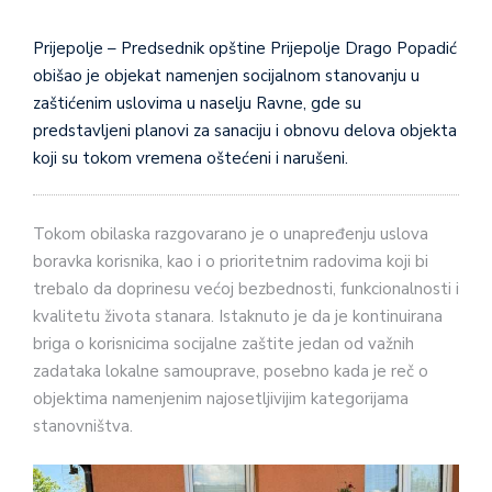
Prijepolje – Predsednik opštine Prijepolje Drago Popadić
obišao je objekat namenjen socijalnom stanovanju u
zaštićenim uslovima u naselju Ravne, gde su
predstavljeni planovi za sanaciju i obnovu delova objekta
koji su tokom vremena oštećeni i narušeni.
Tokom obilaska razgovarano je o unapređenju uslova
boravka korisnika, kao i o prioritetnim radovima koji bi
trebalo da doprinesu većoj bezbednosti, funkcionalnosti i
kvalitetu života stanara. Istaknuto je da je kontinuirana
briga o korisnicima socijalne zaštite jedan od važnih
zadataka lokalne samouprave, posebno kada je reč o
objektima namenjenim najosetljivijim kategorijama
stanovništva.