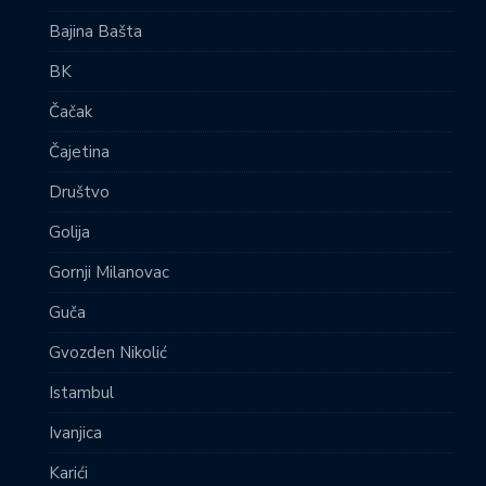
Bajina Bašta
BK
Čačak
Čajetina
Društvo
Golija
Gornji Milanovac
Guča
Gvozden Nikolić
Istambul
Ivanjica
Karići