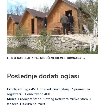
P
ETNO NASELJE KRAJ MILEŠEVE:DEVET BRVNARA…
Poslednje dodati oglasi
Prodajem Juga 45:
Jugo u odlicnom stanju. Spreman za
registraciju. Cena: fiksno 400…
Milica:
Prodajem štene Zlatnog Retrivera muško staro 3
meseca 120eura Koнтакт…