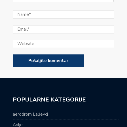
POPULARNE KATEGORIJE
aerodrom Lađevci
Arilje