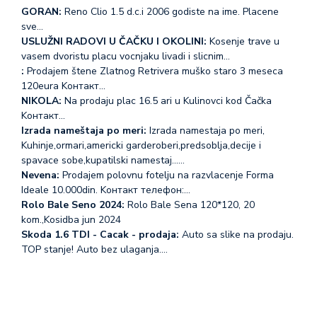
GORAN:
Reno Clio 1.5 d.c.i 2006 godiste na ime. Placene
sve…
USLUŽNI RADOVI U ČAČKU I OKOLINI:
Kosenje trave u
vasem dvoristu placu vocnjaku livadi i slicnim…
:
Prodajem štene Zlatnog Retrivera muško staro 3 meseca
120eura Koнтакт…
NIKOLA:
Na prodaju plac 16.5 ari u Kulinovci kod Čačka
Koнтакт…
Izrada nameštaja po meri:
Izrada namestaja po meri,
Kuhinje,ormari,americki garderoberi,predsoblja,decije i
spavace sobe,kupatilski namestaj...…
Nevena:
Prodajem polovnu fotelju na razvlacenje Forma
Ideale 10.000din. Koнтакт телефон:…
Rolo Bale Seno 2024:
Rolo Bale Sena 120*120, 20
kom.,Kosidba jun 2024
Skoda 1.6 TDI - Cacak - prodaja:
Auto sa slike na prodaju.
TOP stanje! Auto bez ulaganja.…