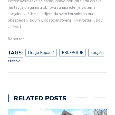
Predstavnici lokalne samouprave poručili su da država
nastavlja ulaganja u obnovu i unapređenje sistema
socijalne zaštite, sa ciljem da svim korisnicima budu
obezbeđeni sigurniji, dostojanstveniji i kvalitetniji uslovi
za život.
Reporter
TAGS:
Drago Popadić
PRIJEPOLJE
socijalni
stanovi
RELATED POSTS