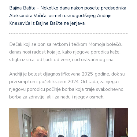
Bajina Bašta – Nekoliko dana nakon posete predsednika
Aleksandra Vučića, osmeh osmogodišnjeg Andrije
Kneževića iz Bajine Bašte ne jenjava.
Dečak koji se bori sa retkom i teškom Momoja bolešću
danas nosi radost koja je, kako njegova porodica kaže,
stigla iz srca, od ljudi, od vere, i od ostvarenog sna.
Andriji je bolest dijagnostifikovana 2025. godine, dok su
prvi simptomi počeli krajem 2024. Od tada, za njega i
njegovu porodicu počinje borba koja traje svakodnevno,
borba za zdravlje, ali i za nadu i njegov osmeh.