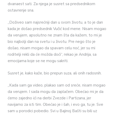
dvanaest sati. Za njega je susret sa predsednikom
ostavrenje sna.
„Doživeo sam najsrećniji dan u svom životu, a to je dan
kada je došao predsednik Vučić kod mene. Nisam mogao
da verujem, apsolutno ne znam šta da kažem, to mi je
bio najbolji dan na svetu i u životu. Pre nego što je
došao, nisam mogao da spavam celu noć, jer su mi
roditelji rekli da će možda doći“, rekao je Andrija, sa
emocijama koje se ne mogu sakriti.
Susret je, kako kaže, bio prepun suza, ali onih radosnih.
„Kada sam ga video, plakao sam od sreće, nisam mogao
da verujem. I sada mogu da zaplačem. Obećao mi je da
ćemo zajedno ići na derbi Zvezde i Partizana, jer
navijamo za isti tim. Obećao je i šah, i evo ga, tu je. Sve
sam u porodici pobedio. Svi u Bajinoj Bašti su bili uz