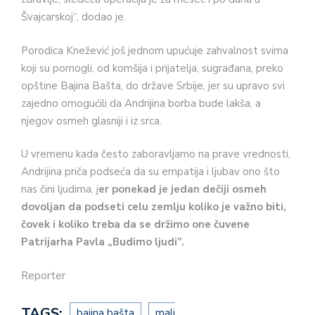
Švajcarskoj“, dodao je.
Porodica Knežević još jednom upućuje zahvalnost svima
koji su pomogli, od komšija i prijatelja, sugrađana, preko
opštine Bajina Bašta, do države Srbije, jer su upravo svi
zajedno omogućili da Andrijina borba bude lakša, a
njegov osmeh glasniji i iz srca.
U vremenu kada često zaboravljamo na prave vrednosti,
Andrijina priča podseća da su empatija i ljubav ono što
nas čini ljudima, j
er ponekad je jedan dečiji osmeh
dovoljan da podseti celu zemlju koliko je važno biti,
čovek i koliko treba da se držimo one čuvene
Patrijarha Pavla „Budimo ljudi”.
Reporter
TAGS:
bajina bašta
mali