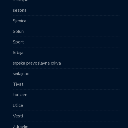
sezona
Sjenica
Solun
Sport
Srbija
srpska pravoslavna crkva
svilajnac
Tivat
turizam
Užice
Vesti
Zdravlje