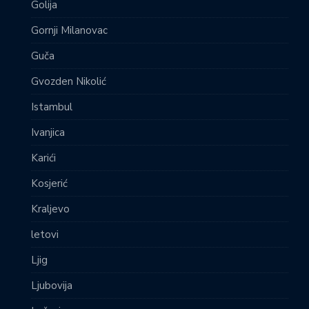
Golija
Gornji Milanovac
Guča
Gvozden Nikolić
Istambul
Ivanjica
Karići
Kosjerić
Kraljevo
letovi
Ljig
Ljubovija