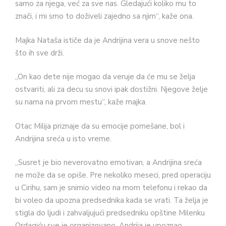
samo za njega, već za sve nas. Gledajući koliko mu to
znači, i mi smo to doživeli zajedno sa njim“, kaže ona.
Majka Nataša ističe da je Andrijina vera u snove nešto
što ih sve drži.
„On kao dete nije mogao da veruje da će mu se želja
ostvariti, ali za decu su snovi ipak dostižni. Njegove želje
su nama na prvom mestu“, kaže majka.
Otac Milija priznaje da su emocije pomešane, bol i
Andrijina sreća u isto vreme.
„Susret je bio neverovatno emotivan, a Andrijina sreća
ne može da se opiše. Pre nekoliko meseci, pred operaciju
u Cirihu, sam je snimio video na mom telefonu i rekao da
bi voleo da upozna predsednika kada se vrati. Ta želja je
stigla do ljudi i zahvaljujući predsedniku opštine Milenku
Ordagiću sve je organizovano. Andrija je upoznao