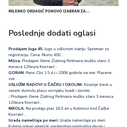
BAJINA BAŠTA OBELEŽAVA DAN SPORTA…
B
Poslednje dodati oglasi
Prodajem Juga 45:
Jugo u odlicnom stanju. Spreman za
registraciju. Cena: fiksno 400…
Milica:
Prodajem štene Zlatnog Retrivera muško staro 3
meseca 120eura Koнтакт…
GORAN:
Reno Clio 1.5 d.c.i 2006 godiste na ime. Placene
sve…
USLUŽNI RADOVI U ČAČKU I OKOLINI:
Kosenje trave u
vasem dvoristu placu vocnjaku livadi i slicnim…
:
Prodajem štene Zlatnog Retrivera muško staro 3 meseca
120eura Koнтакт…
NIKOLA:
Na prodaju plac 16.5 ari u Kulinovci kod Čačka
Koнтакт…
Izrada nameštaja po meri:
Izrada namestaja po meri,
Kuhinje,ormari,americki garderoberi,predsoblja,decije i