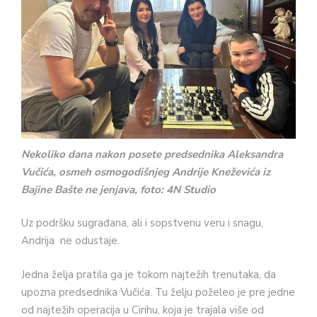
Nekoliko dana nakon posete predsednika Aleksandra
Vučića, osmeh osmogodišnjeg Andrije Kneževića iz
Bajine Bašte ne jenjava, foto: 4N Studio
Uz podršku sugrađana, ali i sopstvenu veru i snagu,
Andrija ne odustaje.
Jedna želja pratila ga je tokom najtežih trenutaka, da
upozna predsednika Vučića. Tu želju poželeo je pre jedne
od najtežih operacija u Cirihu, koja je trajala više od