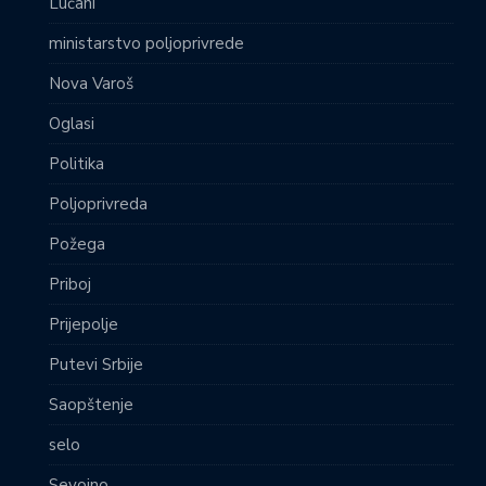
Lučani
ministarstvo poljoprivrede
Nova Varoš
Oglasi
Politika
Poljoprivreda
Požega
Priboj
Prijepolje
Putevi Srbije
Saopštenje
selo
Sevojno