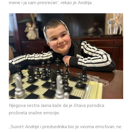
mene i ja sam presrećan“, rekao je Andrija.
Njegova sestra Jasna kaže da je čitava porodica
proživela snažne emocije.
„Susret Andrije i predsednika bio je veoma emotivan, ne