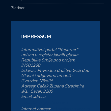
Zlatibor
IMPRESSUM
Informativni portal “Reporter”
upisan u registar javnih glasila
Republike Srbije pod brojem
IN001288
Izdavač: Privredno društvo GZS doo
Glavni i odgovorni urednik:
Gvozden Nikolić
Adresa: Čačak Župana Stracimira
9/1, Čačak 3200
Email adresa:
reporter.zs@yahoo.com
Internet adresa:
https://reporter.co.rs