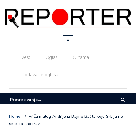
Vesti
Oglasi
O nama
Dodavanje oglasa
Home
/
Priča malog Andrije iz Bajine Bašte koju Srbija ne
sme da zaboravi