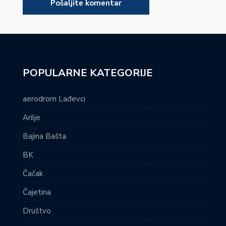
POPULARNE KATEGORIJE
aerodrom Lađevci
Arilje
Bajina Bašta
BK
Čačak
Čajetina
Društvo