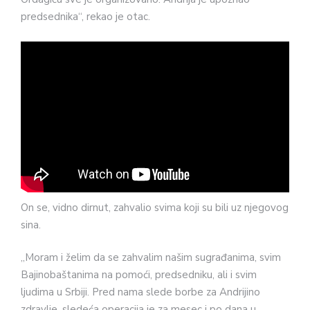
predsednika“, rekao je otac.
On se, vidno dirnut, zahvalio svima koji su bili uz njegovog
sina.
„Moram i želim da se zahvalim našim sugrađanima, svim
Bajinobaštanima na pomoći, predsedniku, ali i svim
ljudima u Srbiji. Pred nama slede borbe za Andrijino
zdravlje, sledeća operacija je za mesec i po dana u