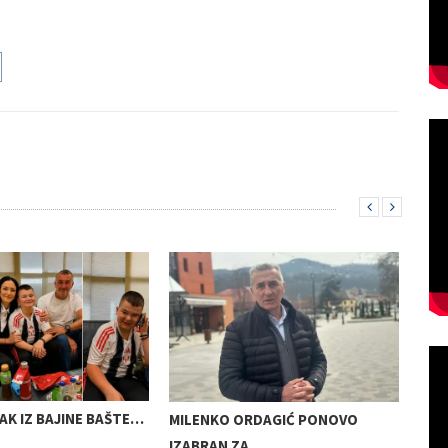
RDAGIĆ PONOVO
BAJINA BAŠTA OBELEŽAVA DAN
BAJ
A…
SPORTA…
OPŠ