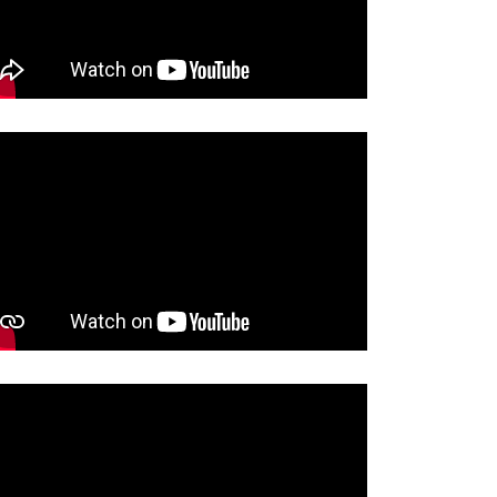
INA BAŠTA OBELEŽAVA SLAVU
BOLJA POVEZANOST ZAPADNE
TINE-PRENOS…
SRBIJE: RADOVI…