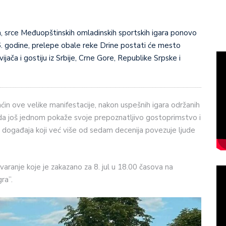
26. godine, prelepe obale reke Drine postati će mesto
vijača i gostiju iz Srbije, Crne Gore, Republike Srpske i
aćin ove velike manifestacije, nakon uspešnih igara održanih
da još jednom pokaže svoje prepoznatljivo gostoprimstvo i
 događaja koji već više od sedam decenija povezuje ljude
aranje koje je zakazano za 8. jul u 18.00 časova na
ra”.