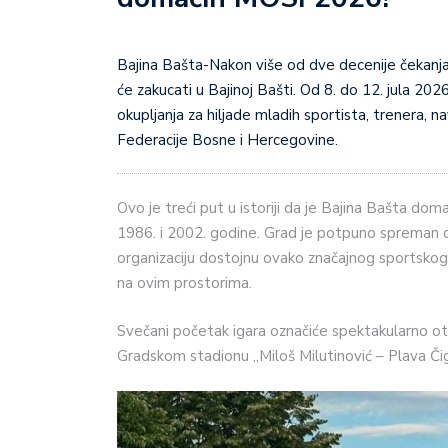
Bajina Bašta-Nakon više od dve decenije čekanja, srce Međuopštinskih omladinskih sportskih igara ponovo
će zakucati u Bajinoj Bašti. Od 8. do 12. jula 20
okupljanja za hiljade mladih sportista, trenera, na
Federacije Bosne i Hercegovine.
Ovo je treći put u istoriji da je Bajina Bašta dom
1986. i 2002. godine. Grad je potpuno spreman 
organizaciju dostojnu ovako značajnog sportskog
na ovim prostorima.
Svečani početak igara označiće spektakularno otv
Gradskom stadionu „Miloš Milutinović – Plava Čig