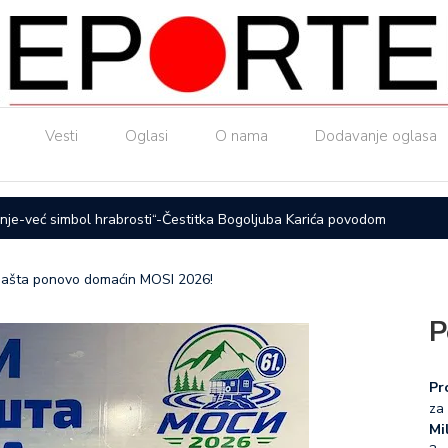
Vesti
Oglasi
O nama
Dodavanje oglasa
nje-već simbol hrabrosti“-Čestitka Bogoljuba Karića povodom
ČAČAK UL
otpadne v
a Bašta ponovo domaćin MOSI 2026!
P
Pr
za 
Mil