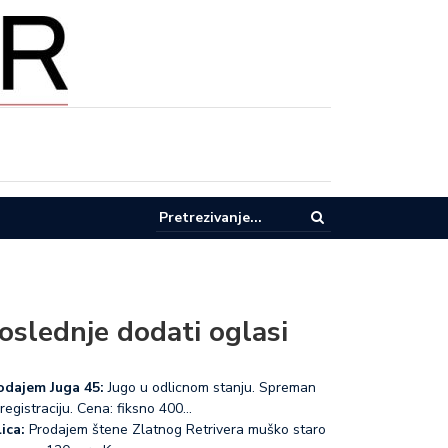
AŽE U EKOLOGIJU: Donja i Gornja Trepča dobijaju moderno postrojenj
ode i novi kolektor
oslednje dodati oglasi
odajem Juga 45:
Jugo u odlicnom stanju. Spreman
registraciju. Cena: fiksno 400…
ica:
Prodajem štene Zlatnog Retrivera muško staro