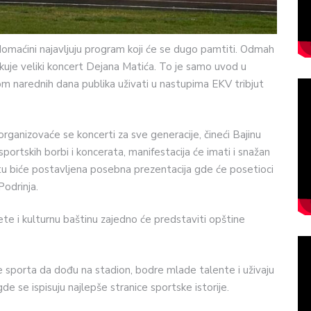
 domaćini najavljuju program koji će se dugo pamtiti. Odmah
kuje veliki koncert Dejana Matića. To je samo uvod u
m narednih dana publika uživati u nastupima EKV tribjut
rganizovaće se koncerti za sve generacije, čineći Bajinu
ortskih borbi i koncerata, manifestacija će imati i snažan
štu biće postavljena posebna prezentacija gde će posetioci
odrinja.
ete i kulturnu baštinu zajedno će predstaviti opštine
je sporta da dođu na stadion, bodre mlade talente i uživaju
 se ispisuju najlepše stranice sportske istorije.