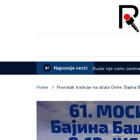
Najnovije vesti
EVOM: Sve je spremno za 65. Sabor u
„Rudar nije samo zanima
dana rudara
Home
/
Povratak tradicije na obale Drine: Bajin