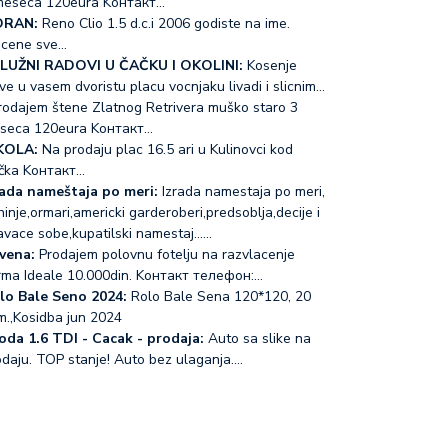
meseca 120eura Koнтакт…
RAN:
Reno Clio 1.5 d.c.i 2006 godiste na ime.
acene sve…
LUŽNI RADOVI U ČAČKU I OKOLINI:
Kosenje
ve u vasem dvoristu placu vocnjaku livadi i slicnim…
odajem štene Zlatnog Retrivera muško staro 3
seca 120eura Koнтакт…
KOLA:
Na prodaju plac 16.5 ari u Kulinovci kod
čka Koнтакт…
rada nameštaja po meri:
Izrada namestaja po meri,
inje,ormari,americki garderoberi,predsoblja,decije i
avace sobe,kupatilski namestaj...…
vena:
Prodajem polovnu fotelju na razvlacenje
rma Ideale 10.000din. Koнтакт телефон:…
lo Bale Seno 2024:
Rolo Bale Sena 120*120, 20
m.,Kosidba jun 2024
oda 1.6 TDI - Cacak - prodaja:
Auto sa slike na
odaju. TOP stanje! Auto bez ulaganja.…