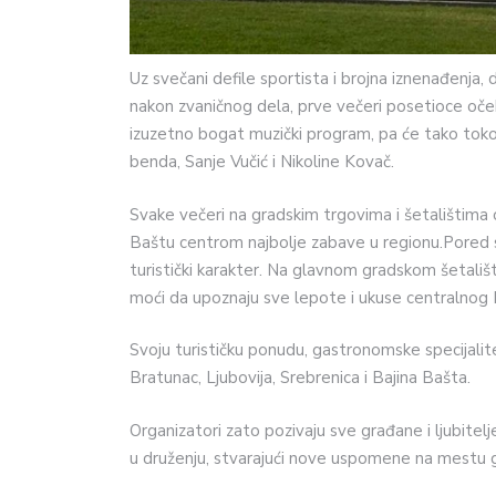
Uz svečani defile sportista i brojna iznenađenja,
nakon zvaničnog dela, prve večeri posetioce oče
izuzetno bogat muzički program, pa će tako toko
benda, Sanje Vučić i Nikoline Kovač.
Svake večeri na gradskim trgovima i šetalištima o
Baštu centrom najbolje zabave u regionu.Pored sp
turistički karakter. Na glavnom gradskom šetali
moći da upoznaju sve lepote i ukuse centralnog P
Svoju turističku ponudu, gastronomske specijalit
Bratunac, Ljubovija, Srebrenica i Bajina Bašta.
Organizatori zato pozivaju sve građane i ljubitel
u druženju, stvarajući nove uspomene na mestu gde