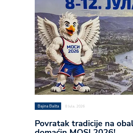
Bajina Bašta
8 Jula, 2026
Povratak tradicije na oba
domaćin MOSI 2026!