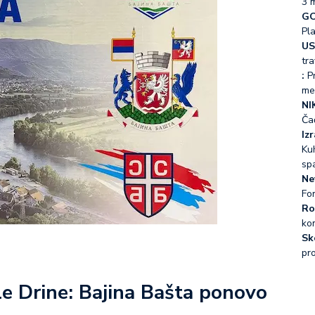
3 
GO
Pl
US
tra
:
Pr
me
NI
Ča
Iz
Kuh
sp
Ne
Fo
Ro
ko
Sk
pr
le Drine: Bajina Bašta ponovo