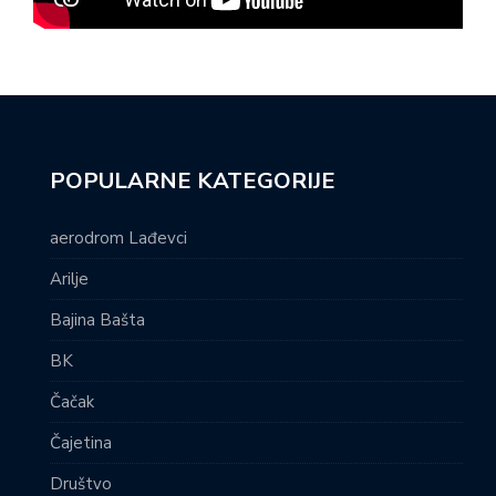
POPULARNE KATEGORIJE
aerodrom Lađevci
Arilje
Bajina Bašta
BK
Čačak
Čajetina
Društvo