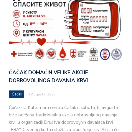
ČAČAK DOMAĆIN VELIKE AKCIJE
DOBROVOLJNOG DAVANJA KRVI
Čačak
3 Augusta, 2026
Čačak- U Kulturnom centru Čačak u subotu, 8. avgusta,
biće održana tradicionalna akcija dobrovoljnog davanja
krvi, u organizaciji Društva dobrovoljnih davalaca krvi
„FRA“, Crvenog krsta i službi za transfuziju krvi.Akcija će