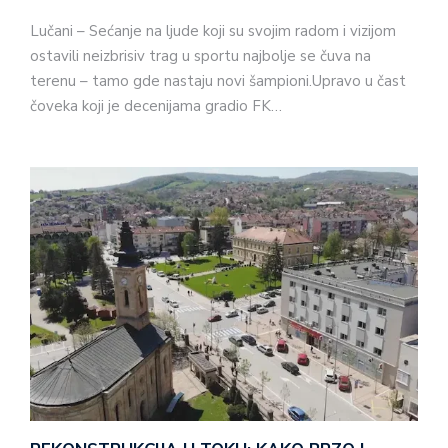
Lučani – Sećanje na ljude koji su svojim radom i vizijom
ostavili neizbrisiv trag u sportu najbolje se čuva na
terenu – tamo gde nastaju novi šampioni.Upravo u čast
čoveka koji je decenijama gradio FK…