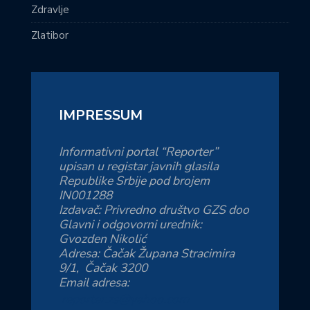
Zdravlje
Zlatibor
IMPRESSUM
Informativni portal “Reporter”
upisan u registar javnih glasila
Republike Srbije pod brojem
IN001288
Izdavač: Privredno društvo GZS doo
Glavni i odgovorni urednik:
Gvozden Nikolić
Adresa: Čačak Župana Stracimira
9/1, Čačak 3200
Email adresa:
reporter.zs@yahoo.com