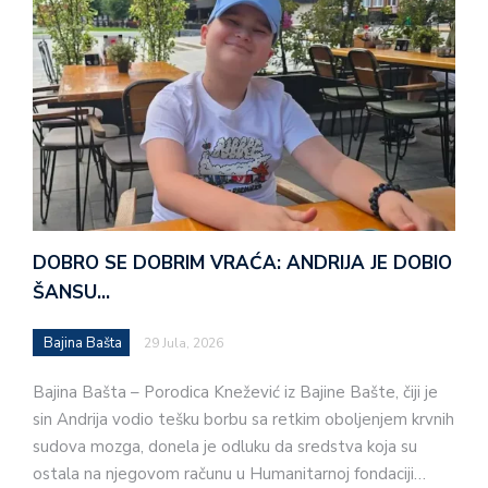
DOBRO SE DOBRIM VRAĆA: ANDRIJA JE DOBIO
ŠANSU…
Bajina Bašta
29 Jula, 2026
Bajina Bašta – Porodica Knežević iz Bajine Bašte, čiji je
sin Andrija vodio tešku borbu sa retkim oboljenjem krvnih
sudova mozga, donela je odluku da sredstva koja su
ostala na njegovom računu u Humanitarnoj fondaciji…