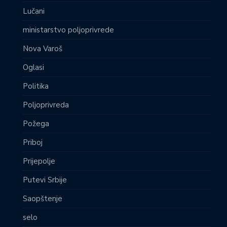
Lučani
ministarstvo poljoprivrede
Nova Varoš
Oglasi
Politika
Poljoprivreda
Požega
Priboj
Prijepolje
Putevi Srbije
Saopštenje
selo