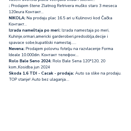
:
Prodajem štene Zlatnog Retrivera muško staro 3 meseca
120eura Koнтакт…
NIKOLA:
Na prodaju plac 16.5 ari u Kulinovci kod Čačka
Koнтакт…
Izrada nameštaja po meri:
Izrada namestaja po meri,
Kuhinje,ormari,americki garderoberi,predsoblja,decije i
spavace sobe,kupatilski namestaj...…
Nevena:
Prodajem polovnu fotelju na razvlacenje Forma
Ideale 10.000din. Koнтакт телефон:…
Rolo Bale Seno 2024:
Rolo Bale Sena 120*120, 20
kom.,Kosidba jun 2024
Skoda 1.6 TDI - Cacak - prodaja:
Auto sa slike na prodaju.
TOP stanje! Auto bez ulaganja.…