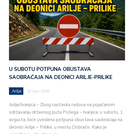
U SUBOTU POTPUNA OBUSTAVA
SAOBRAĆAJA NA DEONICI ARILJE-PRILIKE
Arilje
31 Jula, 2026
Arilje/Ivanjica – Zbog nastavka radova na pojačanom
održavanju državnog puta Požega – Ivanjica, u subotu, 1.
avgusta, biće uvedena potpuna obustava saobraćaja na
deonici Arilje – Prilike, u mestu Dobrače. Kako je