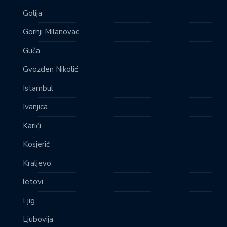
Golija
Gornji Milanovac
Guča
Gvozden Nikolić
Istambul
Ivanjica
Karići
Kosjerić
Kraljevo
letovi
Ljig
Ljubovija