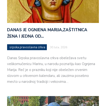
DANAS JE OGNJENA MARIJA,ZAŠTITNICA
ŽENA I JEDNA OD…
srpska pravoslavna crkva
30 Jula, 2026
Danas Srpska pravoslavna crkva obeležava svetu
velikomučenicu Marinu, u narodu poznatiju kao Ognjena
Marija. Reč je o prazniku koji nije obeležen crvenim
slovom u crkvenom kalendaru, ali zauzima posebno
mesto u narodnoj tradiciji i vekovima…