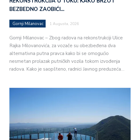
REKONSTRUKCIJA U TOKU: KAKO BRZO I
BEZBEDNO ZAOBIĆI…
Gornji Milanovac
1 Augusta, 2026
Gornji Milanovac – Zbog radova na rekonstrukciji Ulice
Rajka Milovanovića, za vozače su obezbeđena dva
alternativna putna pravca kako bi se omogućio
nesmetan prolazak putničkih vozila tokom izvođenja
radova. Kako je saopšteno, radnici Javnog preduzeća…