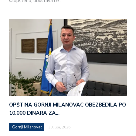
saopšteno, obustava će…
OPŠTINA GORNJI MILANOVAC OBEZBEDILA PO
10.000 DINARA ZA…
Gornji Milanovac
30 Jula, 2026