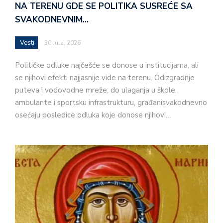
NA TERENU GDE SE POLITIKA SUSREĆE SA
SVAKODNEVNIM…
Vesti
30 Jula, 2026
Političke odluke najčešće se donose u institucijama, ali
se njihovi efekti najjasnije vide na terenu. Odizgradnje
puteva i vodovodne mreže, do ulaganja u škole,
ambulante i sportsku infrastrukturu, građanisvakodnevno
osećaju posledice odluka koje donose njihovi…