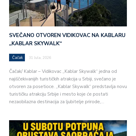
SVEČANO OTVOREN VIDIKOVAC NA KABLARU
„KABLAR SKYWALK“
Čačak
31 Jula, 2026
Čačak/ Kablar – Vidikovac „Kablar Skywalk“ jedna od
najiščekivanijih turističkih atrakcija u Srbiji, svečano je
otvoren za posetioce. „Kablar Skywalk“ predstavlja novu
turističku atrakciju Srbije i mesto koje će postati
nezaobilazna destinacija za ljubitelje prirode,…