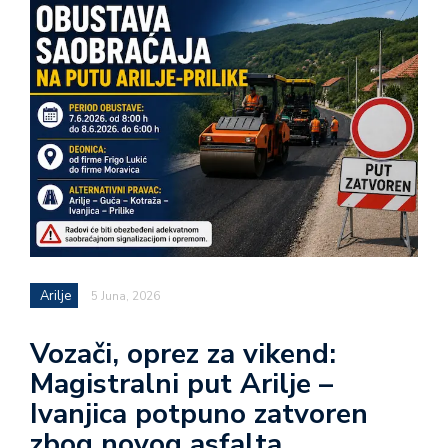
Arilje
5 Juna, 2026
Vozači, oprez za vikend:
Magistralni put Arilje –
Ivanjica potpuno zatvoren
zbog novog asfalta