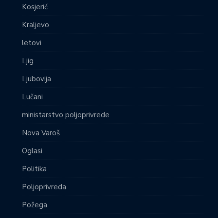
Kosjerić
Kraljevo
letovi
Ljig
Ljubovija
Lučani
ministarstvo poljoprivrede
Nova Varoš
Oglasi
Politika
Poljoprivreda
Požega