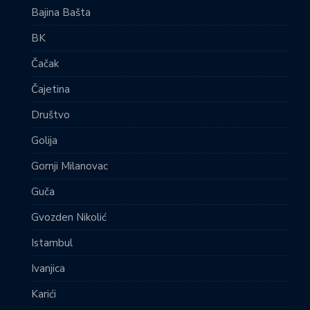
Bajina Bašta
BK
Čačak
Čajetina
Društvo
Golija
Gornji Milanovac
Guča
Gvozden Nikolić
Istambul
Ivanjica
Karići