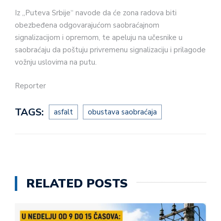
Iz „Puteva Srbije“ navode da će zona radova biti
obezbeđena odgovarajućom saobraćajnom
signalizacijom i opremom, te apeluju na učesnike u
saobraćaju da poštuju privremenu signalizaciju i prilagode
vožnju uslovima na putu.
Reporter
TAGS:
asfalt
obustava saobraćaja
RELATED POSTS