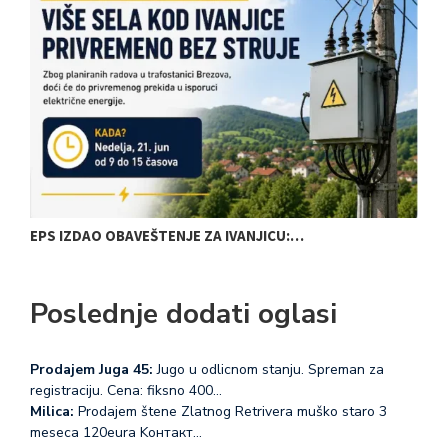
EPS IZDAO OBAVEŠTENJE ZA IVANJICU:…
N
Poslednje dodati oglasi
Prodajem Juga 45:
Jugo u odlicnom stanju. Spreman za
registraciju. Cena: fiksno 400…
Milica:
Prodajem štene Zlatnog Retrivera muško staro 3
meseca 120eura Koнтакт…