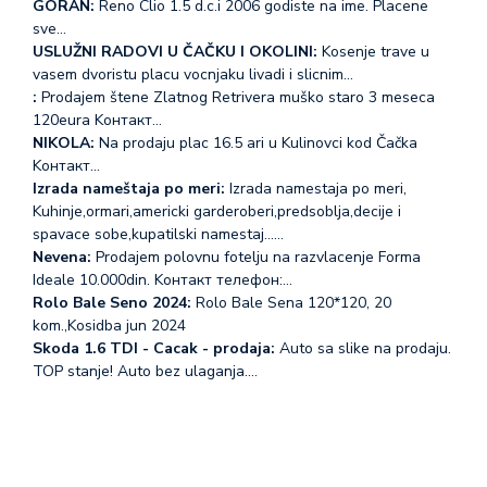
GORAN:
Reno Clio 1.5 d.c.i 2006 godiste na ime. Placene
sve…
USLUŽNI RADOVI U ČAČKU I OKOLINI:
Kosenje trave u
vasem dvoristu placu vocnjaku livadi i slicnim…
:
Prodajem štene Zlatnog Retrivera muško staro 3 meseca
120eura Koнтакт…
NIKOLA:
Na prodaju plac 16.5 ari u Kulinovci kod Čačka
Koнтакт…
Izrada nameštaja po meri:
Izrada namestaja po meri,
Kuhinje,ormari,americki garderoberi,predsoblja,decije i
spavace sobe,kupatilski namestaj...…
Nevena:
Prodajem polovnu fotelju na razvlacenje Forma
Ideale 10.000din. Koнтакт телефон:…
Rolo Bale Seno 2024:
Rolo Bale Sena 120*120, 20
kom.,Kosidba jun 2024
Skoda 1.6 TDI - Cacak - prodaja:
Auto sa slike na prodaju.
TOP stanje! Auto bez ulaganja.…