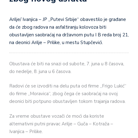
Arilje/ Ivanjica – JP „Putevi Srbije“ obavestilo je građane
da će zbog radova na asfaltiranju kolovoza biti
obustavljen saobraćaj na državnom putu I B reda broj 21,
na deonici Arilje – Prilike, u mestu Stupčevići.
Obustava će biti na snazi od subote, 7. juna u 8 časova,
do nedelje, 8. juna u 6 časova.
Radovi će se izvoditi na delu puta od firme „Frigo Lukić“
do firme „Moravica“, zbog čega će saobraćaj na ovoj
deonici biti potpuno obustavljen tokom trajanja radova.
Za vreme obustave vozači će moći da koriste
alternativni putni pravac Arilje – Guča – Kotraža –
Ivanjica – Prilike.