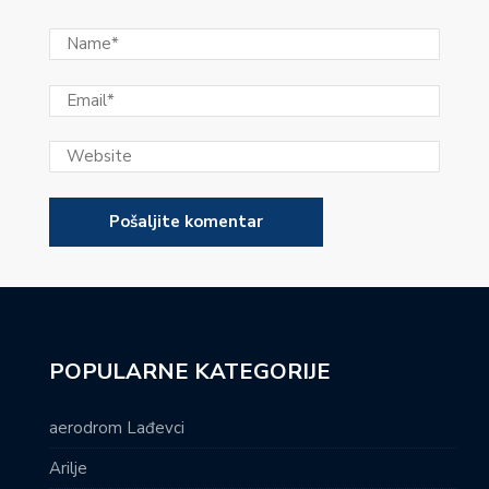
POPULARNE KATEGORIJE
aerodrom Lađevci
Arilje