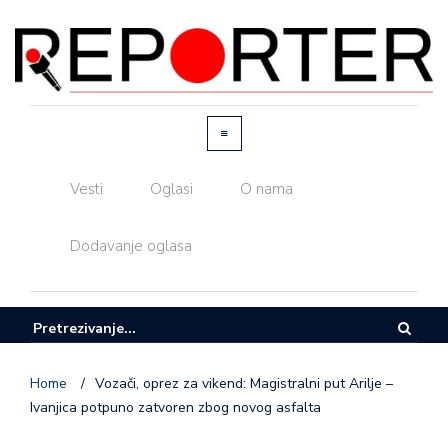
Vesti
Oglasi
O nama
Dodavanje oglasa
Home
/
Vozači, oprez za vikend: Magistralni put Arilje –
Ivanjica potpuno zatvoren zbog novog asfalta