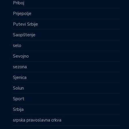
Priboj
Prijepolje
Putevi Srbije
Saopštenje
selo
Sevojno
sezona
Sjenica
Solun
Sport
Srbija
srpska pravoslavna crkva