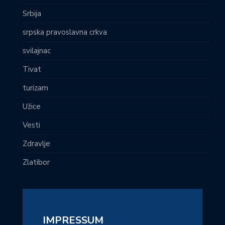
Srbija
srpska pravoslavna crkva
svilajnac
Tivat
turizam
Užice
Vesti
Zdravlje
Zlatibor
IMPRESSUM