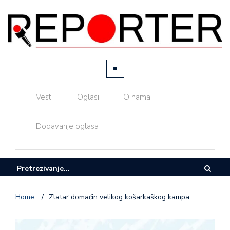
Vesti
Oglasi
O nama
Dodavanje oglasa
Home
/
Zlatar domaćin velikog košarkaškog kampa