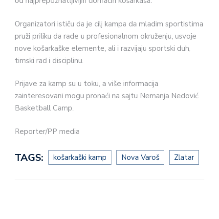
od najprepoznatljivijih domaćih košarkaša.
Organizatori ističu da je cilj kampa da mladim sportistima
pruži priliku da rade u profesionalnom okruženju, usvoje
nove košarkaške elemente, ali i razvijaju sportski duh,
timski rad i disciplinu.
Prijave za kamp su u toku, a više informacija
zainteresovani mogu pronaći na sajtu Nemanja Nedović
Basketball Camp.
Reporter/PP media
TAGS:
košarkaški kamp
Nova Varoš
Zlatar