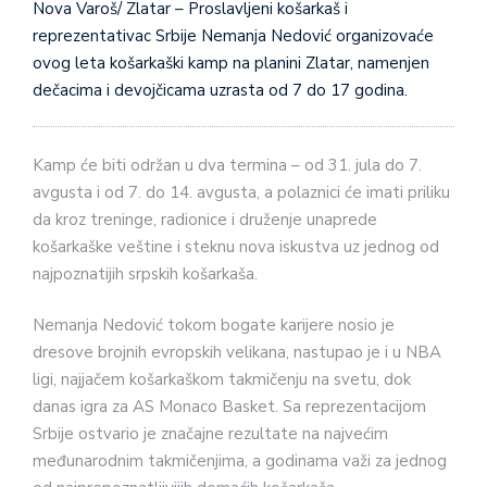
Nova Varoš/ Zlatar – Proslavljeni košarkaš i
reprezentativac Srbije Nemanja Nedović organizovaće
ovog leta košarkaški kamp na planini Zlatar, namenjen
dečacima i devojčicama uzrasta od 7 do 17 godina.
Kamp će biti održan u dva termina – od 31. jula do 7.
avgusta i od 7. do 14. avgusta, a polaznici će imati priliku
da kroz treninge, radionice i druženje unaprede
košarkaške veštine i steknu nova iskustva uz jednog od
najpoznatijih srpskih košarkaša.
Nemanja Nedović tokom bogate karijere nosio je
dresove brojnih evropskih velikana, nastupao je i u NBA
ligi, najjačem košarkaškom takmičenju na svetu, dok
danas igra za AS Monaco Basket. Sa reprezentacijom
Srbije ostvario je značajne rezultate na najvećim
međunarodnim takmičenjima, a godinama važi za jednog