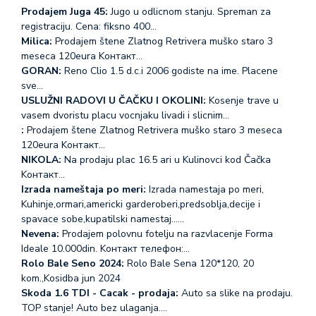
Prodajem Juga 45:
Jugo u odlicnom stanju. Spreman za
registraciju. Cena: fiksno 400…
Milica:
Prodajem štene Zlatnog Retrivera muško staro 3
meseca 120eura Koнтакт…
GORAN:
Reno Clio 1.5 d.c.i 2006 godiste na ime. Placene
sve…
USLUŽNI RADOVI U ČAČKU I OKOLINI:
Kosenje trave u
vasem dvoristu placu vocnjaku livadi i slicnim…
:
Prodajem štene Zlatnog Retrivera muško staro 3 meseca
120eura Koнтакт…
NIKOLA:
Na prodaju plac 16.5 ari u Kulinovci kod Čačka
Koнтакт…
Izrada nameštaja po meri:
Izrada namestaja po meri,
Kuhinje,ormari,americki garderoberi,predsoblja,decije i
spavace sobe,kupatilski namestaj...…
Nevena:
Prodajem polovnu fotelju na razvlacenje Forma
Ideale 10.000din. Koнтакт телефон:…
Rolo Bale Seno 2024:
Rolo Bale Sena 120*120, 20
kom.,Kosidba jun 2024
Skoda 1.6 TDI - Cacak - prodaja:
Auto sa slike na prodaju.
TOP stanje! Auto bez ulaganja.…