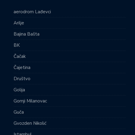
aerodrom Lađevci
Arilje
Bajina Bašta
BK
Čačak
Čajetina
Društvo
Golija
Gornji Milanovac
Guča
Gvozden Nikolić
Istambul