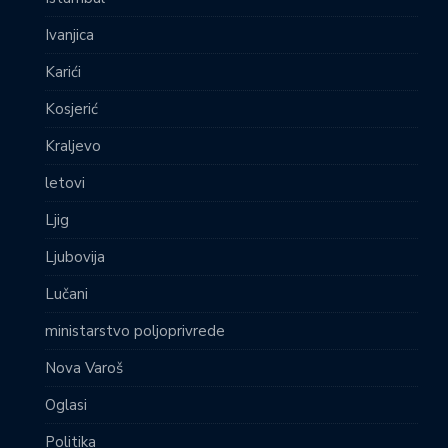
Ivanjica
Karići
Kosjerić
Kraljevo
letovi
Ljig
Ljubovija
Lučani
ministarstvo poljoprivrede
Nova Varoš
Oglasi
Politika