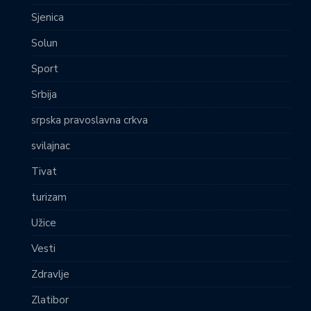
Sjenica
Solun
Sport
Srbija
srpska pravoslavna crkva
svilajnac
Tivat
turizam
Užice
Vesti
Zdravlje
Zlatibor