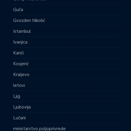
Guča
Gvozden Nikolić
Istambul
Ivanjica
Karići
Kosjerić
Kraljevo
letovi
Ljig
Ljubovija
Lučani
ministarstvo poljoprivrede