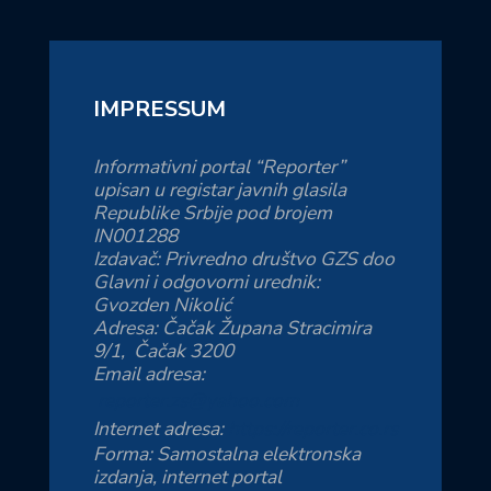
IMPRESSUM
Informativni portal “Reporter”
upisan u registar javnih glasila
Republike Srbije pod brojem
IN001288
Izdavač: Privredno društvo GZS doo
Glavni i odgovorni urednik:
Gvozden Nikolić
Adresa: Čačak Župana Stracimira
9/1, Čačak 3200
Email adresa:
reporter.zs@yahoo.com
Internet adresa:
https://reporter.co.rs
Forma: Samostalna elektronska
izdanja, internet portal