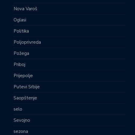
Nova Varoš
Oglasi
Politika
Poljoprivreda
Požega
Priboj
Prijepolje
Putevi Srbije
Saopštenje
selo
Sevojno
sezona