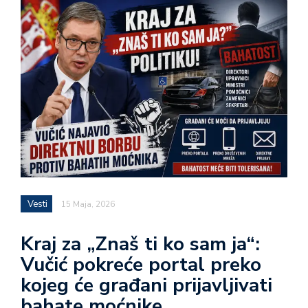
Vesti
15 Maja, 2026
Kraj za „Znaš ti ko sam ja“:
Vučić pokreće portal preko
kojeg će građani prijavljivati
bahate moćnike