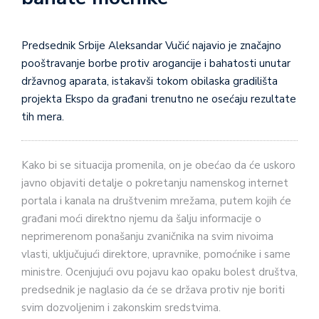
Predsednik Srbije Aleksandar Vučić najavio je značajno
pooštravanje borbe protiv arogancije i bahatosti unutar
državnog aparata, istakavši tokom obilaska gradilišta
projekta Ekspo da građani trenutno ne osećaju rezultate
tih mera.
Kako bi se situacija promenila, on je obećao da će uskoro
javno objaviti detalje o pokretanju namenskog internet
portala i kanala na društvenim mrežama, putem kojih će
građani moći direktno njemu da šalju informacije o
neprimerenom ponašanju zvaničnika na svim nivoima
vlasti, uključujući direktore, upravnike, pomoćnike i same
ministre. Ocenjujući ovu pojavu kao opaku bolest društva,
predsednik je naglasio da će se država protiv nje boriti
svim dozvoljenim i zakonskim sredstvima.