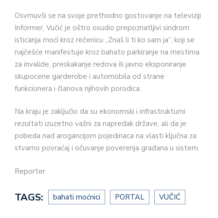
Osvrnuvši se na svoje prethodno gostovanje na televiziji
Informer, Vučić je oštro osudio prepoznatljivi sindrom
isticanja moći kroz rečenicu „Znaš li ti ko sam ja“, koji se
najčešće manifestuje kroz bahato parkiranje na mestima
za invalide, preskakanje redova ili javno eksponiranje
skupocene garderobe i automobila od strane
funkcionera i članova njihovih porodica.
Na kraju je zaključio da su ekonomski i infrastrukturni
rezultati izuzetno važni za napredak države, ali da je
pobeda nad arogancijom pojedinaca na vlasti ključna za
stvarno povraćaj i očuvanje poverenja građana u sistem.
Reporter
TAGS:
bahati moćnici
PORTAL
VUČIĆ