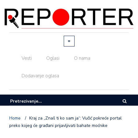
Vesti
Oglasi
O nama
Dodavanje oglasa
Home
/
Kraj za „Znaš ti ko sam ja“: Vučić pokreće portal
preko kojeg će građani prijavljivati bahate moćnike