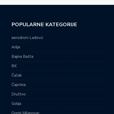
POPULARNE KATEGORIJE
aerodrom Lađevci
Arilje
Bajina Bašta
BK
Čačak
Čajetina
Društvo
Golija
Gornji Milanovac