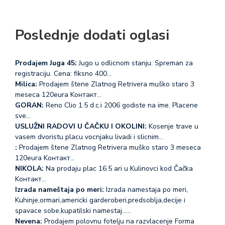
Poslednje dodati oglasi
Prodajem Juga 45:
Jugo u odlicnom stanju. Spreman za
registraciju. Cena: fiksno 400…
Milica:
Prodajem štene Zlatnog Retrivera muško staro 3
meseca 120eura Koнтакт…
GORAN:
Reno Clio 1.5 d.c.i 2006 godiste na ime. Placene
sve…
USLUŽNI RADOVI U ČAČKU I OKOLINI:
Kosenje trave u
vasem dvoristu placu vocnjaku livadi i slicnim…
:
Prodajem štene Zlatnog Retrivera muško staro 3 meseca
120eura Koнтакт…
NIKOLA:
Na prodaju plac 16.5 ari u Kulinovci kod Čačka
Koнтакт…
Izrada nameštaja po meri:
Izrada namestaja po meri,
Kuhinje,ormari,americki garderoberi,predsoblja,decije i
spavace sobe,kupatilski namestaj...…
Nevena:
Prodajem polovnu fotelju na razvlacenje Forma