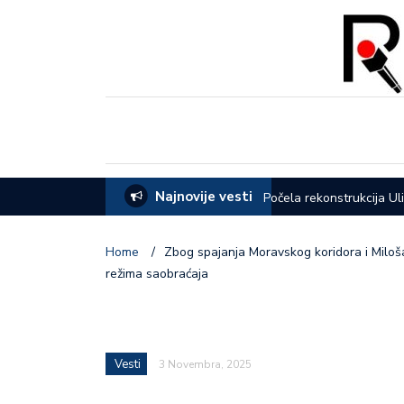
Najnovije vesti
eća opštine Lučani
Počela rekonstrukcija Ul
Home
/
Zbog spajanja Moravskog koridora i Miloša
režima saobraćaja
Vesti
3 Novembra, 2025