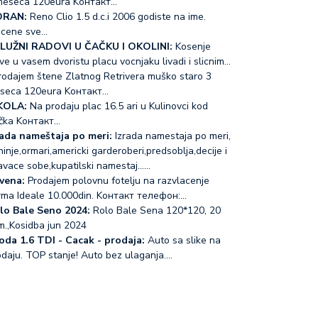
meseca 120eura Koнтакт…
RAN:
Reno Clio 1.5 d.c.i 2006 godiste na ime.
acene sve…
LUŽNI RADOVI U ČAČKU I OKOLINI:
Kosenje
ve u vasem dvoristu placu vocnjaku livadi i slicnim…
odajem štene Zlatnog Retrivera muško staro 3
seca 120eura Koнтакт…
KOLA:
Na prodaju plac 16.5 ari u Kulinovci kod
čka Koнтакт…
rada nameštaja po meri:
Izrada namestaja po meri,
inje,ormari,americki garderoberi,predsoblja,decije i
avace sobe,kupatilski namestaj...…
vena:
Prodajem polovnu fotelju na razvlacenje
rma Ideale 10.000din. Koнтакт телефон:…
lo Bale Seno 2024:
Rolo Bale Sena 120*120, 20
m.,Kosidba jun 2024
oda 1.6 TDI - Cacak - prodaja:
Auto sa slike na
odaju. TOP stanje! Auto bez ulaganja.…