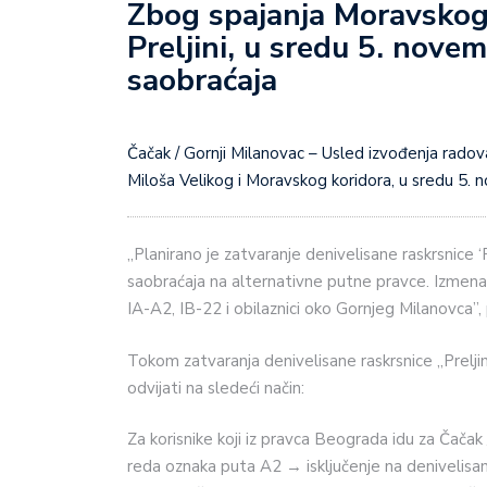
Zbog spajanja Moravskog 
Preljini, u sredu 5. nove
saobraćaja
Čačak / Gornji Milanovac – Usled izvođenja radova na izgradnji saobraćajne veze između dva auto – puta,
Miloša Velikog i Moravskog koridora, u sredu 5.
„Planirano je zatvaranje denivelisane raskrsnice ‘
saobraćaja na alternativne putne pravce. Izmen
IA-A2, IB-22 i obilaznici oko Gornjeg Milanovca”,
Tokom zatvaranja denivelisane raskrsnice „Preljin
odvijati na sledeći način:
Za korisnike koji iz pravca Beograda idu za Čačak 
reda oznaka puta A2 → isključenje na denivelisan