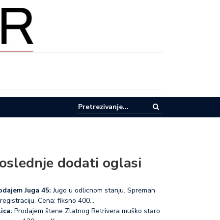
pel za racionalnu potrošnju vode u Lučanima
oslednje dodati oglasi
odajem Juga 45:
Jugo u odlicnom stanju. Spreman
registraciju. Cena: fiksno 400…
ica:
Prodajem štene Zlatnog Retrivera muško staro