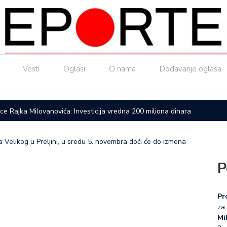
Vesti
Oglasi
O nama
Dodavanje oglasa
ice Rajka Milovanovića: Investicija vredna 200 miliona dinara
Upućen a
 Velikog u Preljini, u sredu 5. novembra doći će do izmena
P
Pr
za 
Mil