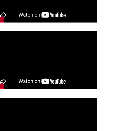
ĆE VELIKA AKCIJA
BRAĆAJNE POLICIJE:U…