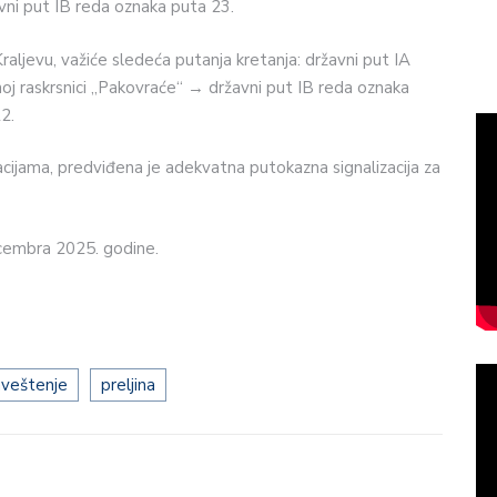
vni put IB reda oznaka puta 23.
Kraljevu, važiće sledeća putanja kretanja: državni put IA
oj raskrsnici „Pakovraće“ → državni put IB reda oznaka
2.
kacijama, predviđena je adekvatna putokazna signalizacija za
ecembra 2025. godine.
veštenje
preljina