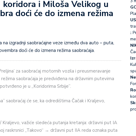
3 
koridora i Miloša Velikog u
GO
mbra doći će do izmena režima
Pl
US
tra
:
Pr
me
NI
 novembra doći će do izmena režima saobraćaja.
Ča
Iz
Kuh
sp
Preljina’ za saobraćaj motornih vozila i preusmeravanje
Ne
a režima saobraćaja je predviđena na državnim putevima
Fo
 potvrđeno je u „Koridorima Srbije”.
Ro
ko
a” saobraćaj će se, ka odredištima Čačak i Kraljevo,
Sk
pr
/ Kraljevo, važiće sledeća putanja kretanja: državni put IA
oj raskrsnici „Takovo“ → državni put IIA reda oznaka puta