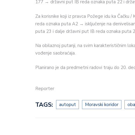
177 → državni put IB reda oznaka puta 22 i drža
Za korisnike koji iz pravca Požege idu ka Čačku / 
reda oznaka puta A2 → isključenje na denivelisan
puta 23 i dalje državni put IB reda oznaka puta 2
Na obilaznoj putanji, na svim karakterističnim lo
vođenje saobraćaja.
Planirano je da predmetni radovi traju do 20. d
Reporter
TAGS:
autoput
Moravski koridor
oba