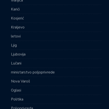
Ivanjica
Karići
Kosjerić
Kraljevo
letovi
Ljig
Ljubovija
Lučani
ministarstvo poljoprivrede
Nova Varoš
Oglasi
Politika
Poljoprivreda