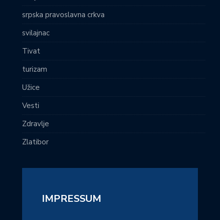
srpska pravoslavna crkva
svilajnac
Tivat
turizam
Užice
Vesti
Zdravlje
Zlatibor
IMPRESSUM