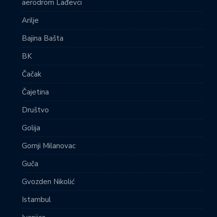
aerodrom Lađevci
Arilje
Bajina Bašta
BK
Čačak
Čajetina
Društvo
Golija
Gornji Milanovac
Guča
Gvozden Nikolić
Istambul