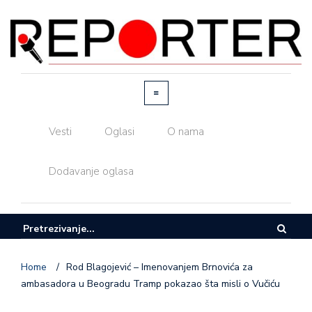
Vesti
Oglasi
O nama
Dodavanje oglasa
Home
/
Rod Blagojević – Imenovanjem Brnovića za
ambasadora u Beogradu Tramp pokazao šta misli o Vučiću