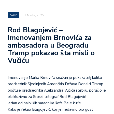
Vesti
31 Marta, 2025
Rod Blagojević –
Imenovanjem Brnovića za
ambasadora u Beogradu
Tramp pokazao šta misli o
Vučiću
Imenovanje Marka Brnovića snažan je pokazatelj koliko
predsednik Sjedinjenih Američkih Država Donald Tramp
poštuje predsednika Aleksandra Vučića i Srbiju, poručio je
ekskluzivno za Srpski telegraf Rod Blagojević,
jedan od najbližih saradnika šefa Bele kuće
Kako je rekao Blagojević, koji je nedavno bio gost