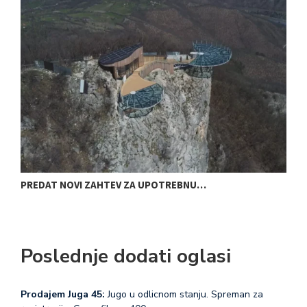
PREDAT NOVI ZAHTEV ZA UPOTREBNU…
D
Poslednje dodati oglasi
Prodajem Juga 45:
Jugo u odlicnom stanju. Spreman za