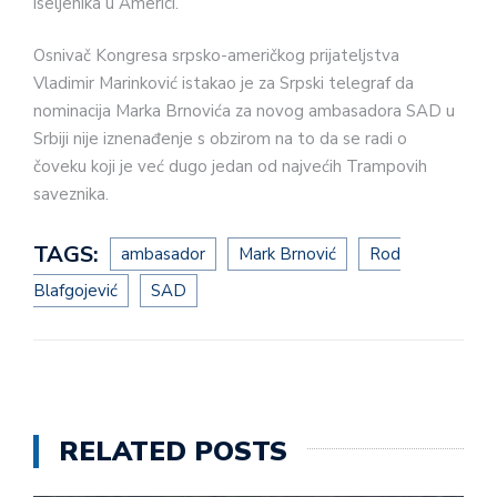
iseljenika u Americi.
Osnivač Kongresa srpsko-američkog prijateljstva
Vladimir Marinković istakao je za Srpski telegraf da
nominacija Marka Brnovića za novog ambasadora SAD u
Srbiji nije iznenađenje s obzirom na to da se radi o
čoveku koji je već dugo jedan od najvećih Trampovih
saveznika.
TAGS:
ambasador
Mark Brnović
Rod
Blafgojević
SAD
RELATED POSTS