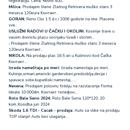
registraciju. Cena: fiksno 400…
Milica:
Prodajem štene Zlatnog Retrivera muško staro 3
meseca 120eura Koнтакт…
GORAN:
Reno Clio 1.5 d.c.i 2006 godiste na ime. Placene
sve…
USLUŽNI RADOVI U ČAČKU I OKOLINI:
Kosenje trave u
vasem dvoristu placu vocnjaku livadi i slicnim…
:
Prodajem štene Zlatnog Retrivera muško staro 3 meseca
120eura Koнтакт…
NIKOLA:
Na prodaju plac 16.5 ari u Kulinovci kod Čačka
Koнтакт…
Izrada nameštaja po meri:
Izrada namestaja po meri,
Kuhinje,ormari,americki garderoberi,predsoblja,decije i
spavace sobe,kupatilski namestaj...…
Nevena:
Prodajem polovnu fotelju na razvlacenje Forma
Ideale 10.000din. Koнтакт телефон:…
Rolo Bale Seno 2024:
Rolo Bale Sena 120*120, 20
kom.,Kosidba jun 2024
Skoda 1.6 TDI - Cacak - prodaja:
Auto sa slike na prodaju.
TOP stanje! Auto bez ulaganja.…