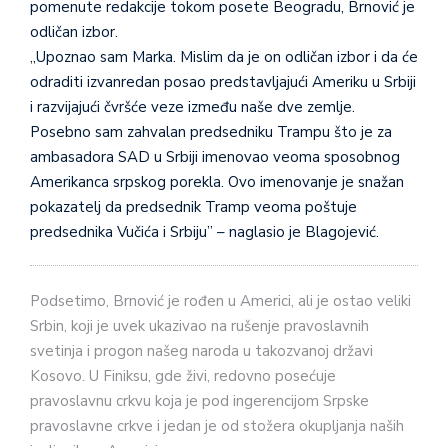
pomenute redakcije tokom posete Beogradu, Brnović je
odličan izbor.
,,Upoznao sam Marka. Mislim da je on odličan izbor i da će
odraditi izvanredan posao predstavljajući Ameriku u Srbiji
i razvijajući čvršće veze između naše dve zemlje.
Posebno sam zahvalan predsedniku Trampu što je za
ambasadora SAD u Srbiji imenovao veoma sposobnog
Amerikanca srpskog porekla. Ovo imenovanje je snažan
pokazatelj da predsednik Tramp veoma poštuje
predsednika Vučića i Srbiju” – naglasio je Blagojević.
Podsetimo, Brnović je rođen u Americi, ali je ostao veliki
Srbin, koji je uvek ukazivao na rušenje pravoslavnih
svetinja i progon našeg naroda u takozvanoj državi
Kosovo. U Finiksu, gde živi, redovno posećuje
pravoslavnu crkvu koja je pod ingerencijom Srpske
pravoslavne crkve i jedan je od stožera okupljanja naših