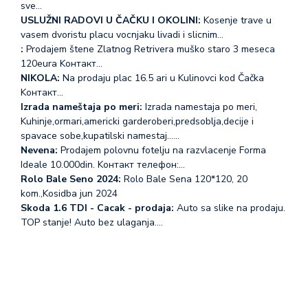
sve…
USLUŽNI RADOVI U ČAČKU I OKOLINI:
Kosenje trave u
vasem dvoristu placu vocnjaku livadi i slicnim…
:
Prodajem štene Zlatnog Retrivera muško staro 3 meseca
120eura Koнтакт…
NIKOLA:
Na prodaju plac 16.5 ari u Kulinovci kod Čačka
Koнтакт…
Izrada nameštaja po meri:
Izrada namestaja po meri,
Kuhinje,ormari,americki garderoberi,predsoblja,decije i
spavace sobe,kupatilski namestaj...…
Nevena:
Prodajem polovnu fotelju na razvlacenje Forma
Ideale 10.000din. Koнтакт телефон:…
Rolo Bale Seno 2024:
Rolo Bale Sena 120*120, 20
kom.,Kosidba jun 2024
Skoda 1.6 TDI - Cacak - prodaja:
Auto sa slike na prodaju.
TOP stanje! Auto bez ulaganja.…