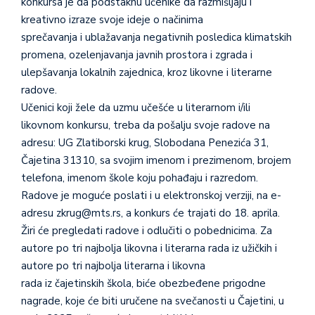
konkursa je da podstaknu učenike da razmišljaju i
kreativno izraze svoje ideje o načinima
sprečavanja i ublažavanja negativnih posledica klimatskih
promena, ozelenjavanja javnih prostora i zgrada i
ulepšavanja lokalnih zajednica, kroz likovne i literarne
radove.
Učenici koji žele da uzmu učešće u literarnom i/ili
likovnom konkursu, treba da pošalju svoje radove na
adresu: UG Zlatiborski krug, Slobodana Penezića 31,
Čajetina 31310, sa svojim imenom i prezimenom, brojem
telefona, imenom škole koju pohađaju i razredom.
Radove je moguće poslati i u elektronskoj verziji, na e-
adresu zkrug@mts.rs, a konkurs će trajati do 18. aprila.
Žiri će pregledati radove i odlučiti o pobednicima. Za
autore po tri najbolja likovna i literarna rada iz užičkih i
autore po tri najbolja literarna i likovna
rada iz čajetinskih škola, biće obezbeđene prigodne
nagrade, koje će biti uručene na svečanosti u Čajetini, u