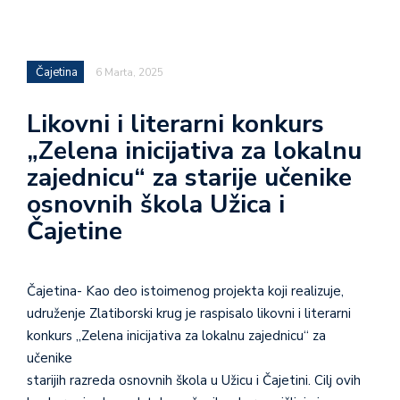
Čajetina
6 Marta, 2025
Likovni i literarni konkurs
„Zelena inicijativa za lokalnu
zajednicu“ za starije učenike
osnovnih škola Užica i
Čajetine
Čajetina- Kao deo istoimenog projekta koji realizuje,
udruženje Zlatiborski krug je raspisalo likovni i literarni
konkurs „Zelena inicijativa za lokalnu zajednicu“ za
učenike
starijih razreda osnovnih škola u Užicu i Čajetini. Cilj ovih