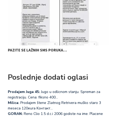
PAZITE SE LAŽNIH SMS PORUKA…
P
Poslednje dodati oglasi
Prodajem Juga 45:
Jugo u odlicnom stanju. Spreman za
registraciju. Cena: fiksno 400…
Milica:
Prodajem štene Zlatnog Retrivera muško staro 3
meseca 120eura Koнтакт…
GORAN:
Reno Clio 1.5 d.c.i 2006 godiste na ime. Placene