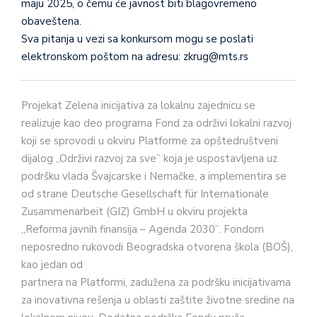
maju 2025, o čemu će javnost biti blagovremeno
obaveštena.
Sva pitanja u vezi sa konkursom mogu se poslati
elektronskom poštom na adresu: zkrug@mts.rs
Projekat Zelena inicijativa za lokalnu zajednicu se
realizuje kao deo programa Fond za održivi lokalni razvoj
koji se sprovodi u okviru Platforme za opštedruštveni
dijalog „Održivi razvoj za sve” koja je uspostavljena uz
podršku vlada Švajcarske i Nemačke, a implementira se
od strane Deutsche Gesellschaft für Internationale
Zusammenarbeit (GIZ) GmbH u okviru projekta
„Reforma javnih finansija – Agenda 2030”. Fondom
neposredno rukovodi Beogradska otvorena škola (BOŠ),
kao jedan od
partnera na Platformi, zadužena za podršku inicijativama
za inovativna rešenja u oblasti zaštite životne sredine na