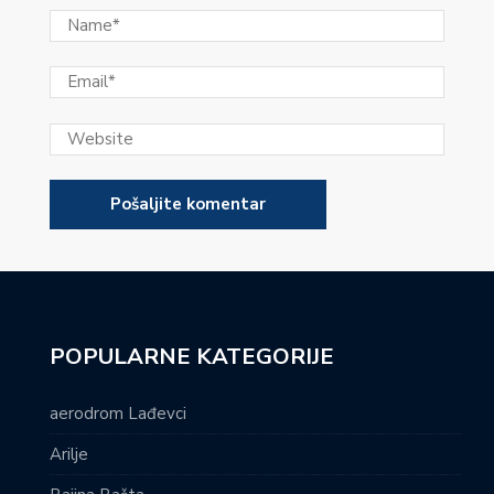
POPULARNE KATEGORIJE
aerodrom Lađevci
Arilje