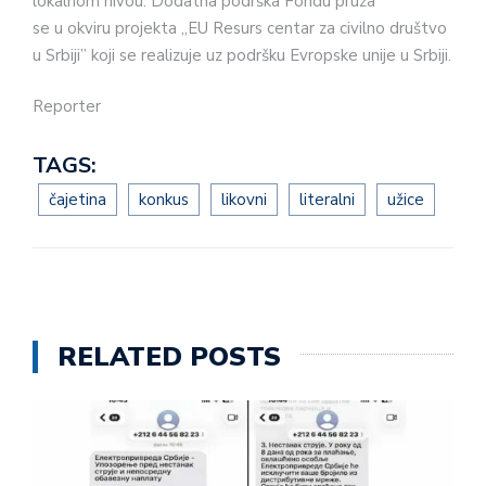
lokalnom nivou. Dodatna podrška Fondu pruža
se u okviru projekta „EU Resurs centar za civilno društvo
u Srbiji” koji se realizuje uz podršku Evropske unije u Srbiji.
Reporter
TAGS:
čajetina
konkus
likovni
literalni
užice
RELATED POSTS