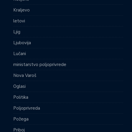
Kraljevo
letovi
Ljig
Ljubovija
Lučani
ministarstvo poljoprivrede
Nova Varoš
Oglasi
Politika
Poljoprivreda
Požega
Priboj