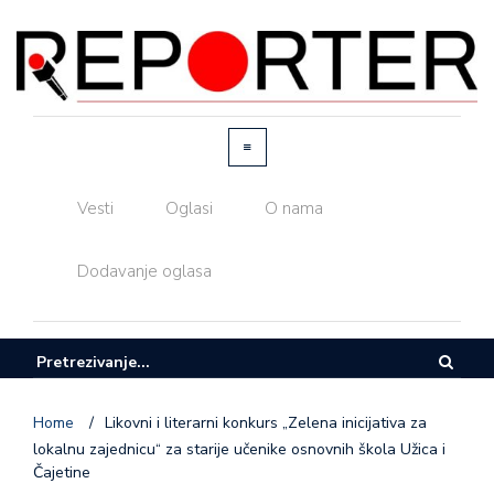
Vesti
Oglasi
O nama
Dodavanje oglasa
Home
/
Likovni i literarni konkurs „Zelena inicijativa za
lokalnu zajednicu“ za starije učenike osnovnih škola Užica i
Čajetine