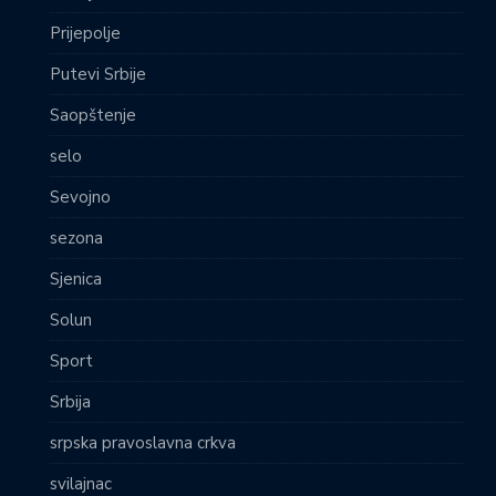
Prijepolje
Putevi Srbije
Saopštenje
selo
Sevojno
sezona
Sjenica
Solun
Sport
Srbija
srpska pravoslavna crkva
svilajnac