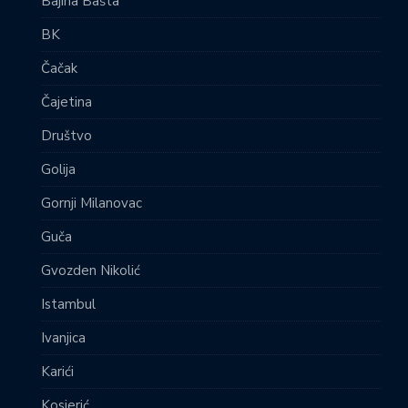
Bajina Bašta
BK
Čačak
Čajetina
Društvo
Golija
Gornji Milanovac
Guča
Gvozden Nikolić
Istambul
Ivanjica
Karići
Kosjerić