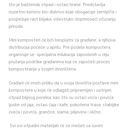
što je baštenski otpad i ostaci hrane. Predstavlja
izuzetno korisno bio-đubrivo koje obogaćuje zemljište i
pospešuje rast biljaka, višestruko doprinoseći očuvanju
prirode.
Mini komposteri će biti besplatni za građane, a njihova
distribucija počeće u aprilu. Pre podele kompostera,
organizuje se specijalna edukacija zaposlenih u cilju
pružanja podrške građanima koji će započeti proces
kompostiranja u svojim dvorištima.
Građani će imati priliku da u svoja dvorišta postave mini
kompostere u koje će odlagati pripremljen i usitnjen
otpad biljnog porekla, kao što su ostaci voća i povrća,
ljuske od jaja, ostaci čaja i kafe, pokošena trava, stabljike
cveća i povrća, grančice, slama, piljevina i slično.
Svi ovi otpadni materijali će se mešati sa suvim