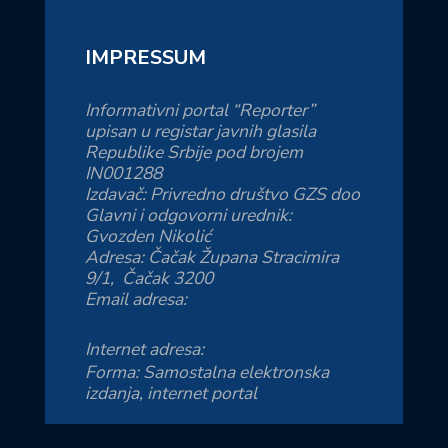
IMPRESSUM
Informativni portal “Reporter”
upisan u registar javnih glasila
Republike Srbije pod brojem
IN001288
Izdavač: Privredno društvo GZS doo
Glavni i odgovorni urednik:
Gvozden Nikolić
Adresa: Čačak Župana Stracimira
9/1, Čačak 3200
Email adresa:
reporter.zs@yahoo.com
Internet adresa:
https://reporter.co.rs
Forma: Samostalna elektronska
izdanja, internet portal