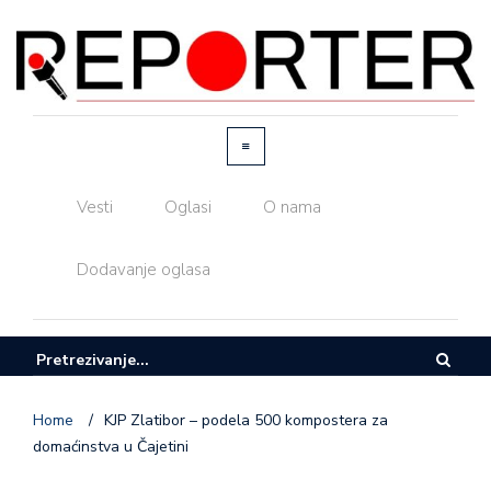
Vesti
Oglasi
O nama
Dodavanje oglasa
Home
/
KJP Zlatibor – podela 500 kompostera za
domaćinstva u Čajetini