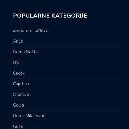
POPULARNE KATEGORIJE
aerodrom Lađevci
Arilje
Bajina Bašta
BK
Čačak
Čajetina
Društvo
Golija
Gornji Milanovac
Guča