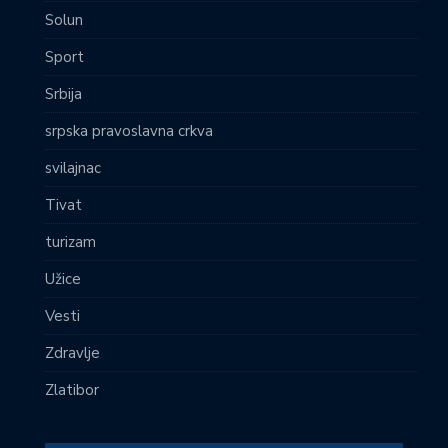
Solun
Sport
Srbija
srpska pravoslavna crkva
svilajnac
Tivat
turizam
Užice
Vesti
Zdravlje
Zlatibor