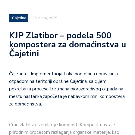
Čajetina
26 Marta, 2025
KJP Zlatibor – podela 500
kompostera za domaćinstva u
Čajetini
Čajetina – Implementacija Lokalnog plana upravljanja
otpadom na teritoriji opštine Čajetina, sa ciljem
pokretanja procesa tretmana biorazgradivog otpada na
mestu nastanka,započeta je nabavkom mini kompostera
za domaćinstva.
Crno zlato za zemlju je kompost. Kompost nastaje
prirodnim procesom razlaganja organske materije, kao