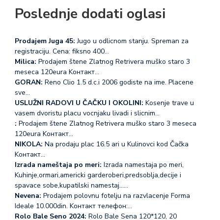
Poslednje dodati oglasi
Prodajem Juga 45:
Jugo u odlicnom stanju. Spreman za
registraciju. Cena: fiksno 400…
Milica:
Prodajem štene Zlatnog Retrivera muško staro 3
meseca 120eura Koнтакт…
GORAN:
Reno Clio 1.5 d.c.i 2006 godiste na ime. Placene
sve…
USLUŽNI RADOVI U ČAČKU I OKOLINI:
Kosenje trave u
vasem dvoristu placu vocnjaku livadi i slicnim…
:
Prodajem štene Zlatnog Retrivera muško staro 3 meseca
120eura Koнтакт…
NIKOLA:
Na prodaju plac 16.5 ari u Kulinovci kod Čačka
Koнтакт…
Izrada nameštaja po meri:
Izrada namestaja po meri,
Kuhinje,ormari,americki garderoberi,predsoblja,decije i
spavace sobe,kupatilski namestaj...…
Nevena:
Prodajem polovnu fotelju na razvlacenje Forma
Ideale 10.000din. Koнтакт телефон:…
Rolo Bale Seno 2024:
Rolo Bale Sena 120*120, 20