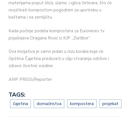
materijama poput lišća, slame, i iglica četinara, što će
rezultirati kompostom pogodnim za upotrebu u
baštama i na zemljištu
Kada počinje podela kompostera za Euronews tv
pojašnjava Dragana Rosić iz KJP „Zlatibor“.
Ova inicijativa je samo jedan u nizu koraka koje će
Opština Čajetina preduzeti u cilju stvaranja održive i
zdrave životne sredine.
AMP PRESS/Reporter
TAGS:
čajetina
domaćinstva
kompostera
projekat