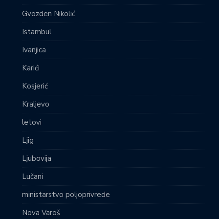
Gvozden Nikolić
Istambul
Ivanjica
Karići
Kosjerić
Kraljevo
letovi
Ljig
Ljubovija
Lučani
ministarstvo poljoprivrede
Nova Varoš