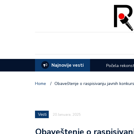
Najnovije vesti
eća opštine Lučani
Počela rekonstrukcija Ul
Home
/
Obaveštenje o raspisivanju javnih konkurs
Vesti
20 Januara, 2025
Obaveštenje o raspisivanj