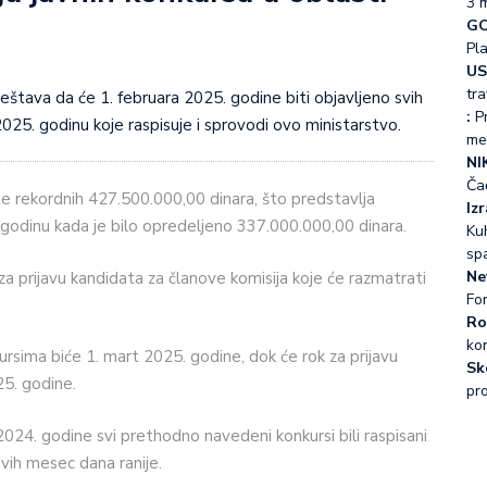
3 
GO
Pl
US
tra
:
Pr
025. godinu koje raspisuje i sprovodi ovo ministarstvo.
me
NI
Ča
 je rekordnih 427.500.000,00 dinara, što predstavlja
Iz
godinu kada je bilo opredeljeno 337.000.000,00 dinara.
Kuh
sp
Ne
 prijavu kandidata za članove komisija koje će razmatrati
Fo
Ro
ko
rsima biće 1. mart 2025. godine, dok će rok za prijavu
Sk
25. godine.
pr
24. godine svi prethodno navedeni konkursi bili raspisani
avih mesec dana ranije.