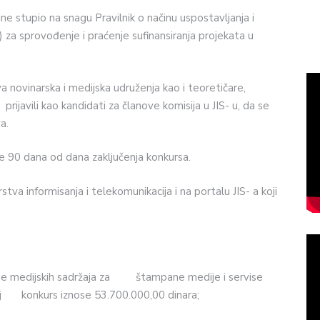
e stupio na snagu Pravilnik o načinu uspostavljanja i
 za sprovođenje i praćenje sufinansiranja projekata u
a novinarska i medijska udruženja kao i teoretičare,
e prijavili kao kandidati za članove komisija u JIS- u, da se
a.
e 90 dana od dana zaključenja konkursa.
rstva informisanja i telekomunikacija i na portalu JIS- a koji
dnje medijskih sadržaja za štampane medije i servise
vaj konkurs iznose 53.700.000,00 dinara;