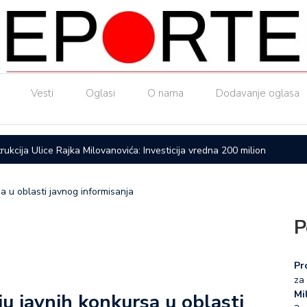
Vesti
Oglasi
O nama
Dodavanje oglasa
ice Rajka Milovanovića: Investicija vredna 200 miliona dinara
Upućen a
a u oblasti javnog informisanja
P
Pr
za 
Mil
u javnih konkursa u oblasti