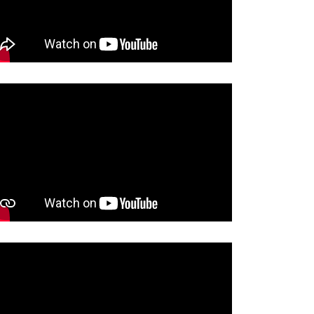
ĆE VELIKA AKCIJA
BRAĆAJNE POLICIJE:U…