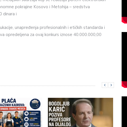
Autonomne pokrajine Kosovo i Metohija – sredstva
 dinara i
kacije, unapređenja profesionalnih i etičkih standarda i
stva opredeljena za ovaj konkurs iznose 40.000.000,00