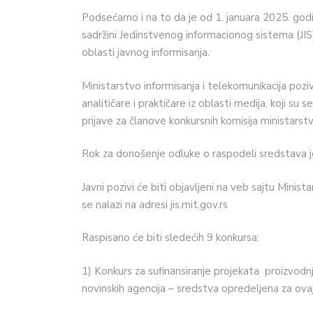
Podsećamo i na to da je od 1. januara 2025. godin
sadržini Jedinstvenog informacionog sistema (JIS)
oblasti javnog informisanja.
Ministarstvo informisanja i telekomunikacija poziv
analitičare i praktičare iz oblasti medija, koji su s
prijave za članove konkursnih komisija ministarstv
Rok za donošenje odluke o raspodeli sredstava j
Javni pozivi će biti objavljeni na veb sajtu Minista
se nalazi na adresi jis.mit.gov.rs
Raspisano će biti sledećih 9 konkursa:
1) Konkurs za sufinansiranje projekata proizvo
novinskih agencija – sredstva opredeljena za o