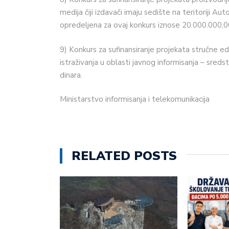
medija čiji izdavači imaju sedište na teritoriji 
opredeljena za ovaj konkurs iznose 20.000.000,00
9) Konkurs za sufinansiranje projekata stručne edu
istraživanja u oblasti javnog informisanja – sred
dinara.
Ministarstvo informisanja i telekomunikacija
RELATED POSTS