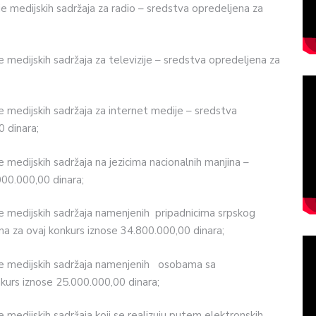
je medijskih sadržaja za radio – sredstva opredeljena za
e medijskih sadržaja za televizije – sredstva opredeljena za
e medijskih sadržaja za internet medije – sredstva
 dinara;
e medijskih sadržaja na jezicima nacionalnih manjina –
000.000,00 dinara;
je medijskih sadržaja namenjenih pripadnicima srpskog
a za ovaj konkurs iznose 34.800.000,00 dinara;
nje medijskih sadržaja namenjenih osobama sa
kurs iznose 25.000.000,00 dinara;
e medijskih sadržaja koji se realizuju putem elektronskih