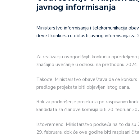
javnog informisanja
Ministarstvo informisanja i telekomunikacija obaveštava da će 1. februara 2025. godine biti objavljeno svih
devet konkursa u oblasti javnog informisanja za 2
Za realizaciju ovogodišnjih konkursa opredeljeno
značajno uvećanje u odnosu na prethodnu 2024. 
Takođe, Ministarstvo obaveštava da će konkurs za
predloge projekata biti objavljen istog dana.
Rok za podnošenje projekata po raspisanim konku
kandidata za članove komisija biti 20. februar 20
Istovremeno, Ministarstvo podseća na to da su 20
29. februara, dok će ove godine biti raspisani čit