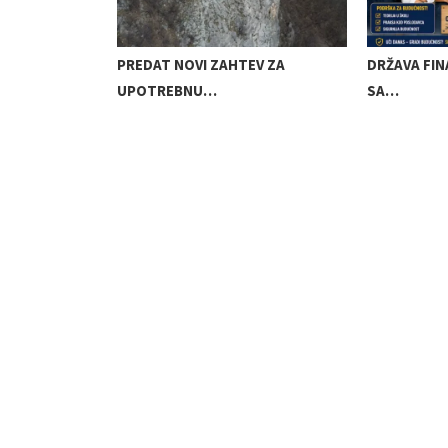
 SMS PORUKA…
PREDAT NOVI ZAHTEV ZA
DRŽAVA FIN
UPOTREBNU…
SA…