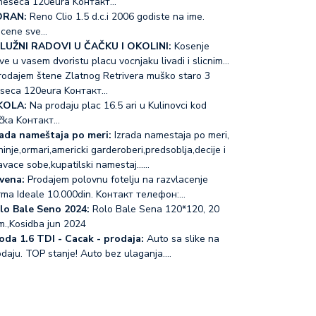
meseca 120eura Koнтакт…
RAN:
Reno Clio 1.5 d.c.i 2006 godiste na ime.
acene sve…
LUŽNI RADOVI U ČAČKU I OKOLINI:
Kosenje
ve u vasem dvoristu placu vocnjaku livadi i slicnim…
odajem štene Zlatnog Retrivera muško staro 3
seca 120eura Koнтакт…
KOLA:
Na prodaju plac 16.5 ari u Kulinovci kod
čka Koнтакт…
rada nameštaja po meri:
Izrada namestaja po meri,
inje,ormari,americki garderoberi,predsoblja,decije i
avace sobe,kupatilski namestaj...…
vena:
Prodajem polovnu fotelju na razvlacenje
rma Ideale 10.000din. Koнтакт телефон:…
lo Bale Seno 2024:
Rolo Bale Sena 120*120, 20
m.,Kosidba jun 2024
oda 1.6 TDI - Cacak - prodaja:
Auto sa slike na
odaju. TOP stanje! Auto bez ulaganja.…