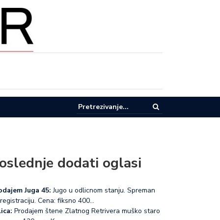
pel za racionalnu potrošnju vode u Lučanima
oslednje dodati oglasi
odajem Juga 45:
Jugo u odlicnom stanju. Spreman
registraciju. Cena: fiksno 400…
ica:
Prodajem štene Zlatnog Retrivera muško staro