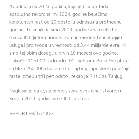
“U odnosu na 2023. godinu, koja je bila do tada
apsolutno rekordna, mi 2024. godine beležimo
konstantan rast od 20 odsto, u odnosu na prethodnu
godinu. To znači da smo 2023. godine imali suficit u
izvozu IKT (informacione i komunikacione tehnologije)
usluga i proizvoda u vrednosti od 3,44 milijarde evra. Mi
smo taj obim dosegli u prvih 10 meseci ove godine.
Takođe, 115.000 ljudi radi u IKT sektoru. Prosečne plate
su blizu 250.000 dinara neto. Taj broj zaposlenih godišnje
raste između tri i pet odsto”, rekao je Ristić za Tanjug.
Naglasio je da je, na primer, svaki osmi dinar stvoren u
Srbiji u 2023. godini bio iz IKT sektora.
REPORTER/TANJUG