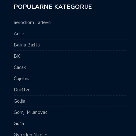
POPULARNE KATEGORIJE
aerodrom Lađevci
Arilje
Bajina Bašta
BK
Čačak
Čajetina
Društvo
Golija
Gornji Milanovac
Guča
Gvozden Nikolić