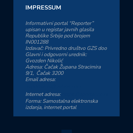
IMPRESSUM
Informativni portal “Reporter”
upisan u registar javnih glasila
Republike Srbije pod brojem
IN001288
Izdavač: Privredno društvo GZS doo
Glavni i odgovorni urednik:
Gvozden Nikolić
Adresa: Čačak Župana Stracimira
9/1, Čačak 3200
Email adresa:
reporter.zs@yahoo.com
Internet adresa:
https://reporter.co.rs
Forma: Samostalna elektronska
izdanja, internet portal