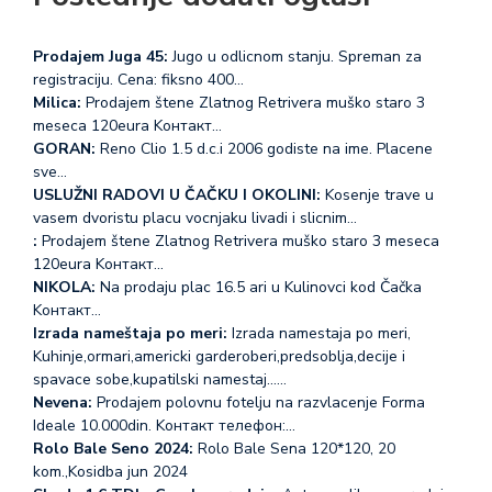
Prodajem Juga 45:
Jugo u odlicnom stanju. Spreman za
registraciju. Cena: fiksno 400…
Milica:
Prodajem štene Zlatnog Retrivera muško staro 3
meseca 120eura Koнтакт…
GORAN:
Reno Clio 1.5 d.c.i 2006 godiste na ime. Placene
sve…
USLUŽNI RADOVI U ČAČKU I OKOLINI:
Kosenje trave u
vasem dvoristu placu vocnjaku livadi i slicnim…
:
Prodajem štene Zlatnog Retrivera muško staro 3 meseca
120eura Koнтакт…
NIKOLA:
Na prodaju plac 16.5 ari u Kulinovci kod Čačka
Koнтакт…
Izrada nameštaja po meri:
Izrada namestaja po meri,
Kuhinje,ormari,americki garderoberi,predsoblja,decije i
spavace sobe,kupatilski namestaj...…
Nevena:
Prodajem polovnu fotelju na razvlacenje Forma
Ideale 10.000din. Koнтакт телефон:…
Rolo Bale Seno 2024:
Rolo Bale Sena 120*120, 20
kom.,Kosidba jun 2024