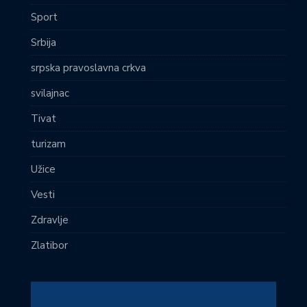
Sport
Srbija
srpska pravoslavna crkva
svilajnac
Tivat
turizam
Užice
Vesti
Zdravlje
Zlatibor