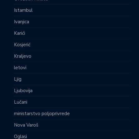
Istambul
Ivanjica
Karići
Kosjerić
Kraljevo
letovi
Ljig
Ljubovija
Lučani
ministarstvo poljoprivrede
Nova Varoš
Oglasi