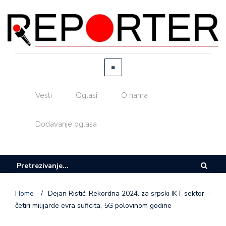
Vesti
Oglasi
O nama
Dodavanje oglasa
Home
/
Dejan Ristić: Rekordna 2024. za srpski IKT sektor –
četiri milijarde evra suficita, 5G polovinom godine