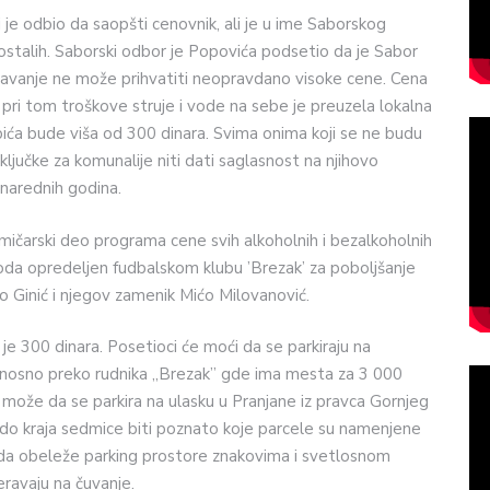
 je odbio da saopšti cenovnik, ali je u ime Saborskog
talih. Saborski odbor je Popovića podsetio da je Sabor
važavanje ne može prihvatiti neopravdano visoke cene. Cena
pri tom troškove struje i vode na sebe je preuzela lokalna
pića bude viša od 300 dinara. Svima onima koji se ne budu
ključke za komunalije niti dati saglasnost na njihovo
 narednih godina.
kmičarski deo programa cene svih alkoholnih i bezalkoholnih
hoda opredeljen fudbalskom klubu ’Brezak’ za poboljšanje
o Ginić i njegov zamenik Mićo Milovanović.
e 300 dinara. Posetioci će moći da se parkiraju na
odnosno preko rudnika „Brezak” gde ima mesta za 3 000
 može da se parkira na ulasku u Pranjane iz pravca Gornjeg
 do kraja sedmice biti poznato koje parcele su namenjene
u da obeleže parking prostore znakovima i svetlosnom
eravaju na čuvanje.