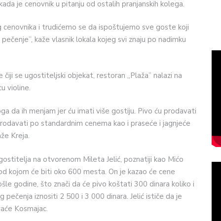
kada je cenovnik u pitanju od ostalih pranjanskih kolega.
g cenovnika i trudićemo se da ispoštujemo sve goste koji
e pečenje”, kaže vlasnik lokala kojeg svi znaju po nadimku
 čiji se ugostiteljski objekat, restoran „Plaža” nalazi na
u violine.
ga da ih menjam jer ću imati više gostiju. Pivo ću prodavati
prodavati po standardnim cenema kao i praseće i jagnjeće
aže Kreja.
ugostitelja na otvorenom Mileta Jelić, poznatiji kao Mićo
pod kojom će biti oko 600 mesta. On je kazao će cene
ošle godine, što znači da će pivo koštati 300 dinara koliko i
pečenja iznositi 2 500 i 3 000 dinara. Jelić ističe da je
vaće Kosmajac.