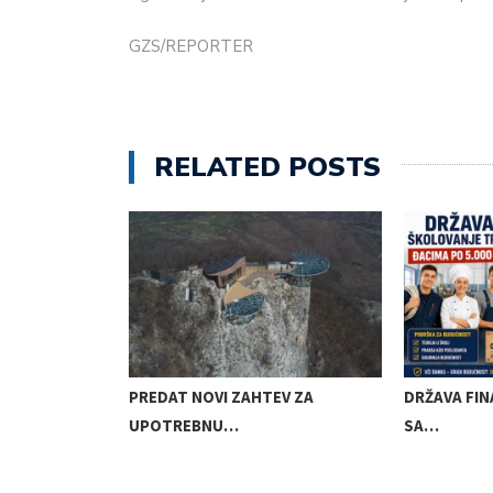
GZS/REPORTER
RELATED POSTS
 SMS PORUKA…
PREDAT NOVI ZAHTEV ZA
DRŽAVA FIN
UPOTREBNU…
SA…