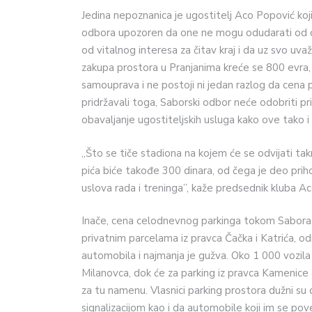
Jedina nepoznanica je ugostitelj Aco Popović koji
odbora upozoren da one ne mogu odudarati od os
od vitalnog interesa za čitav kraj i da uz svo u
zakupa prostora u Pranjanima kreće se 800 evra, 
samouprava i ne postoji ni jedan razlog da cena 
pridržavali toga, Saborski odbor neće odobriti pri
obavaljanje ugostiteljskih usluga kako ove tako i
„Što se tiče stadiona na kojem će se odvijati ta
pića biće takođe 300 dinara, od čega je deo pri
uslova rada i treninga”, kaže predsednik kluba Ac
Inače, cena celodnevnog parkinga tokom Sabora j
privatnim parcelama iz pravca Čačka i Katrića, 
automobila i najmanja je gužva. Oko 1 000 vozila
Milanovca, dok će za parking iz pravca Kamenice
za tu namenu. Vlasnici parking prostora dužni s
signalizacijom kao i da automobile koji im se pov