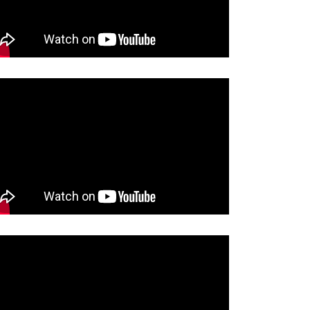
ĆE VELIKA AKCIJA
BRAĆAJNE POLICIJE:U…