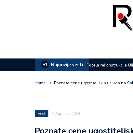
Najnovije vesti
eća opštine Lučani
Počela rekonstrukcija Ul
Home
/
Poznate cene ugostiteljskih usluga na Sabo
Vesti
6 Augusta, 2024
Poznate cene ugostiteljsk