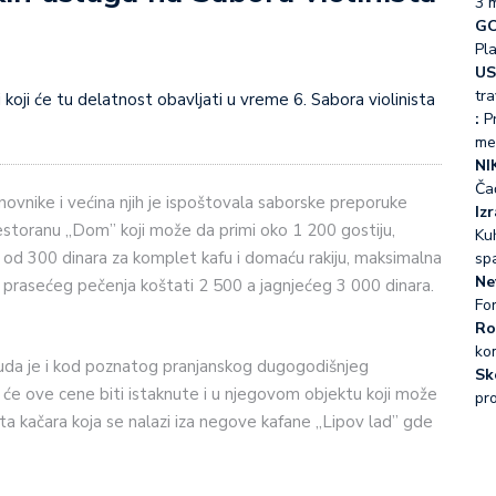
3 
GO
Pl
US
tra
:
Pr
me
NI
Ča
enovnike i većina njih je ispoštovala saborske preporuke
Iz
estoranu „Dom” koji može da primi oko 1 200 gostiju,
Kuh
 od 300 dinara za komplet kafu i domaću rakiju, maksimalna
sp
Ne
 prasećeg pečenja koštati 2 500 a jagnjećeg 3 000 dinara.
Fo
Ro
ko
nuda je i kod poznatog pranjanskog dugogodišnjeg
Sk
 će ove cene biti istaknute i u njegovom objektu koji može
pr
ta kačara koja se nalazi iza negove kafane „Lipov lad” gde