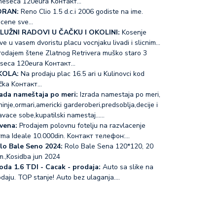
meseca 120eura Koнтакт…
RAN:
Reno Clio 1.5 d.c.i 2006 godiste na ime.
acene sve…
LUŽNI RADOVI U ČAČKU I OKOLINI:
Kosenje
ve u vasem dvoristu placu vocnjaku livadi i slicnim…
odajem štene Zlatnog Retrivera muško staro 3
seca 120eura Koнтакт…
KOLA:
Na prodaju plac 16.5 ari u Kulinovci kod
čka Koнтакт…
rada nameštaja po meri:
Izrada namestaja po meri,
inje,ormari,americki garderoberi,predsoblja,decije i
avace sobe,kupatilski namestaj...…
vena:
Prodajem polovnu fotelju na razvlacenje
rma Ideale 10.000din. Koнтакт телефон:…
lo Bale Seno 2024:
Rolo Bale Sena 120*120, 20
m.,Kosidba jun 2024
oda 1.6 TDI - Cacak - prodaja:
Auto sa slike na
odaju. TOP stanje! Auto bez ulaganja.…