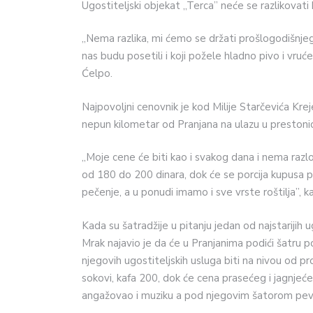
Ugostiteljski objekat „Terca” neće se razlikovati 
„Nema razlika, mi ćemo se držati prošlogodišnje
nas budu posetili i koji požele hladno pivo i vruć
Ćelpo.
Najpovoljni cenovnik je kod Milije Starčevića Kreje
nepun kilometar od Pranjana na ulazu u prestonic
„Moje cene će biti kao i svakog dana i nema razlo
od 180 do 200 dinara, dok će se porcija kupusa 
pečenje, a u ponudi imamo i sve vrste roštilja”, k
Kada su šatradžije u pitanju jedan od najstarijih 
Mrak najavio je da će u Pranjanima podići šatru 
njegovih ugostiteljskih usluga biti na nivou od pr
sokovi, kafa 200, dok će cena prasećeg i jagnjećeg 
angažovao i muziku a pod njegovim šatorom pe