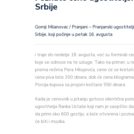
Srbije
Gornji Milanovac / Pranjani – Pranjanski ugostitelji koji će tu delatnost obavljati u vreme 6. Sabora violinista
Srbije, koji počinje u petak 16. avgusta
i traje do nedelje 18. avgusta, već su formirali c
koje se odnose na te usluge. Tako na primer, u r
prema rečima Pera Milojevića, cene će se kretati
cena piva biće 300 dinara, dok će cena kilograma
Porcija kupusa sa projom koštaće 550 dinara.
Kada je cenovnik u pitanju gotovo identična po
ugostitelja Ranka Ustaše koji nam je saopštio da
da primi oko 600 gostiju, a biće otvorena i pozna
će biti i muzika.