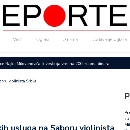
Vesti
Oglasi
O nama
Dodavanje oglasa
ice Rajka Milovanovića: Investicija vredna 200 miliona dinara
Upućen a
ru violinista Srbije
P
Pr
za 
Mil
ih usluga na Saboru violinista