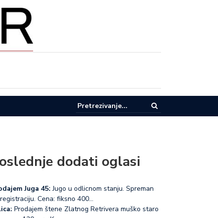
pel za racionalnu potrošnju vode u Lučanima
oslednje dodati oglasi
odajem Juga 45:
Jugo u odlicnom stanju. Spreman
registraciju. Cena: fiksno 400…
ica:
Prodajem štene Zlatnog Retrivera muško staro