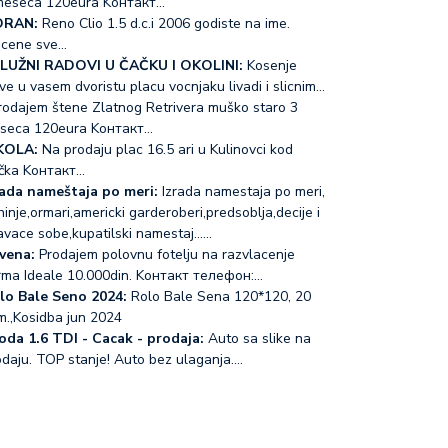
meseca 120eura Koнтакт…
RAN:
Reno Clio 1.5 d.c.i 2006 godiste na ime.
acene sve…
LUŽNI RADOVI U ČAČKU I OKOLINI:
Kosenje
ve u vasem dvoristu placu vocnjaku livadi i slicnim…
odajem štene Zlatnog Retrivera muško staro 3
seca 120eura Koнтакт…
KOLA:
Na prodaju plac 16.5 ari u Kulinovci kod
čka Koнтакт…
rada nameštaja po meri:
Izrada namestaja po meri,
inje,ormari,americki garderoberi,predsoblja,decije i
avace sobe,kupatilski namestaj...…
vena:
Prodajem polovnu fotelju na razvlacenje
rma Ideale 10.000din. Koнтакт телефон:…
lo Bale Seno 2024:
Rolo Bale Sena 120*120, 20
m.,Kosidba jun 2024
oda 1.6 TDI - Cacak - prodaja:
Auto sa slike na
odaju. TOP stanje! Auto bez ulaganja.…