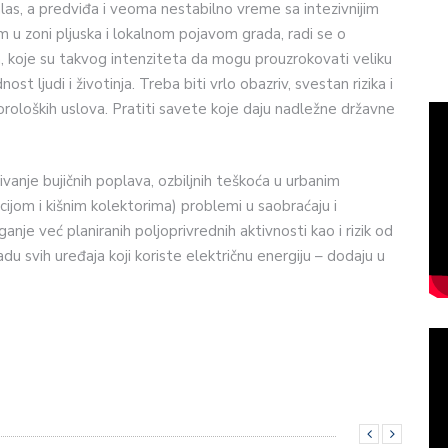
alas, a predviđa i veoma nestabilno vreme sa intezivnijim
m u zoni pljuska i lokalnom pojavom grada, radi se o
koje su takvog intenziteta da mogu prouzrokovati veliku
 ljudi i životinja. Treba biti vrlo obazriv, svestan rizika i
roloških uslova. Pratiti savete koje daju nadležne državne
ivanje bujičnih poplava, ozbiljnih teškoća u urbanim
jom i kišnim kolektorima) problemi u saobraćaju i
anje već planiranih poljoprivrednih aktivnosti kao i rizik od
 svih uređaja koji koriste električnu energiju – dodaju u