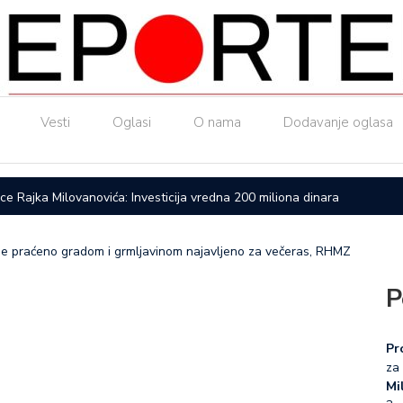
Vesti
Oglasi
O nama
Dodavanje oglasa
ice Rajka Milovanovića: Investicija vredna 200 miliona dinara
Upućen a
me praćeno gradom i grmljavinom najavljeno za večeras, RHMZ
P
Pr
za 
Mil