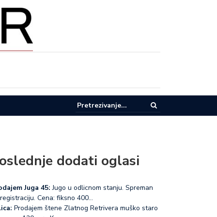
pel za racionalnu potrošnju vode u Lučanima
oslednje dodati oglasi
odajem Juga 45:
Jugo u odlicnom stanju. Spreman
registraciju. Cena: fiksno 400…
ica:
Prodajem štene Zlatnog Retrivera muško staro