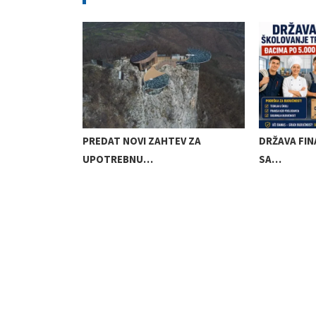
 SMS PORUKA…
PREDAT NOVI ZAHTEV ZA
DRŽAVA FIN
UPOTREBNU…
SA…