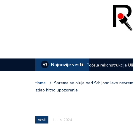
Najnovije vesti
eća opštine Lučani
Počela rekonstrukcija Ul
Home
/
Sprema se oluja nad Srbijom: Jako nevre
izdao hitno upozorenje
Vesti
1 Jula, 2024