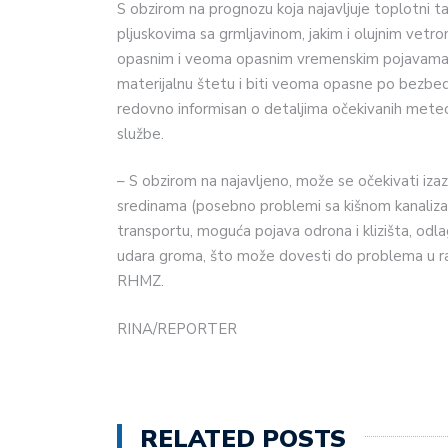
S obzirom na prognozu koja najavljuje toplotni t
pljuskovima sa grmljavinom, jakim i olujnim vetro
opasnim i veoma opasnim vremenskim pojavama, 
materijalnu štetu i biti veoma opasne po bezbednost
redovno informisan o detaljima očekivanih meteo
službe.
– S obzirom na najavljeno, može se očekivati izaz
sredinama (posebno problemi sa kišnom kanalizaci
transportu, moguća pojava odrona i klizišta, odlag
udara groma, što može dovesti do problema u radu
RHMZ.
RINA/REPORTER
RELATED POSTS