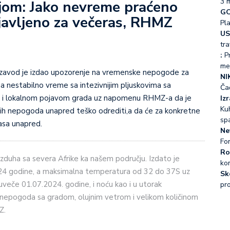
3 
ijom: Jako nevreme praćeno
GO
javljeno za večeras, RHMZ
Pl
US
tra
:
Pr
me
NI
 nestabilno vreme sa intezivnijim pljuskovima sa
Ča
ska i lokalnom pojavom grada uz napomenu RHMZ-a da je
Iz
Kuh
amih nepogoda unapred teško odrediti,a da će za konkretne
sp
časa unapred.
Ne
Fo
Ro
zduha sa severa Afrike ka našem području. Izdato je
ko
24 godine, a maksimalna temperatura od 32 do 37S uz
Sk
veče 01.07.2024. godine, i noću kao i u utorak
pr
 nepogoda sa gradom, olujnim vetrom i velikom količinom
Z.