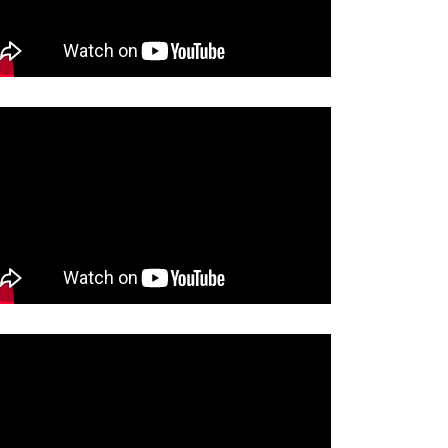
ĆE VELIKA AKCIJA
BRAĆAJNE POLICIJE:U…