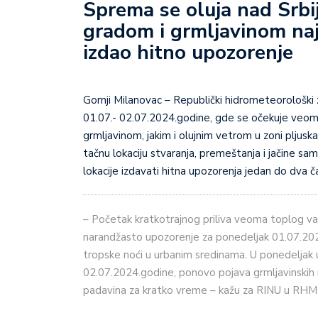
Sprema se oluja nad Srb
gradom i grmljavinom na
izdao hitno upozorenje
Gornji Milanovac – Republički hidrometeorološki zavod je izdao upozorenje na vremenske nepogode za
01.07.- 02.07.2024.godine, gde se očekuje veoma
grmljavinom, jakim i olujnim vetrom u zoni plju
tačnu lokaciju stvaranja, premeštanja i jačine s
lokacije izdavati hitna upozorenja jedan do dva 
– Početak kratkotrajnog priliva veoma toplog va
narandžasto upozorenje za ponedeljak 01.07.20
tropske noći u urbanim sredinama. U ponedeljak u
02.07.2024.godine, ponovo pojava grmljavinskih
padavina za kratko vreme – kažu za RINU u RHM