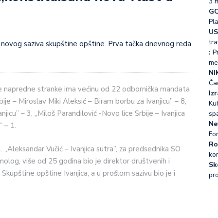
3 
GO
Pl
US
tra
:
Pr
me
NI
Ča
ske napredne stranke ima većinu od 22 odbornička mandata
Iz
bije – Miroslav Miki Aleksić – Biram borbu za Ivanjicu” – 8,
Kuh
jicu” – 3, „Miloš Parandilović -Novo lice Srbije – Ivanjica
sp
Ne
” – 1.
Fo
Ro
1. „Aleksandar Vučić – Ivanjica sutra”, za predsednika SO
ko
molog, više od 25 godina bio je direktor društvenih i
Sk
 Skupštine opštine Ivanjica, a u prošlom sazivu bio je i
pr