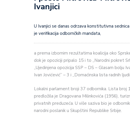
Ivanjici
U Ivanjici se danas odrzava konstitutivna sednica novog saziva skupštine opštine. Prva tačka dnevnog reda
je verifikacija odbornčkih mandata,
a prema izbornim rezultatima koalicija oko Spr
dok je opoziciji pripalo 15 i to „Narodni pokret Sr
„Ujedinjena opozicija SSP – DS – Glasam bolju Ivan
Ivan Jovićević” – 3 i „Domaćinska lista radnih ljudi
Lokalni parlament broji 37 odbornika. Lista broj 
predložila je Dragovana Milinkovića (1956), turiz
privatnih preduzeća. U više saziva bio je odbornik
narodni poslanik u Skupštini Republike Srbije.