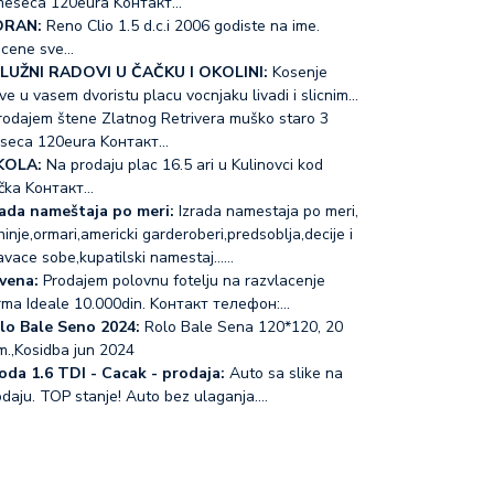
meseca 120eura Koнтакт…
RAN:
Reno Clio 1.5 d.c.i 2006 godiste na ime.
acene sve…
LUŽNI RADOVI U ČAČKU I OKOLINI:
Kosenje
ve u vasem dvoristu placu vocnjaku livadi i slicnim…
odajem štene Zlatnog Retrivera muško staro 3
seca 120eura Koнтакт…
KOLA:
Na prodaju plac 16.5 ari u Kulinovci kod
čka Koнтакт…
rada nameštaja po meri:
Izrada namestaja po meri,
inje,ormari,americki garderoberi,predsoblja,decije i
avace sobe,kupatilski namestaj...…
vena:
Prodajem polovnu fotelju na razvlacenje
rma Ideale 10.000din. Koнтакт телефон:…
lo Bale Seno 2024:
Rolo Bale Sena 120*120, 20
m.,Kosidba jun 2024
oda 1.6 TDI - Cacak - prodaja:
Auto sa slike na
odaju. TOP stanje! Auto bez ulaganja.…