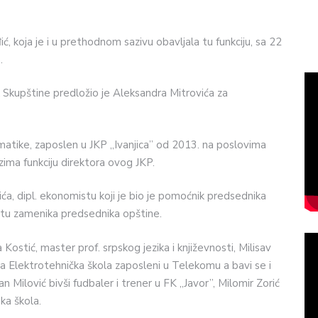
ić, koja je i u prethodnom sazivu obavljala tu funkciju, sa 22
.
 Skupštine predložio je Aleksandra Mitrovića za
rmatike, zaposlen u JKP „Ivanjica” od 2013. na poslovima
zima funkciju direktora ovog JKP.
ća, dipl. ekonomistu koji je bio je pomoćnik predsednika
stu zamenika predsednika opštine.
ostić, master prof. srpskog jezika i književnosti, Milisav
a Elektrotehnička škola zaposleni u Telekomu a bavi se i
n Milović bivši fudbaler i trener u FK „Javor”, Milomir Zorić
ka škola.