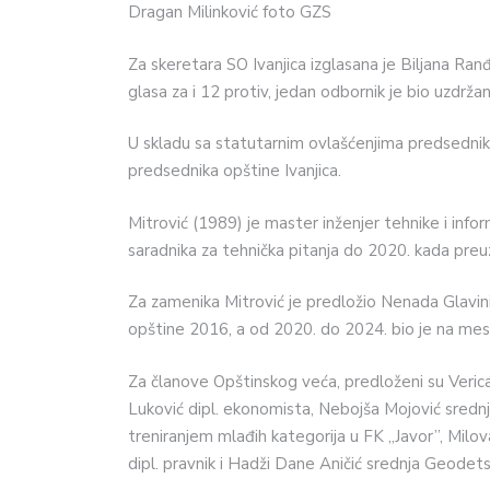
Dragan Milinković foto GZS
Za skeretara SO Ivanjica izglasana je Biljana Ranđ
glasa za i 12 protiv, jedan odbornik je bio uzdržan
U skladu sa statutarnim ovlašćenjima predsednik
predsednika opštine Ivanjica.
Mitrović (1989) je master inženjer tehnike i info
saradnika za tehnička pitanja do 2020. kada preu
Za zamenika Mitrović je predložio Nenada Glavini
opštine 2016, a od 2020. do 2024. bio je na me
Za članove Opštinskog veća, predloženi su Verica K
Luković dipl. ekonomista, Nebojša Mojović srednj
treniranjem mlađih kategorija u FK „Javor”, Milova
dipl. pravnik i Hadži Dane Aničić srednja Geodets