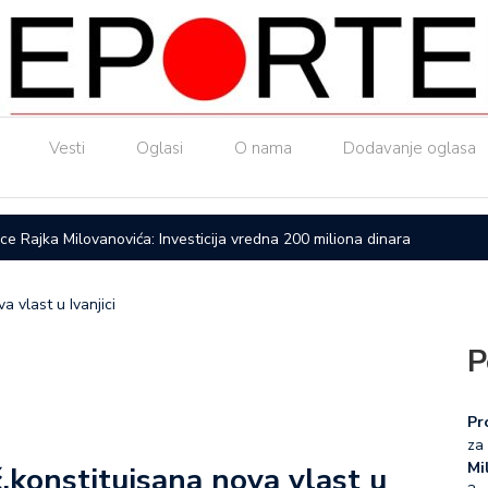
Vesti
Oglasi
O nama
Dodavanje oglasa
ice Rajka Milovanovića: Investicija vredna 200 miliona dinara
Upućen a
a vlast u Ivanjici
P
Pr
za 
Mil
ć,konstituisana nova vlast u