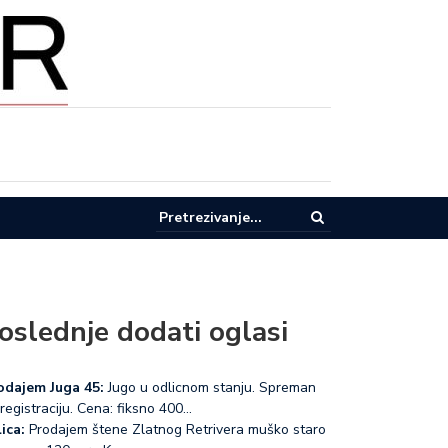
pel za racionalnu potrošnju vode u Lučanima
oslednje dodati oglasi
odajem Juga 45:
Jugo u odlicnom stanju. Spreman
registraciju. Cena: fiksno 400…
ica:
Prodajem štene Zlatnog Retrivera muško staro