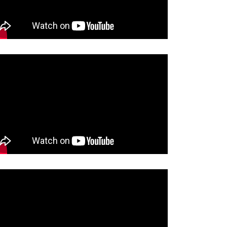
VARA SE PUT ARILJE –…