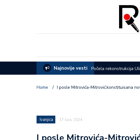
Najnovije vesti
eća opštine Lučani
Počela rekonstrukcija Ul
Home
/
I posle Mitrovića-Mitrović,konstituisana nov
Ivanjica
17 Jula, 2024
I posle Mitrovića-Mitrovi