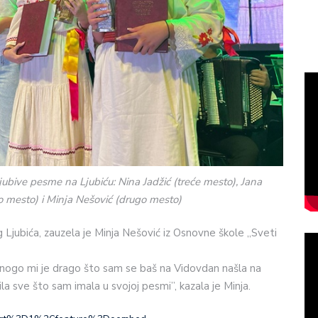
ubive pesme na Ljubiću: Nina Jadžić (treće mesto), Jana
vo mesto) i Minja Nešović (drugo mesto)
Ljubića, zauzela je Minja Nešović iz Osnovne škole „Sveti
Mnogo mi je drago što sam se baš na Vidovdan našla na
la sve što sam imala u svojoj pesmi”, kazala je Minja.