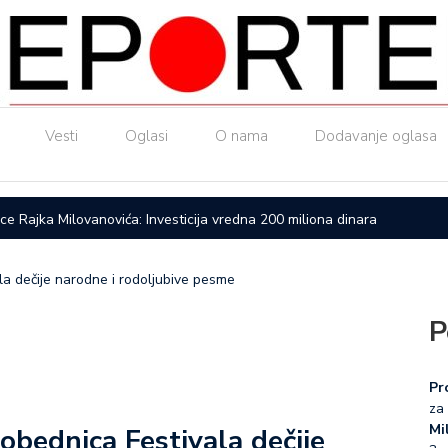
Vesti
Oglasi
O nama
Dodavanje oglasa
ice Rajka Milovanovića: Investicija vredna 200 miliona dinara
Upućen a
ala dečije narodne i rodoljubive pesme
P
Pr
za 
Mil
pobednica Festivala dečije