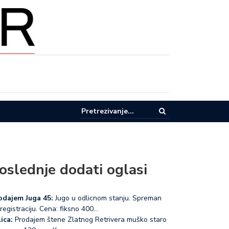
pel za racionalnu potrošnju vode u Lučanima
oslednje dodati oglasi
odajem Juga 45:
Jugo u odlicnom stanju. Spreman
registraciju. Cena: fiksno 400…
ica:
Prodajem štene Zlatnog Retrivera muško staro