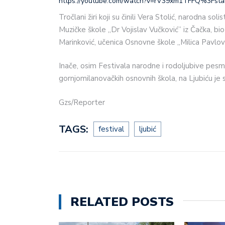
https://youtube.com/watch?v=rV39xm1TFFQ%3Fs
Tročlani žiri koji su činili Vera Stolić, narodna sol
Muzičke škole „Dr Vojislav Vučković” iz Čačka, bi
Marinković, učenica Osnovne škole „Milica Pavlovi
Inače, osim Festivala narodne i rodoljubive pesm
gornjomilanovačkih osnovnih škola, na Ljubiću je si
Gzs/Reporter
TAGS:
festival
ljubić
RELATED POSTS