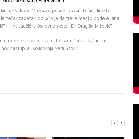
tart%3D1%26feature%3Doembed
istkinja, Marko S. Marković, pesnik i Jovan Tošić, direktor
o je težak zadatak, odlučio je da treće mesto podele Jana
ć” i Nina Jadžić iz Osnovne škole „Dr Dragiša Mišović”.
e na kome se predstavile 13 takmičara iz čačanskih i
noć nastupila i solistkinja Vera Stolić.