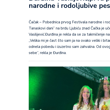
narodne i rodoljubive pe
Čačak – Pobednica prvog Festivala narodne i rodoljubive pesme održanog u okviru manfiestacije „Carski i
Tanaskovi dani” na brdu Ljubiću znad Čačka je uč
Vasilijević.Đurđina je rekla da se za takmičenje 
„Velika mi je čast što sam ja na ovako veliki i bi
odnela pobedu i izuzetno sam zahvalna. Od ovoga
sebe”, rekla je Đurđina.