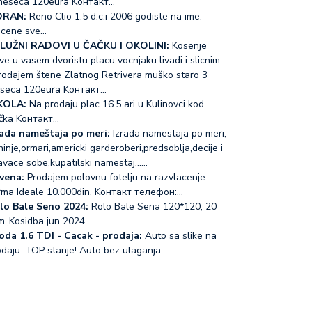
meseca 120eura Koнтакт…
RAN:
Reno Clio 1.5 d.c.i 2006 godiste na ime.
acene sve…
LUŽNI RADOVI U ČAČKU I OKOLINI:
Kosenje
ve u vasem dvoristu placu vocnjaku livadi i slicnim…
odajem štene Zlatnog Retrivera muško staro 3
seca 120eura Koнтакт…
KOLA:
Na prodaju plac 16.5 ari u Kulinovci kod
čka Koнтакт…
rada nameštaja po meri:
Izrada namestaja po meri,
inje,ormari,americki garderoberi,predsoblja,decije i
avace sobe,kupatilski namestaj...…
vena:
Prodajem polovnu fotelju na razvlacenje
rma Ideale 10.000din. Koнтакт телефон:…
lo Bale Seno 2024:
Rolo Bale Sena 120*120, 20
m.,Kosidba jun 2024
oda 1.6 TDI - Cacak - prodaja:
Auto sa slike na
odaju. TOP stanje! Auto bez ulaganja.…