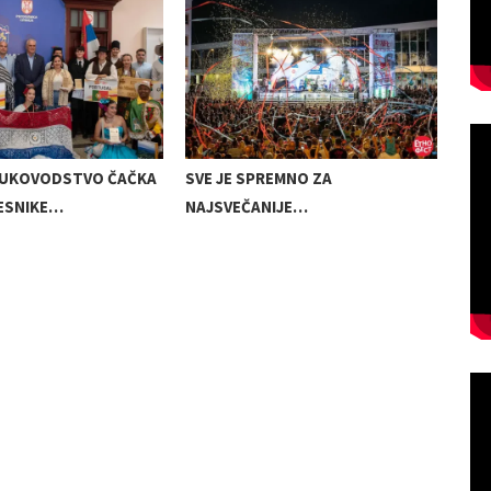
UKOVODSTVO ČAČKA
SVE JE SPREMNO ZA
IZM
ČESNIKE…
NAJSVEČANIJE…
KOM