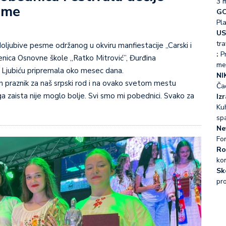
3 
sme
GO
Pl
US
tra
:
Pr
enica Osnovne škole „Ratko Mitrović”, Đurđina
me
na Ljubiću pripremala oko mesec dana.
NI
tan praznik za naš srpski rod i na ovako svetom mestu
Ča
 zaista nije moglo bolje. Svi smo mi pobednici. Svako za
Iz
Kuh
sp
Ne
Fo
Ro
ko
Sk
pr