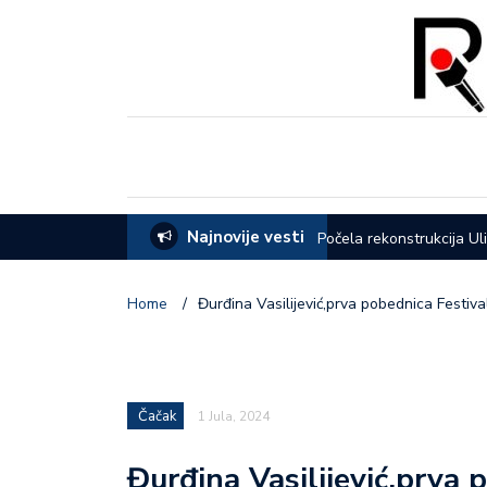
Najnovije vesti
eća opštine Lučani
Počela rekonstrukcija Ul
Home
/
Đurđina Vasilijević,prva pobednica Festiv
Čačak
1 Jula, 2024
Đurđina Vasilijević,prva 