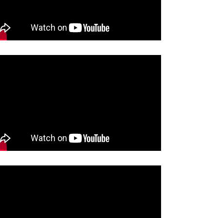
EĐU SKUPŠTINSKIH KLUPA I
ŠILUKA…