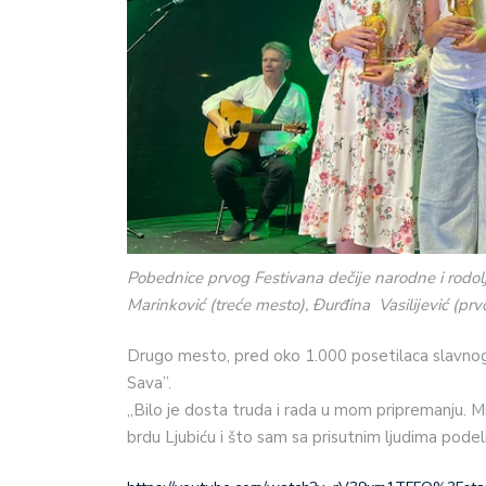
Pobednice prvog Festivana dečije narodne i rodolj
Marinković (treće mesto), Đurđina Vasilijević (pr
Drugo mesto, pred oko 1.000 posetilaca slavnog 
Sava”.
„Bilo je dosta truda i rada u mom pripremanju. 
brdu Ljubiću i što sam sa prisutnim ljudima podeli