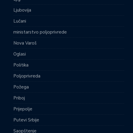
Ljubovija
Lučani
ministarstvo poljoprivrede
Nova Varoš
Oglasi
Politika
Poljoprivreda
Požega
Priboj
Prijepolje
Putevi Srbije
Saopštenje