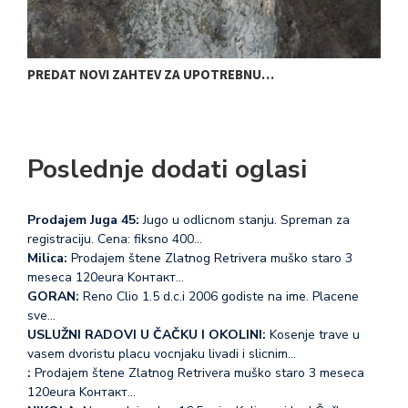
PREDAT NOVI ZAHTEV ZA UPOTREBNU…
D
Poslednje dodati oglasi
Prodajem Juga 45:
Jugo u odlicnom stanju. Spreman za
registraciju. Cena: fiksno 400…
Milica:
Prodajem štene Zlatnog Retrivera muško staro 3
meseca 120eura Koнтакт…
GORAN:
Reno Clio 1.5 d.c.i 2006 godiste na ime. Placene
sve…
USLUŽNI RADOVI U ČAČKU I OKOLINI:
Kosenje trave u
vasem dvoristu placu vocnjaku livadi i slicnim…
:
Prodajem štene Zlatnog Retrivera muško staro 3 meseca
120eura Koнтакт…