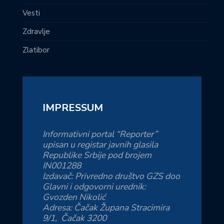
Vesti
Zdravlje
Zlatibor
IMPRESSUM
Informativni portal “Reporter”
upisan u registar javnih glasila
Republike Srbije pod brojem
IN001288
Izdavač: Privredno društvo GZS doo
Glavni i odgovorni urednik:
Gvozden Nikolić
Adresa: Čačak Župana Stracimira
9/1, Čačak 3200