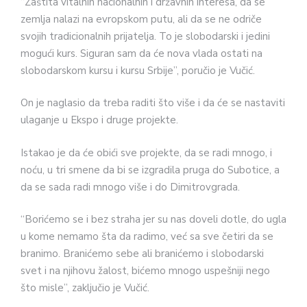
“Zaštita vitalnih nacionalnih i državnih interesa, da se
zemlja nalazi na evropskom putu, ali da se ne odriče
svojih tradicionalnih prijatelja. To je slobodarski i jedini
mogući kurs. Siguran sam da će nova vlada ostati na
slobodarskom kursu i kursu Srbije”, poručio je Vučić.
On je naglasio da treba raditi što više i da će se nastaviti
ulaganje u Ekspo i druge projekte.
Istakao je da će obići sve projekte, da se radi mnogo, i
noću, u tri smene da bi se izgradila pruga do Subotice, a
da se sada radi mnogo više i do Dimitrovgrada.
“Borićemo se i bez straha jer su nas doveli dotle, do ugla
u kome nemamo šta da radimo, već sa sve četiri da se
branimo. Branićemo sebe ali branićemo i slobodarski
svet i na njihovu žalost, bićemo mnogo uspešniji nego
što misle”, zaključio je Vučić.