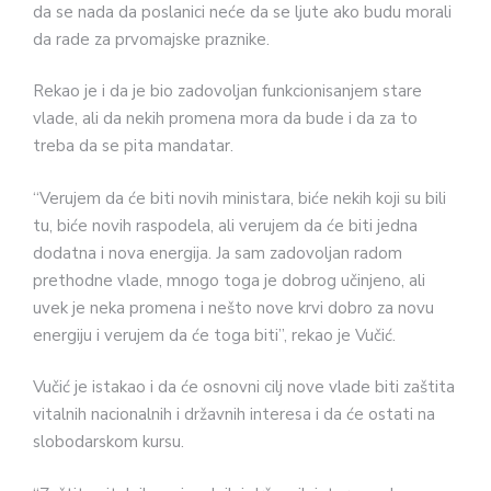
da se nada da poslanici neće da se ljute ako budu morali
da rade za prvomajske praznike.
Rekao je i da je bio zadovoljan funkcionisanjem stare
vlade, ali da nekih promena mora da bude i da za to
treba da se pita mandatar.
“Verujem da će biti novih ministara, biće nekih koji su bili
tu, biće novih raspodela, ali verujem da će biti jedna
dodatna i nova energija. Ja sam zadovoljan radom
prethodne vlade, mnogo toga je dobrog učinjeno, ali
uvek je neka promena i nešto nove krvi dobro za novu
energiju i verujem da će toga biti”, rekao je Vučić.
Vučić je istakao i da će osnovni cilj nove vlade biti zaštita
vitalnih nacionalnih i državnih interesa i da će ostati na
slobodarskom kursu.