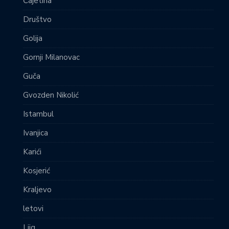
Čajetina
Društvo
Golija
Gornji Milanovac
Guča
Gvozden Nikolić
Istambul
Ivanjica
Karići
Kosjerić
Kraljevo
letovi
Ljig