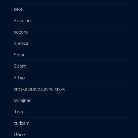
selo
Sevojno
sezona
Sjenica
Solun
Sport
Srbija
srpska pravoslavna crkva
svilajnac
Tivat
turizam
Užice