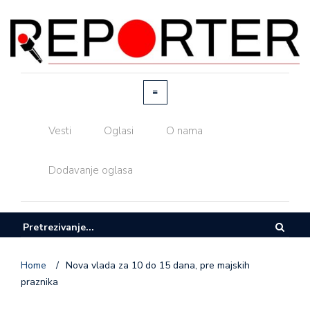
Vesti
Oglasi
O nama
Dodavanje oglasa
Home
/
Nova vlada za 10 do 15 dana, pre majskih
praznika