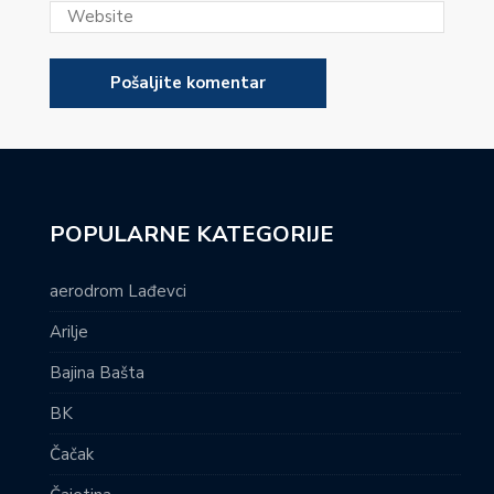
POPULARNE KATEGORIJE
aerodrom Lađevci
Arilje
Bajina Bašta
BK
Čačak