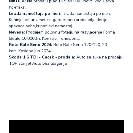
NIKOLA:
Na prodaju plac 16.5 ari u Kulinovci kod Čačka
Koнтакт…
Izrada nameštaja po meri:
Izrada namestaja po meri,
Kuhinje,ormari,americki garderoberi,predsoblja,decije i
spavace sobe,kupatilski namestaj...…
Nevena:
Prodajem polovnu fotelju na razvlacenje Forma
Ideale 10.000din. Koнтакт телефон:…
Rolo Bale Seno 2024:
Rolo Bale Sena 120*120, 20
kom.,Kosidba jun 2024
Skoda 1.6 TDI - Cacak - prodaja:
Auto sa slike na prodaju.
TOP stanje! Auto bez ulaganja.…