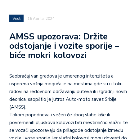
Vesti
16 Aprila, 2024
AMSS upozorava: Držite
odstojanje i vozite sporije –
biće mokri kolovozi
Saobraćaj van gradova je umerenog intenziteta a
usporena vožnja moguća je na mestima gde su u toku
radovi na redovnom održavanju puteva ili izgradnji novih
deonica, saopštio je jutros Auto-moto savez Srbije
(AMSS).
Tokom popodneva i večeri će zbog slabe kiše ili
povremenih pljuskova kolovozi biti mestimično vlažni, te
se vozači upozoravaju da prilagode odstojanje između
vozila i voze sporije, jer vlažni kolovozi mogu dovesti do