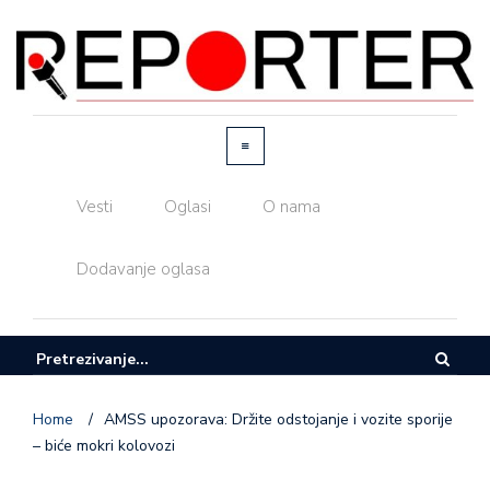
Vesti
Oglasi
O nama
Dodavanje oglasa
Home
/
AMSS upozorava: Držite odstojanje i vozite sporije
– biće mokri kolovozi