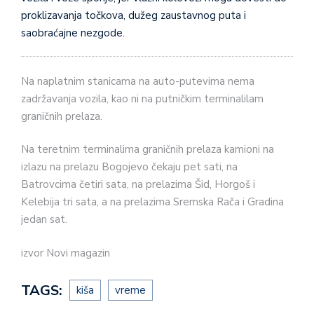
proklizavanja točkova, dužeg zaustavnog puta i
saobraćajne nezgode.
Na naplatnim stanicama na auto-putevima nema
zadržavanja vozila, kao ni na putničkim terminalilam
graničnih prelaza.
Na teretnim terminalima graničnih prelaza kamioni na
izlazu na prelazu Bogojevo čekaju pet sati, na
Batrovcima četiri sata, na prelazima Šid, Horgoš i
Kelebija tri sata, a na prelazima Sremska Rača i Gradina
jedan sat.
izvor Novi magazin
TAGS:
kiša
vreme