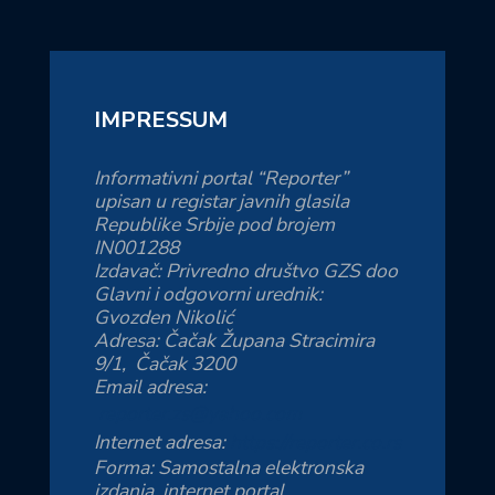
IMPRESSUM
Informativni portal “Reporter”
upisan u registar javnih glasila
Republike Srbije pod brojem
IN001288
Izdavač: Privredno društvo GZS doo
Glavni i odgovorni urednik:
Gvozden Nikolić
Adresa: Čačak Župana Stracimira
9/1, Čačak 3200
Email adresa:
reporter.zs@yahoo.com
Internet adresa:
https://reporter.co.rs
Forma: Samostalna elektronska
izdanja, internet portal