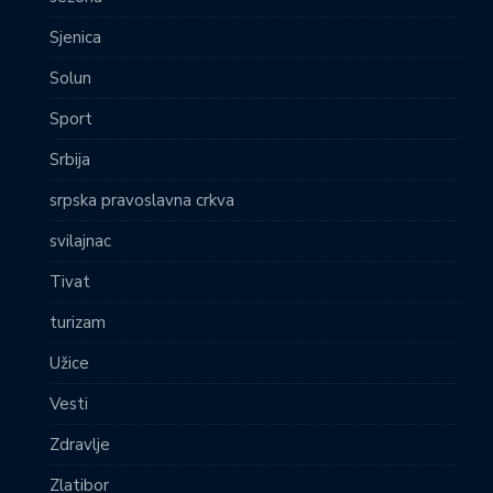
Sjenica
Solun
Sport
Srbija
srpska pravoslavna crkva
svilajnac
Tivat
turizam
Užice
Vesti
Zdravlje
Zlatibor