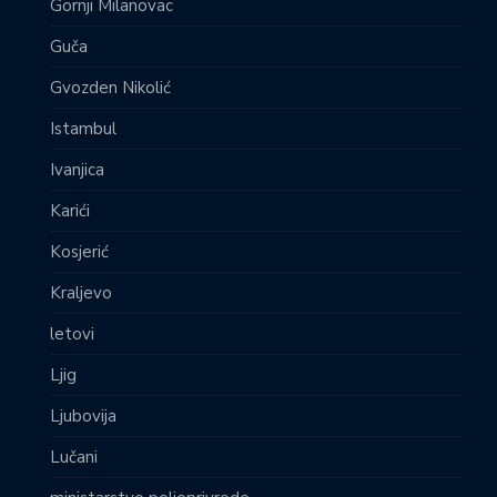
Gornji Milanovac
Guča
Gvozden Nikolić
Istambul
Ivanjica
Karići
Kosjerić
Kraljevo
letovi
Ljig
Ljubovija
Lučani