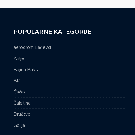
POPULARNE KATEGORIJE
aerodrom Lađevci
Arilje
Bajina Bašta
BK
Čačak
Čajetina
Društvo
Golija