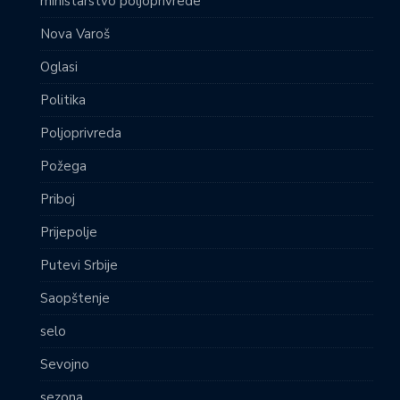
ministarstvo poljoprivrede
Nova Varoš
Oglasi
Politika
Poljoprivreda
Požega
Priboj
Prijepolje
Putevi Srbije
Saopštenje
selo
Sevojno
sezona