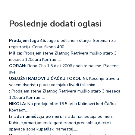
Poslednje dodati oglasi
Prodajem Juga 45:
Jugo u odlicnom stanju. Spreman za
registraciju. Cena: fiksno 400…
Milica:
Prodajem štene Zlatnog Retrivera muško staro 3
meseca 120eura Koнтакт…
GORAN:
Reno Clio 1.5 d.c.i 2006 godiste na ime. Placene
sve…
USLUŽNI RADOVI U ČAČKU I OKOLINI:
Kosenje trave u
vasem dvoristu placu vocnjaku livadi i slicnim…
:
Prodajem štene Zlatnog Retrivera muško staro 3 meseca
120eura Koнтакт…
NIKOLA:
Na prodaju plac 16.5 ari u Kulinovci kod Čačka
Koнтакт…
Izrada nameštaja po meri:
Izrada namestaja po meri,
Kuhinje,ormari,americki garderoberi,predsoblja,decije i
spavace sobe,kupatilski namestaj...…