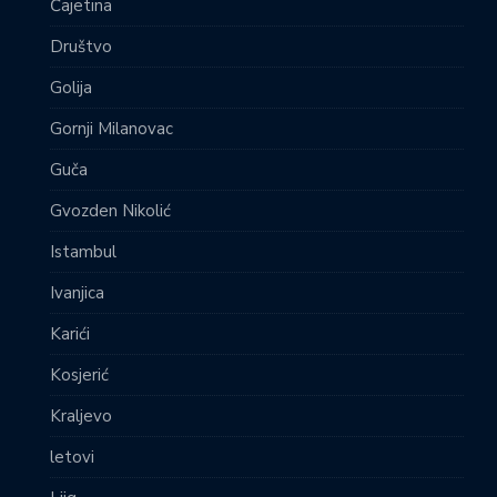
Čajetina
Društvo
Golija
Gornji Milanovac
Guča
Gvozden Nikolić
Istambul
Ivanjica
Karići
Kosjerić
Kraljevo
letovi