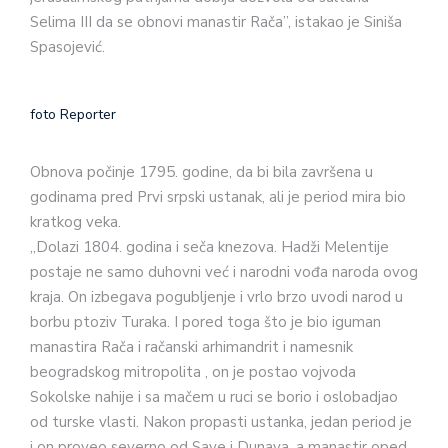
Selima III da se obnovi manastir Rača”, istakao je Siniša
Spasojević.
foto Reporter
Obnova počinje 1795. godine, da bi bila završena u
godinama pred Prvi srpski ustanak, ali je period mira bio
kratkog veka.
„Dolazi 1804. godina i seča knezova. Hadži Melentije
postaje ne samo duhovni već i narodni vođa naroda ovog
kraja. On izbegava pogubljenje i vrlo brzo uvodi narod u
borbu ptoziv Turaka. I pored toga što je bio iguman
manastira Rača i račanski arhimandrit i namesnik
beogradskog mitropolita , on je postao vojvoda
Sokolske nahije i sa mačem u ruci se borio i oslobadjao
od turske vlasti. Nakon propasti ustanka, jedan period je
i on proveo severno od Save i Dunava, a manastir oped