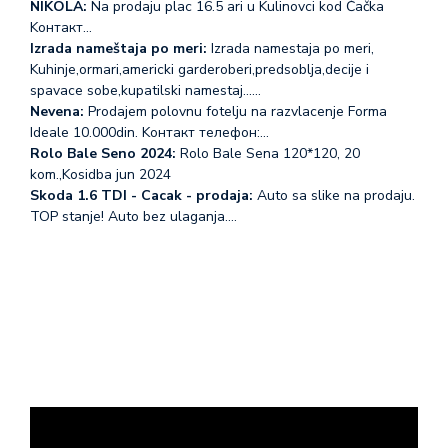
NIKOLA:
Na prodaju plac 16.5 ari u Kulinovci kod Čačka
Koнтакт…
Izrada nameštaja po meri:
Izrada namestaja po meri,
Kuhinje,ormari,americki garderoberi,predsoblja,decije i
spavace sobe,kupatilski namestaj...…
Nevena:
Prodajem polovnu fotelju na razvlacenje Forma
Ideale 10.000din. Koнтакт телефон:…
Rolo Bale Seno 2024:
Rolo Bale Sena 120*120, 20
kom.,Kosidba jun 2024
Skoda 1.6 TDI - Cacak - prodaja:
Auto sa slike na prodaju.
TOP stanje! Auto bez ulaganja.…