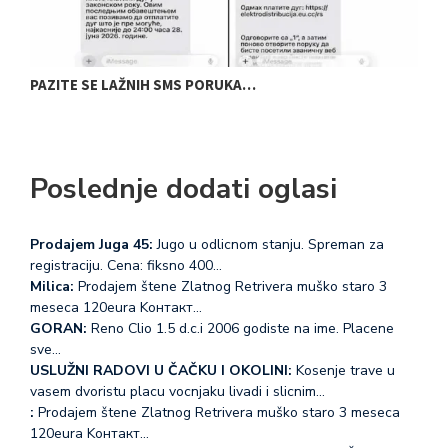
PREDAT NOVI ZAHTEV ZA UPOTREBNU…
D
Poslednje dodati oglasi
Prodajem Juga 45:
Jugo u odlicnom stanju. Spreman za
registraciju. Cena: fiksno 400…
Milica:
Prodajem štene Zlatnog Retrivera muško staro 3
meseca 120eura Koнтакт…
GORAN:
Reno Clio 1.5 d.c.i 2006 godiste na ime. Placene
sve…
USLUŽNI RADOVI U ČAČKU I OKOLINI:
Kosenje trave u
vasem dvoristu placu vocnjaku livadi i slicnim…
:
Prodajem štene Zlatnog Retrivera muško staro 3 meseca
120eura Koнтакт…