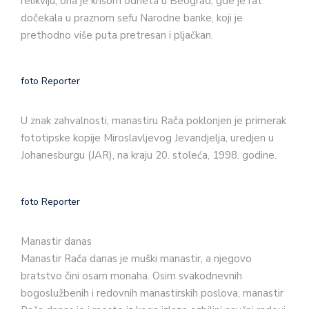
relikviju, ona je krišom odneta u Beograd, gde je rat
dočekala u praznom sefu Narodne banke, koji je
prethodno više puta pretresan i pljačkan.
foto Reporter
U znak zahvalnosti, manastiru Rača poklonjen je primerak
fototipske kopije Miroslavljevog Jevandjelja, uredjen u
Johanesburgu (JAR), na kraju 20. stoleća, 1998. godine.
foto Reporter
Manastir danas
Manastir Rača danas je muški manastir, a njegovo
bratstvo čini osam monaha. Osim svakodnevnih
bogoslužbenih i redovnih manastirskih poslova, manastir