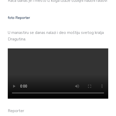
Rača danas je i mesto iz koga izlaze ozbiljni naučni radovi
foto Reporter
U manastiru se danas nalazi i deo moštiju svetog kralja
Dragutina.
Reporter