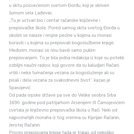
u skitu posvećenom svetom Đorđu, koji je skriven
šumom sela Lađevac.
„Tu je ustvari bio i centar račanske književne i
prepisivačke škole. Pored samog skita svetog Đorđa u
okolini se nalaze i nrojne pećine u kojima su monasi
boravili i u kojima su prepisivali bogoslužbene knjige.
Međurim, monasi se nisu bavili samo pukim
prepisivanjem. To je bila jedna redakcija iz koje su potekli
ozbiljni naučni radovi, koji govore da su kaludjeri Račani
vršili i neka tumačenja vezana za bogosluženje ali su
pisali i dela vezana za svakodnevni život”, kazao je
Spasojević.
Od pada srpske države pa sve do Velike seobra Srba
1690. godine pod patrijarhom Arsenijem III Čarnojevićem
cvetala je književno prepisivačka škola u Rači. Neki od
najpoznatijih monaha iz tog vremna su Kiprijan Račanin,
Jerotej Račanin.
Proces prepisivanja knjiga tada je trajao od nekoliko