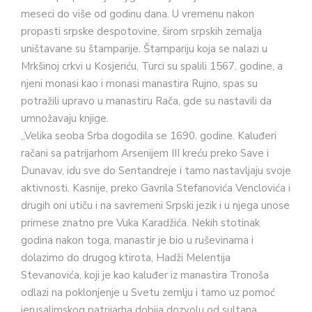
meseci do više od godinu dana. U vremenu nakon
propasti srpske despotovine, širom srpskih zemalja
uništavane su štamparije. Štampariju koja se nalazi u
Mrkšinoj crkvi u Kosjeriću, Turci su spalili 1567. godine, a
njeni monasi kao i monasi manastira Rujno, spas su
potražili upravo u manastiru Rača, gde su nastavili da
umnožavaju knjige.
„Velika seoba Srba dogodila se 1690. godine. Kaluđeri
račani sa patrijarhom Arsenijem III kreću preko Save i
Dunavav, idu sve do Sentandreje i tamo nastavljaju svoje
aktivnosti. Kasnije, preko Gavrila Stefanovića Venclovića i
drugih oni utiču i na savremeni Srpski jezik i u njega unose
primese znatno pre Vuka Karadžića. Nekih stotinak
godina nakon toga, manastir je bio u ruševinama i
dolazimo do drugog ktirota, Hadži Melentija
Stevanovića, koji je kao kaluđer iz manastira Tronoša
odlazi na poklonjenje u Svetu zemlju i tamo uz pomoć
jerusalimskog patrijarha dobija dozvolu od sultana