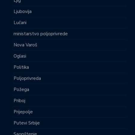
Ljig
Ljubovija
Lučani
ministarstvo poljoprivrede
Nova Varoš
Oglasi
Politika
Poljoprivreda
Požega
Priboj
Prijepolje
Putevi Srbije
Saopštenje