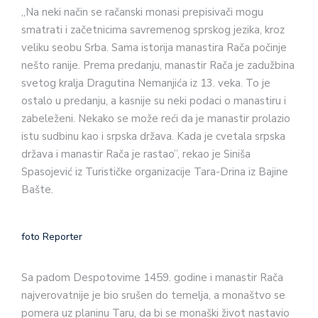
„Na neki način se račanski monasi prepisivači mogu
smatrati i začetnicima savremenog sprskog jezika, kroz
veliku seobu Srba. Sama istorija manastira Rača počinje
nešto ranije. Prema predanju, manastir Rača je zadužbina
svetog kralja Dragutina Nemanjića iz 13. veka. To je
ostalo u predanju, a kasnije su neki podaci o manastiru i
zabeleženi. Nekako se može reći da je manastir prolazio
istu sudbinu kao i srpska država. Kada je cvetala srpska
država i manastir Rača je rastao”, rekao je Siniša
Spasojević iz Turističke organizacije Tara-Drina iz Bajine
Bašte.
foto Reporter
Sa padom Despotovime 1459. godine i manastir Rača
najverovatnije je bio srušen do temelja, a monaštvo se
pomera uz planinu Taru, da bi se monaški život nastavio