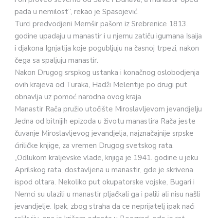
pada u nemilost”, rekao je Spasojević.
Turci predvodjeni Memšir pašom iz Srebrenice 1813.
godine upadaju u manastir i u njemu zatiču igumana Isaija
i djakona Ignjatija koje pogubljuju na časnoj trpezi, nakon
čega sa spaljuju manastir.
Nakon Drugog srspkog ustanka i konačnog oslobodjenja
ovih krajeva od Turaka, Hadži Melentije po drugi put
obnavlja uz pomoć narodna ovog kraja.
Manastir Rača pružio utočište Miroslavljevom jevandjelju
Jedna od bitnijih epizoda u životu manastira Rača jeste
čuvanje Miroslavljevog jevandjelja, najznačajnije srpske
ćiriličke knjige, za vremen Drugog svetskog rata.
„Odlukom kraljevske vlade, knjiga je 1941. godine u jeku
Aprilskog rata, dostavljena u manastir, gde je skrivena
ispod oltara. Nekoliko put okupatorske vojske, Bugari i
Nemci su ulazili u manastir pljačkali ga i palili ali nisu našli
jevandjelje. Ipak, zbog straha da ce neprijatelj ipak naći