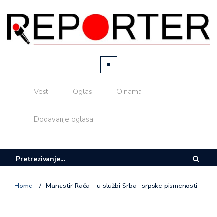
Vesti
Oglasi
O nama
Dodavanje oglasa
Home
/
Manastir Rača – u službi Srba i srpske pismenosti