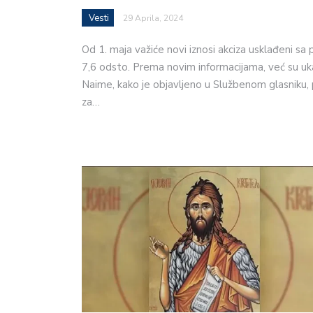
Vesti
29 Aprila, 2024
Od 1. maja važiće novi iznosi akciza usklađeni sa
7,6 odsto. Prema novim informacijama, već su uk
Naime, kako je objavljeno u Službenom glasniku, 
za…