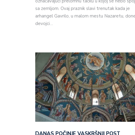
označavajući prelomnu tačku u kojoj se nebo spoj
sa zemljom. Ovaj praznik slavi trenutak kada je
arhangel Gavrilo, u malom mestu Nazaretu, don
devojci…
DANAS POČINJE VASKRŠNJI POST