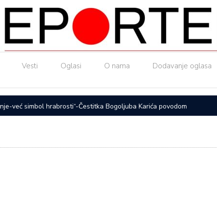
Vesti
Oglasi
O nama
Dodavanje oglasa
nje-već simbol hrabrosti“-Čestitka Bogoljuba Karića povodom
ČAČAK UL
otpadne v