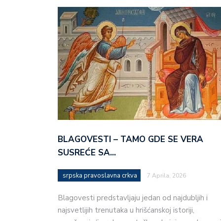
BLAGOVESTI – TAMO GDE SE VERA
SUSREĆE SA…
srpska pravoslavna crkva
7 Aprila, 2026
Blagovesti predstavljaju jedan od najdubljih i
najsvetlijih trenutaka u hrišćanskoj istoriji,