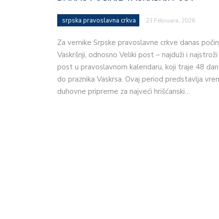
srpska pravoslavna crkva
23 Februara, 2026
Za vernike Srpske pravoslavne crkve danas počin
Vaskršnji, odnosno Veliki post – najduži i najstroži
post u pravoslavnom kalendaru, koji traje 48 dan
do praznika Vaskrsa. Ovaj period predstavlja vr
duhovne pripreme za najveći hrišćanski…