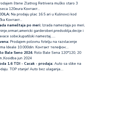
odajem štene Zlatnog Retrivera muško staro 3
seca 120eura Koнтакт…
KOLA:
Na prodaju plac 16.5 ari u Kulinovci kod
čka Koнтакт…
rada nameštaja po meri:
Izrada namestaja po meri,
inje,ormari,americki garderoberi,predsoblja,decije i
avace sobe,kupatilski namestaj...…
vena:
Prodajem polovnu fotelju na razvlacenje
rma Ideale 10.000din. Koнтакт телефон:…
lo Bale Seno 2024:
Rolo Bale Sena 120*120, 20
m.,Kosidba jun 2024
oda 1.6 TDI - Cacak - prodaja:
Auto sa slike na
odaju. TOP stanje! Auto bez ulaganja.…