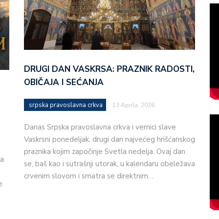
DRUGI DAN VASKRSA: PRAZNIK RADOSTI,
OBIČAJA I SEĆANJA
srpska pravoslavna crkva
13 Aprila, 2026
Danas Srpska pravoslavna crkva i vernici slave
Vaskrsni ponedeljak, drugi dan najvećeg hrišćanskog
praznika kojim započinje Svetla nedelja. Ovaj dan
ja
se, baš kao i sutrašnji utorak, u kalendaru obeležava
crvenim slovom i smatra se direktnim…
e