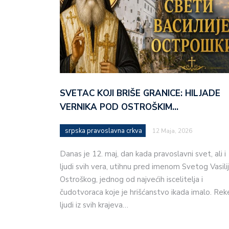
SVETAC KOJI BRIŠE GRANICE: HILJADE
VERNIKA POD OSTROŠKIM…
srpska pravoslavna crkva
12 Maja, 2026
Danas je 12. maj, dan kada pravoslavni svet, ali i
ljudi svih vera, utihnu pred imenom Svetog Vasili
Ostroškog, jednog od najvećih iscelitelja i
čudotvoraca koje je hrišćanstvo ikada imalo. Rek
ljudi iz svih krajeva…