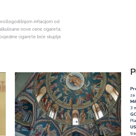
 prošlogodišnjom inflacijom od
alkulisane nove cene cigareta.
pojedine cigarete biće skuplje
P
Pr
za 
Mil
3 
GO
Pl
US
tra