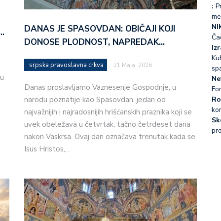
:
Pr
me
NI
DANAS JE SPASOVDAN: OBIČAJI KOJI
…
Ča
DONOSE PLODNOST, NAPREDAK…
Iz
Kuh
srpska pravoslavna crkva
21 Maja, 2026
sp
ju
Ne
Danas proslavljamo Vaznesenje Gospodnje, u
Fo
Ro
narodu poznatije kao Spasovdan, jedan od
ko
najvažnijih i najradosnijih hrišćanskih praznika koji se
Sk
uvek obeležava u četvrtak, tačno četrdeset dana
pr
nakon Vaskrsa. Ovaj dan označava trenutak kada se
Isus Hristos,…