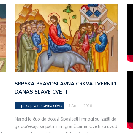
SRPSKA PRAVOSLAVNA CRKVA I VERNICI
DANAS SLAVE CVETI
srpska pravoslavna crkva
5 Aprila, 2026
Narod je čuo da dolazi Spasitelj i mnogi su izašli da
ga dočekaju sa palminim grančicama. Cveti su uvod