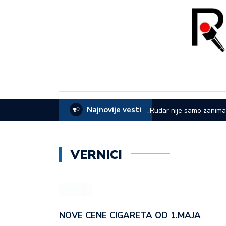
Najnovije vesti
EVOM: Sve je spremno za 65. Sabor u
„Rudar nije samo zanima
dana rudara
VERNICI
NOVE CENE CIGARETA OD 1.MAJA