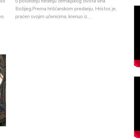
ilo
u poslednju nedelju zemaljskog života sina
Božijeg.Prema hrišćanskom predanju, Hristos je,
eo
praćen svojim učenicima, krenuo iz…