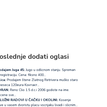
oslednje dodati oglasi
odajem Juga 45:
Jugo u odlicnom stanju. Spreman
registraciju. Cena: fiksno 400…
ica:
Prodajem štene Zlatnog Retrivera muško staro
meseca 120eura Koнтакт…
RAN:
Reno Clio 1.5 d.c.i 2006 godiste na ime.
acene sve…
LUŽNI RADOVI U ČAČKU I OKOLINI:
Kosenje
ve u vasem dvoristu placu vocnjaku livadi i slicnim…