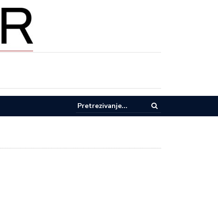
AŽE U EKOLOGIJU: Donja i Gornja Trepča dobijaju moderno postrojenj
ode i novi kolektor