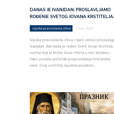
DANAS JE IVANJDAN: PROSLAVLJAMO
ROĐENJE SVETOG JOVANA KRSTITELJA
srpska pravoslavna crkva
7 Jula, 2026
Srpska pravoslavna crkva i njeni vernici proslavlja
Ivanjdan, dan kada je rođen Sveti Jovan Krstitelj,
svetac koji je krstio Isusa Hrista u reci Jordanu i
tako označio početak propovedanja hrišćanske
vere. Ovaj svetitelj zauzima posebno…