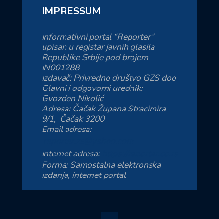
IMPRESSUM
Informativni portal “Reporter”
upisan u registar javnih glasila
Republike Srbije pod brojem
IN001288
Izdavač: Privredno društvo GZS doo
Glavni i odgovorni urednik:
Gvozden Nikolić
Adresa: Čačak Župana Stracimira
9/1, Čačak 3200
Email adresa:
reporter.zs@yahoo.com
Internet adresa:
https://reporter.co.rs
Forma: Samostalna elektronska
izdanja, internet portal