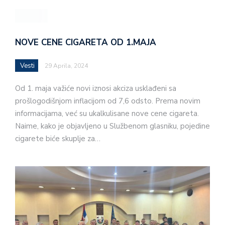
NOVE CENE CIGARETA OD 1.MAJA
Vesti
29 Aprila, 2024
Od 1. maja važiće novi iznosi akciza usklađeni sa
prošlogodišnjom inflacijom od 7,6 odsto. Prema novim
informacijama, već su ukalkulisane nove cene cigareta.
Naime, kako je objavljeno u Službenom glasniku, pojedine
cigarete biće skuplje za…