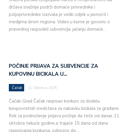
država snažnije podrži domaće privrednike i
poljoprivrednike izazvala je veliki odjek u javnosti i
medijima širom regiona. Video u kome je govorio o
pravednoj raspodeli subvencija, jačanju domaće…
POČINJE PRIJAVA ZA SUBVENCIJE ZA
KUPOVINU BICIKALA U…
Čačak
21 Oktobra, 2025
Čačak-Grad Čačak raspisao konkurs za dodelu
bespovratnih sredstava za nabavku bicikala za građane.
Rok za podnošenje prijava počinje da teče od danas 21.
oktobra tekuće godine,a trajaće 15 dana od dana
raspisivanja konkursa, odnosno do…