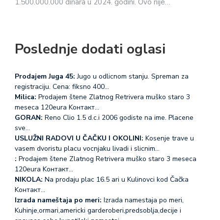
1.500.000.000 dinara u 2024. godini. Ovo nije…
Poslednje dodati oglasi
Prodajem Juga 45:
Jugo u odlicnom stanju. Spreman za
registraciju. Cena: fiksno 400…
Milica:
Prodajem štene Zlatnog Retrivera muško staro 3
meseca 120eura Koнтакт…
GORAN:
Reno Clio 1.5 d.c.i 2006 godiste na ime. Placene
sve…
USLUŽNI RADOVI U ČAČKU I OKOLINI:
Kosenje trave u
vasem dvoristu placu vocnjaku livadi i slicnim…
:
Prodajem štene Zlatnog Retrivera muško staro 3 meseca
120eura Koнтакт…
NIKOLA:
Na prodaju plac 16.5 ari u Kulinovci kod Čačka
Koнтакт…
Izrada nameštaja po meri:
Izrada namestaja po meri,
Kuhinje,ormari,americki garderoberi,predsoblja,decije i