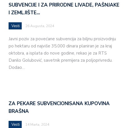
SUBVENCIJE I ZA PRIRODNE LIVADE, PAŠNJAKE
I ZEMLJIŠTE…
Vesti
26 Augusta, 2024
Javni poziv za povećane subvencija za biljnu proizvodnju
po hektaru od najviše 35.000 dinara planiran je za kraj
oktobra, a isplata do nove godine, rekao je za RTS
Danilo Golubović, savetnik premijera za poljoprivredu.
Dodao…
ZA PEKARE SUBVENCIONISANA KUPOVINA
BRAŠNA
Vesti
14 Marta, 2024