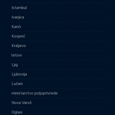
Istambul
Ivanjica
Karići
Kosjerić
Kraljevo
letovi
Ljig
Ljubovija
Lučani
ministarstvo poljoprivrede
Nova Varoš
Oglasi