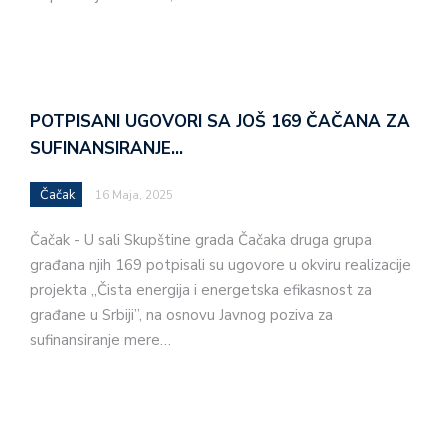
POTPISANI UGOVORI SA JOŠ 169 ČAČANA ZA
SUFINANSIRANJE…
Čačak
16 Maja, 2025
Čačak - U sali Skupštine grada Čačaka druga grupa
građana njih 169 potpisali su ugovore u okviru realizacije
projekta „Čista energija i energetska efikasnost za
građane u Srbiji”, na osnovu Javnog poziva za
sufinansiranje mere…