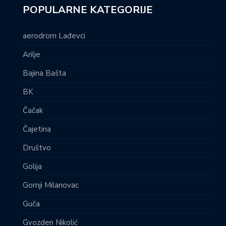
POPULARNE KATEGORIJE
aerodrom Lađevci
Arilje
Bajina Bašta
BK
Čačak
Čajetina
Društvo
Golija
Gornji Milanovac
Guča
Gvozden Nikolić