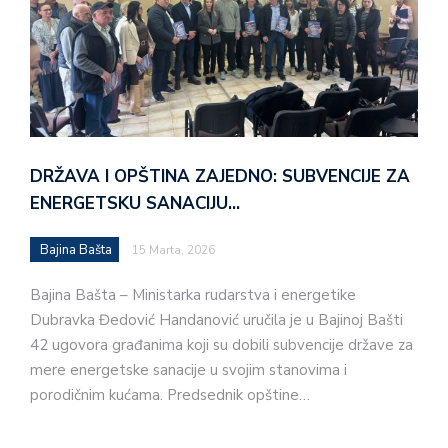
DRŽAVA I OPŠTINA ZAJEDNO: SUBVENCIJE ZA
ENERGETSKU SANACIJU…
Bajina Bašta
15 Marta, 2026
Bajina Bašta – Ministarka rudarstva i energetike
Dubravka Đedović Handanović uručila je u Bajinoj Bašti
42 ugovora građanima koji su dobili subvencije države za
mere energetske sanacije u svojim stanovima i
porodičnim kućama. Predsednik opštine…