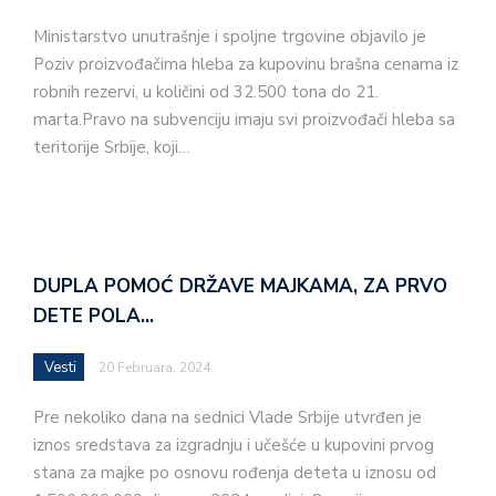
Ministarstvo unutrašnje i spoljne trgovine objavilo je
Poziv proizvođačima hleba za kupovinu brašna cenama iz
robnih rezervi, u količini od 32.500 tona do 21.
marta.Pravo na subvenciju imaju svi proizvođači hleba sa
teritorije Srbije, koji…
DUPLA POMOĆ DRŽAVE MAJKAMA, ZA PRVO
DETE POLA…
Vesti
20 Februara, 2024
Pre nekoliko dana na sednici Vlade Srbije utvrđen je
iznos sredstava za izgradnju i učešće u kupovini prvog
stana za majke po osnovu rođenja deteta u iznosu od