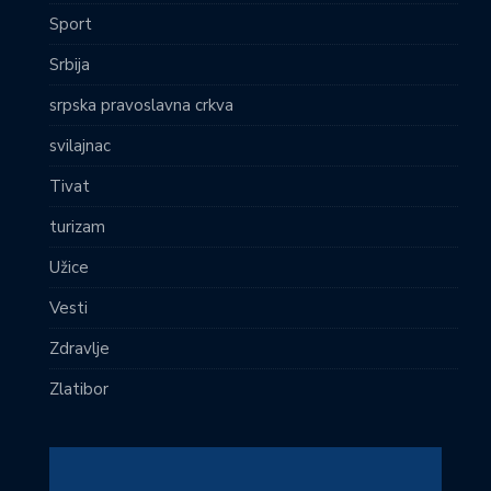
Sport
Srbija
srpska pravoslavna crkva
svilajnac
Tivat
turizam
Užice
Vesti
Zdravlje
Zlatibor