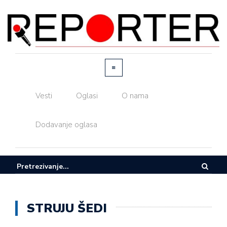
Vesti
Oglasi
O nama
Dodavanje oglasa
STRUJU ŠEDI