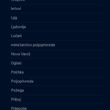
letovi
Ljig
Ljubovija
Lučani
ministarstvo poljoprivrede
Nova Varoš
Oglasi
Politika
Poljoprivreda
Požega
Priboj
Prijepolje