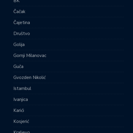
BK
Čačak
Čajetina
Društvo
Golija
Gornji Milanovac
Guča
Gvozden Nikolić
Istambul
Ivanjica
Karići
Kosjerić
Kraljevo