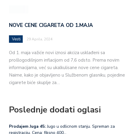
NOVE CENE CIGARETA OD 1.MAJA
Vesti
29 Aprila, 2024
Od 1. maja važiće novi iznosi akciza usklađeni sa
prošlogodišnjom inflacijom od 7,6 odsto. Prema novim
informacijama, već su ukalkulisane nove cene cigareta.
Naime, kako je objavljeno u Službenom glasniku, pojedine
cigarete biće skuplje za…
Poslednje dodati oglasi
Prodajem Juga 45:
Jugo u odlicnom stanju. Spreman za
registraciju. Cena: fiksno 400…