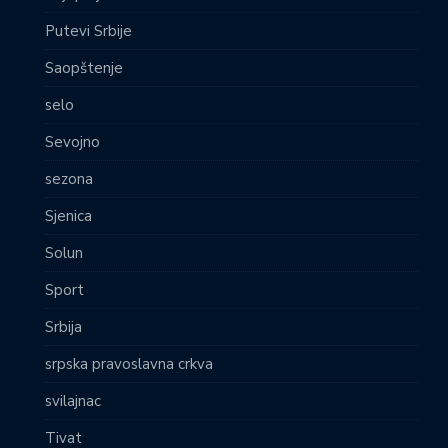
Putevi Srbije
Saopštenje
selo
Sevojno
sezona
Sjenica
Solun
Sport
Srbija
srpska pravoslavna crkva
svilajnac
Tivat