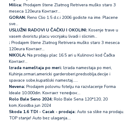
Milica:
Prodajem štene Zlatnog Retrivera muško staro 3
meseca 120eura Koнтакт…
GORAN:
Reno Clio 1.5 d.c.i 2006 godiste na ime. Placene
sve…
USLUŽNI RADOVI U ČAČKU I OKOLINI:
Kosenje trave u
vasem dvoristu placu vocnjaku livadi i slicnim…
:
Prodajem štene Zlatnog Retrivera muško staro 3 meseca
120eura Koнтакт…
NIKOLA:
Na prodaju plac 16.5 ari u Kulinovci kod Čačka
Koнтакт…
Izrada nameštaja po meri:
Izrada namestaja po meri,
Kuhinje,ormari,americki garderoberi,predsoblja,decije i
spavace sobe,kupatilski namestaj...…
Nevena:
Prodajem polovnu fotelju na razvlacenje Forma
Ideale 10.000din. Koнтакт телефон:…
Rolo Bale Seno 2024:
Rolo Bale Sena 120*120, 20
kom.,Kosidba jun 2024
Skoda 1.6 TDI - Cacak - prodaja:
Auto sa slike na prodaju.
TOP stanje! Auto bez ulaganja.…