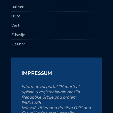
turizam
Užice
Vesti
Zdravlje
Zlatibor
IMPRESSUM
Informativni portal “Reporter”
upisan u registar javnih glasila
Republike Srbije pod brojem
IN001288
Izdavač: Privredno društvo GZS doo
Glavni i odgovorni urednik: