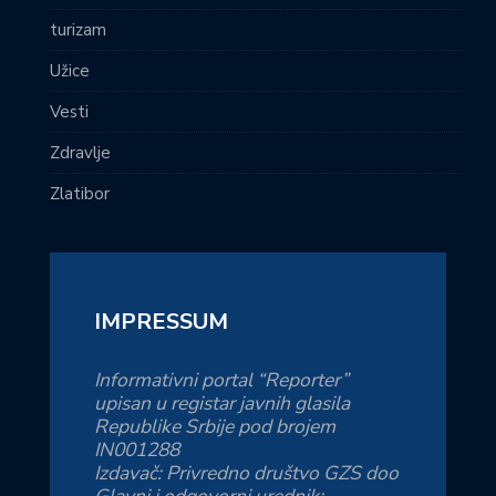
turizam
Užice
Vesti
Zdravlje
Zlatibor
IMPRESSUM
Informativni portal “Reporter”
upisan u registar javnih glasila
Republike Srbije pod brojem
IN001288
Izdavač: Privredno društvo GZS doo
Glavni i odgovorni urednik: