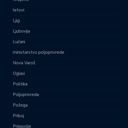
letovi
Ljig
Ljubovija
Lučani
ministarstvo poljoprivrede
Nova Varoš
Oglasi
Politika
Poljoprivreda
Požega
Priboj
Prijepolje