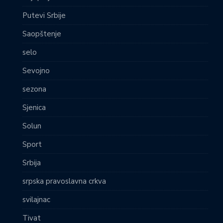
Putevi Srbije
Saopštenje
selo
Sevojno
sezona
Sjenica
Solun
Sport
Srbija
srpska pravoslavna crkva
svilajnac
Tivat