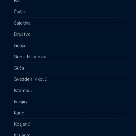
BK
Čačak
Čajetina
Društvo
Golija
Gornji Milanovac
Guča
Gvozden Nikolić
Istambul
Ivanjica
Karići
Kosjerić
Kraljevo