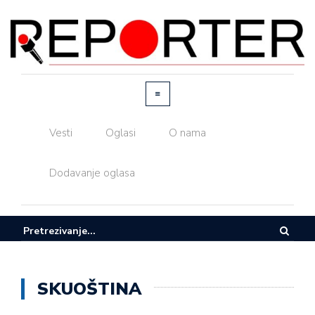
Vesti
Oglasi
O nama
Dodavanje oglasa
SKUOŠTINA