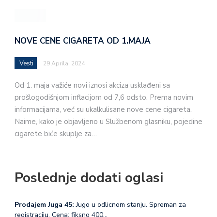
NOVE CENE CIGARETA OD 1.MAJA
Vesti
29 Aprila, 2024
Od 1. maja važiće novi iznosi akciza usklađeni sa
prošlogodišnjom inflacijom od 7,6 odsto. Prema novim
informacijama, već su ukalkulisane nove cene cigareta.
Naime, kako je objavljeno u Službenom glasniku, pojedine
cigarete biće skuplje za…
Poslednje dodati oglasi
Prodajem Juga 45:
Jugo u odlicnom stanju. Spreman za
registraciju. Cena: fiksno 400…