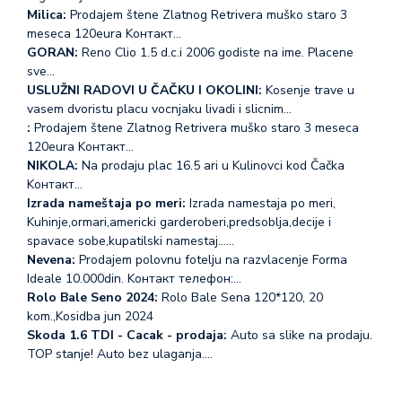
Milica:
Prodajem štene Zlatnog Retrivera muško staro 3
meseca 120eura Koнтакт…
GORAN:
Reno Clio 1.5 d.c.i 2006 godiste na ime. Placene
sve…
USLUŽNI RADOVI U ČAČKU I OKOLINI:
Kosenje trave u
vasem dvoristu placu vocnjaku livadi i slicnim…
:
Prodajem štene Zlatnog Retrivera muško staro 3 meseca
120eura Koнтакт…
NIKOLA:
Na prodaju plac 16.5 ari u Kulinovci kod Čačka
Koнтакт…
Izrada nameštaja po meri:
Izrada namestaja po meri,
Kuhinje,ormari,americki garderoberi,predsoblja,decije i
spavace sobe,kupatilski namestaj...…
Nevena:
Prodajem polovnu fotelju na razvlacenje Forma
Ideale 10.000din. Koнтакт телефон:…
Rolo Bale Seno 2024:
Rolo Bale Sena 120*120, 20
kom.,Kosidba jun 2024
Skoda 1.6 TDI - Cacak - prodaja:
Auto sa slike na prodaju.
TOP stanje! Auto bez ulaganja.…