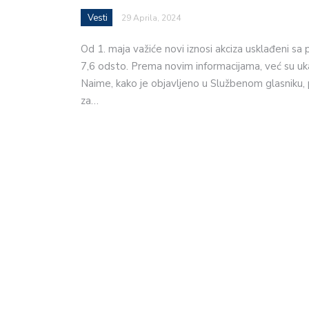
Vesti
29 Aprila, 2024
Od 1. maja važiće novi iznosi akciza usklađeni sa
7,6 odsto. Prema novim informacijama, već su uk
Naime, kako je objavljeno u Službenom glasniku, 
za…