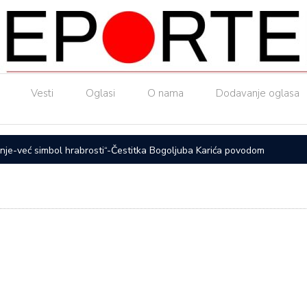
Vesti
Oglasi
O nama
Dodavanje oglasa
nje-već simbol hrabrosti“-Čestitka Bogoljuba Karića povodom
ČAČAK UL
otpadne v