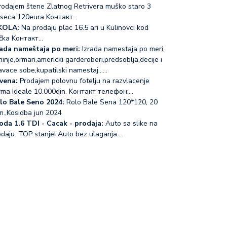
odajem štene Zlatnog Retrivera muško staro 3
seca 120eura Koнтакт…
KOLA:
Na prodaju plac 16.5 ari u Kulinovci kod
čka Koнтакт…
rada nameštaja po meri:
Izrada namestaja po meri,
inje,ormari,americki garderoberi,predsoblja,decije i
avace sobe,kupatilski namestaj...…
vena:
Prodajem polovnu fotelju na razvlacenje
rma Ideale 10.000din. Koнтакт телефон:…
lo Bale Seno 2024:
Rolo Bale Sena 120*120, 20
m.,Kosidba jun 2024
oda 1.6 TDI - Cacak - prodaja:
Auto sa slike na
odaju. TOP stanje! Auto bez ulaganja.…