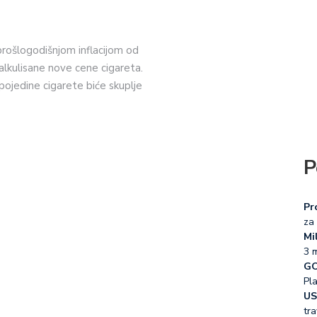
 prošlogodišnjom inflacijom od
alkulisane nove cene cigareta.
pojedine cigarete biće skuplje
P
Pr
za 
Mil
3 
GO
Pl
US
tra