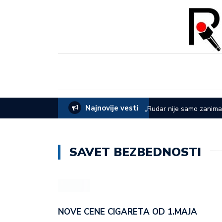
Najnovije vesti
EVOM: Sve je spremno za 65. Sabor u
„Rudar nije samo zanima
dana rudara
SAVET BEZBEDNOSTI
NOVE CENE CIGARETA OD 1.MAJA