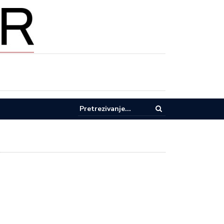
AŽE U EKOLOGIJU: Donja i Gornja Trepča dobijaju moderno postrojenj
ode i novi kolektor