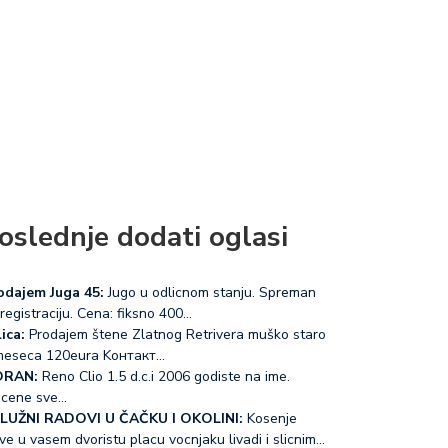
oslednje dodati oglasi
odajem Juga 45:
Jugo u odlicnom stanju. Spreman
registraciju. Cena: fiksno 400…
ica:
Prodajem štene Zlatnog Retrivera muško staro
meseca 120eura Koнтакт…
RAN:
Reno Clio 1.5 d.c.i 2006 godiste na ime.
acene sve…
LUŽNI RADOVI U ČAČKU I OKOLINI:
Kosenje
ve u vasem dvoristu placu vocnjaku livadi i slicnim…