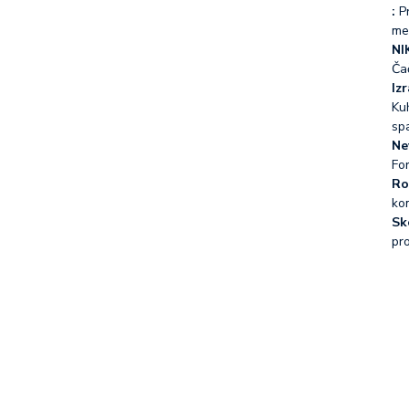
:
Pr
me
NI
Ča
Iz
Kuh
sp
Ne
Fo
Ro
ko
Sk
pr