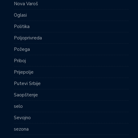
Nova Varoš
Oglasi
Politika
Poljoprivreda
Požega
Priboj
Prijepolje
Putevi Srbije
Saopštenje
selo
Sevojno
sezona