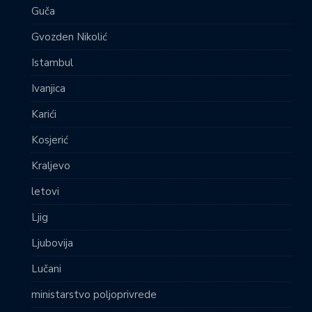
Guča
Gvozden Nikolić
Istambul
Ivanjica
Karići
Kosjerić
Kraljevo
letovi
Ljig
Ljubovija
Lučani
ministarstvo poljoprivrede