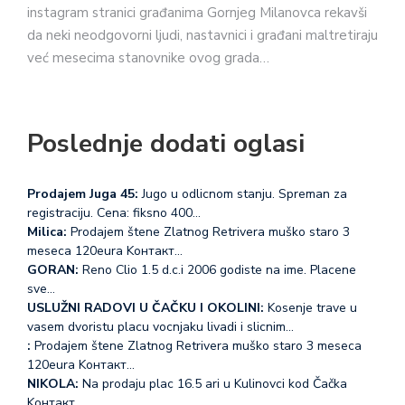
instagram stranici građanima Gornjeg Milanovca rekavši
da neki neodgovorni ljudi, nastavnici i građani maltretiraju
već mesecima stanovnike ovog grada…
Poslednje dodati oglasi
Prodajem Juga 45:
Jugo u odlicnom stanju. Spreman za
registraciju. Cena: fiksno 400…
Milica:
Prodajem štene Zlatnog Retrivera muško staro 3
meseca 120eura Koнтакт…
GORAN:
Reno Clio 1.5 d.c.i 2006 godiste na ime. Placene
sve…
USLUŽNI RADOVI U ČAČKU I OKOLINI:
Kosenje trave u
vasem dvoristu placu vocnjaku livadi i slicnim…
:
Prodajem štene Zlatnog Retrivera muško staro 3 meseca
120eura Koнтакт…
NIKOLA:
Na prodaju plac 16.5 ari u Kulinovci kod Čačka
Koнтакт…