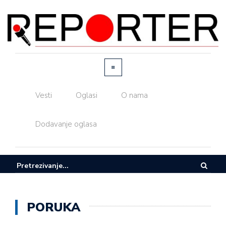
Vesti
Oglasi
O nama
Dodavanje oglasa
PORUKA