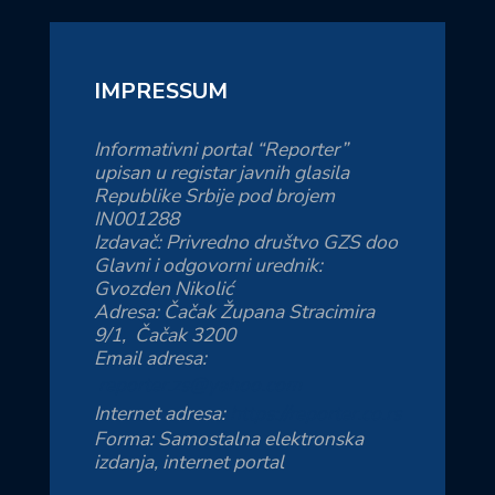
IMPRESSUM
Informativni portal “Reporter”
upisan u registar javnih glasila
Republike Srbije pod brojem
IN001288
Izdavač: Privredno društvo GZS doo
Glavni i odgovorni urednik:
Gvozden Nikolić
Adresa: Čačak Župana Stracimira
9/1, Čačak 3200
Email adresa:
reporter.zs@yahoo.com
Internet adresa:
https://reporter.co.rs
Forma: Samostalna elektronska
izdanja, internet portal