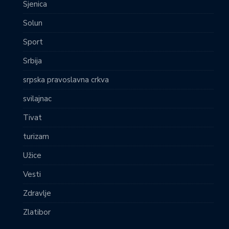
Sjenica
Solun
Sport
Srbija
srpska pravoslavna crkva
svilajnac
Tivat
turizam
Užice
Vesti
Zdravlje
Zlatibor