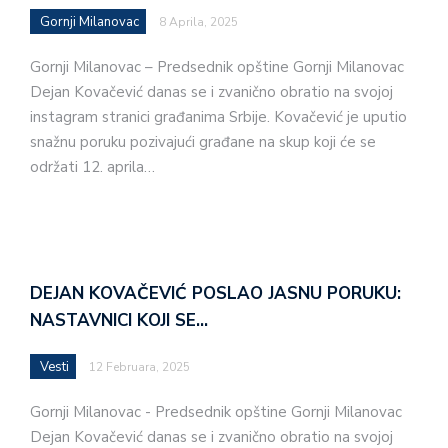
Gornji Milanovac
8 Aprila, 2025
Gornji Milanovac – Predsednik opštine Gornji Milanovac
Dejan Kovačević danas se i zvanično obratio na svojoj
instagram stranici građanima Srbije. Kovačević je uputio
snažnu poruku pozivajući građane na skup koji će se
održati 12. aprila…
DEJAN KOVAČEVIĆ POSLAO JASNU PORUKU:
NASTAVNICI KOJI SE…
Vesti
12 Februara, 2025
Gornji Milanovac - Predsednik opštine Gornji Milanovac
Dejan Kovačević danas se i zvanično obratio na svojoj