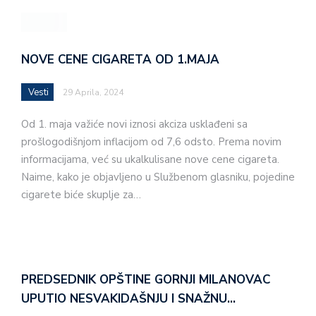
NOVE CENE CIGARETA OD 1.MAJA
Vesti
29 Aprila, 2024
Od 1. maja važiće novi iznosi akciza usklađeni sa
prošlogodišnjom inflacijom od 7,6 odsto. Prema novim
informacijama, već su ukalkulisane nove cene cigareta.
Naime, kako je objavljeno u Službenom glasniku, pojedine
cigarete biće skuplje za…
PREDSEDNIK OPŠTINE GORNJI MILANOVAC
UPUTIO NESVAKIDAŠNJU I SNAŽNU…