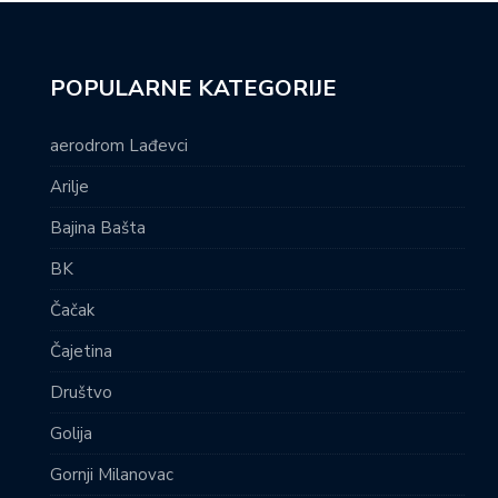
POPULARNE KATEGORIJE
aerodrom Lađevci
Arilje
Bajina Bašta
BK
Čačak
Čajetina
Društvo
Golija
Gornji Milanovac