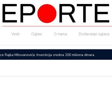
Vesti
Oglasi
O nama
Dodavanje oglasa
ice Rajka Milovanovića: Investicija vredna 200 miliona dinara
Upućen a