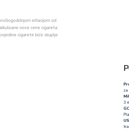
 prošlogodišnjom inflacijom od
alkulisane nove cene cigareta.
pojedine cigarete biće skuplje
P
Pr
za 
Mil
3 
GO
Pl
US
tra