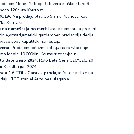
odajem štene Zlatnog Retrivera muško staro 3
seca 120eura Koнтакт…
KOLA:
Na prodaju plac 16.5 ari u Kulinovci kod
čka Koнтакт…
rada nameštaja po meri:
Izrada namestaja po meri,
inje,ormari,americki garderoberi,predsoblja,decije i
avace sobe,kupatilski namestaj...…
vena:
Prodajem polovnu fotelju na razvlacenje
rma Ideale 10.000din. Koнтакт телефон:…
lo Bale Seno 2024:
Rolo Bale Sena 120*120, 20
m.,Kosidba jun 2024
oda 1.6 TDI - Cacak - prodaja:
Auto sa slike na
odaju. TOP stanje! Auto bez ulaganja.…