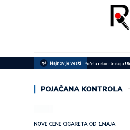
Najnovije vesti
eća opštine Lučani
Počela rekonstrukcija Ul
POJAČANA KONTROLA
NOVE CENE CIGARETA OD 1.MAJA