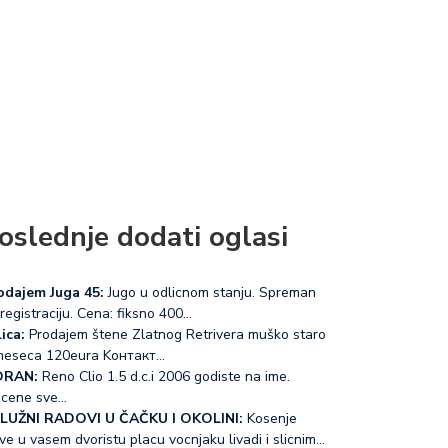
oslednje dodati oglasi
odajem Juga 45:
Jugo u odlicnom stanju. Spreman
registraciju. Cena: fiksno 400…
ica:
Prodajem štene Zlatnog Retrivera muško staro
meseca 120eura Koнтакт…
RAN:
Reno Clio 1.5 d.c.i 2006 godiste na ime.
acene sve…
LUŽNI RADOVI U ČAČKU I OKOLINI:
Kosenje
ve u vasem dvoristu placu vocnjaku livadi i slicnim…