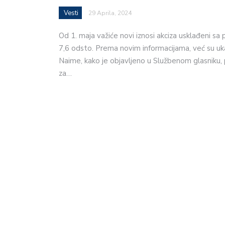
Vesti
29 Aprila, 2024
Od 1. maja važiće novi iznosi akciza usklađeni sa
7,6 odsto. Prema novim informacijama, već su uk
Naime, kako je objavljeno u Službenom glasniku, 
za…