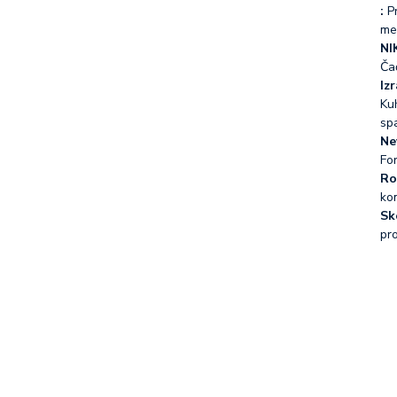
:
Pr
me
NI
Ča
Iz
Kuh
sp
Ne
Fo
Ro
ko
Sk
pr