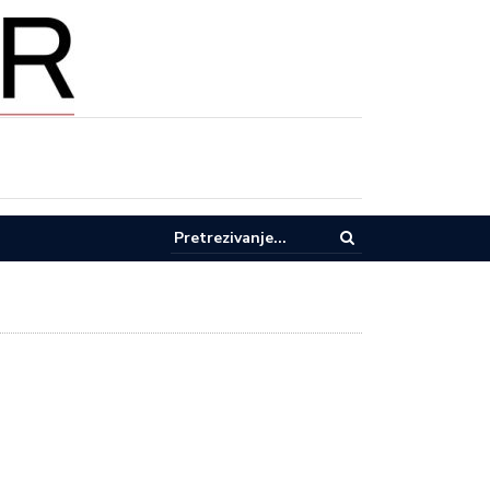
pel za racionalnu potrošnju vode u Lučanima