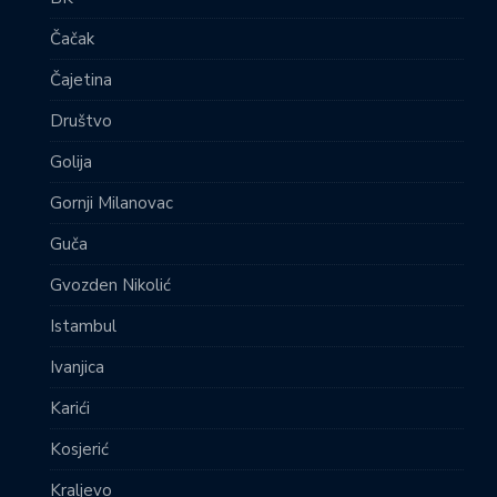
Čačak
Čajetina
Društvo
Golija
Gornji Milanovac
Guča
Gvozden Nikolić
Istambul
Ivanjica
Karići
Kosjerić
Kraljevo