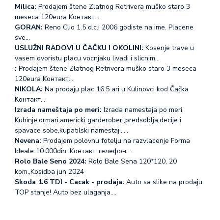
Milica:
Prodajem štene Zlatnog Retrivera muško staro 3
meseca 120eura Koнтакт…
GORAN:
Reno Clio 1.5 d.c.i 2006 godiste na ime. Placene
sve…
USLUŽNI RADOVI U ČAČKU I OKOLINI:
Kosenje trave u
vasem dvoristu placu vocnjaku livadi i slicnim…
:
Prodajem štene Zlatnog Retrivera muško staro 3 meseca
120eura Koнтакт…
NIKOLA:
Na prodaju plac 16.5 ari u Kulinovci kod Čačka
Koнтакт…
Izrada nameštaja po meri:
Izrada namestaja po meri,
Kuhinje,ormari,americki garderoberi,predsoblja,decije i
spavace sobe,kupatilski namestaj...…
Nevena:
Prodajem polovnu fotelju na razvlacenje Forma
Ideale 10.000din. Koнтакт телефон:…
Rolo Bale Seno 2024:
Rolo Bale Sena 120*120, 20
kom.,Kosidba jun 2024
Skoda 1.6 TDI - Cacak - prodaja:
Auto sa slike na prodaju.
TOP stanje! Auto bez ulaganja.…