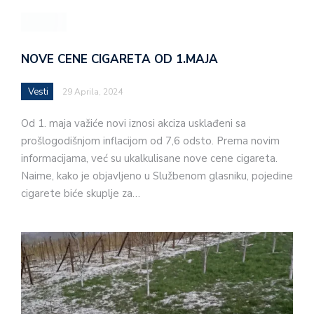
NOVE CENE CIGARETA OD 1.MAJA
Vesti
29 Aprila, 2024
Od 1. maja važiće novi iznosi akciza usklađeni sa
prošlogodišnjom inflacijom od 7,6 odsto. Prema novim
informacijama, već su ukalkulisane nove cene cigareta.
Naime, kako je objavljeno u Službenom glasniku, pojedine
cigarete biće skuplje za…