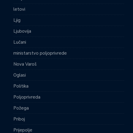
letovi
Ljig
Ljubovija
Lučani
ministarstvo poljoprivrede
Nova Varoš
Oglasi
Politika
Poljoprivreda
Požega
Priboj
Prijepolje