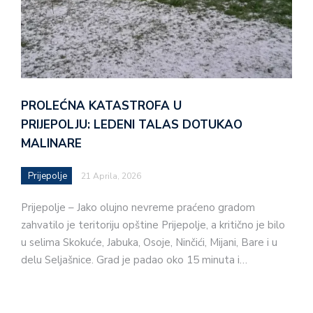
PROLEĆNA KATASTROFA U
PRIJEPOLJU: LEDENI TALAS DOTUKAO
MALINARE
Prijepolje
21 Aprila, 2026
Prijepolje – Jako olujno nevreme praćeno gradom
zahvatilo je teritoriju opštine Prijepolje, a kritično je bilo
u selima Skokuće, Jabuka, Osoje, Ninčići, Mijani, Bare i u
delu Seljašnice. Grad je padao oko 15 minuta i…