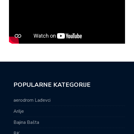
POPULARNE KATEGORIJE
aerodrom Lađevci
Arilje
Bajina Bašta
BK