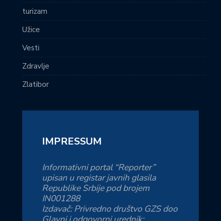
turizam
Užice
Vesti
Zdravlje
Zlatibor
IMPRESSUM
Informativni portal “Reporter”
upisan u registar javnih glasila
Republike Srbije pod brojem
IN001288
Izdavač: Privredno društvo GZS doo
Glavni i odgovorni urednik: