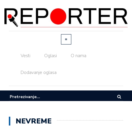
Vesti
Oglasi
O nama
Dodavanje oglasa
NEVREME