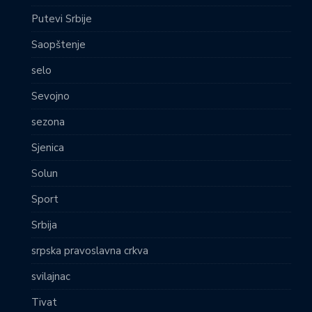
Putevi Srbije
Saopštenje
selo
Sevojno
sezona
Sjenica
Solun
Sport
Srbija
srpska pravoslavna crkva
svilajnac
Tivat