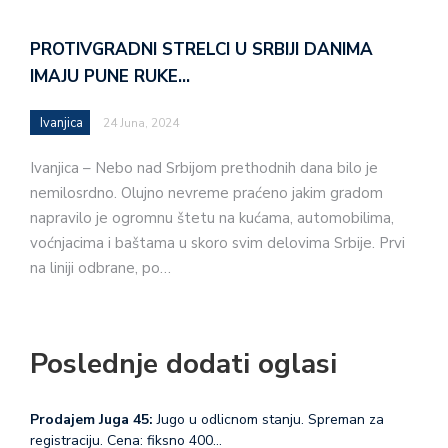
PROTIVGRADNI STRELCI U SRBIJI DANIMA
IMAJU PUNE RUKE…
Ivanjica
24 Juna, 2024
Ivanjica – Nebo nad Srbijom prethodnih dana bilo je
nemilosrdno. Olujno nevreme praćeno jakim gradom
napravilo je ogromnu štetu na kućama, automobilima,
voćnjacima i baštama u skoro svim delovima Srbije. Prvi
na liniji odbrane, po…
Poslednje dodati oglasi
Prodajem Juga 45:
Jugo u odlicnom stanju. Spreman za
registraciju. Cena: fiksno 400…