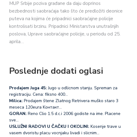
MUP Srbije poziva građane da daju doprinos
bezbednosti saobraćaja tako što će predložiti deonice
puteva na kojima će pripadnici saobraćajne policije
kontrolisati brzinu. Pripadnici Ministarstva unutrašnjih
poslova, Uprave saobraćajne policije, u periodu od 25.
aprila…
Poslednje dodati oglasi
Prodajem Juga 45:
Jugo u odlicnom stanju. Spreman za
registraciju. Cena: fiksno 400…
Milica:
Prodajem štene Zlatnog Retrivera muško staro 3
meseca 120eura Koнтакт…
GORAN:
Reno Clio 1.5 d.c.i 2006 godiste na ime. Placene
sve…
USLUŽNI RADOVI U ČAČKU I OKOLINI:
Kosenje trave u
vasem dvoristu placu vocnjaku livadi i slicnim…