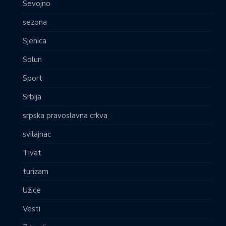
Sevojno
sezona
Sjenica
Solun
Sport
Srbija
srpska pravoslavna crkva
svilajnac
Tivat
turizam
Užice
Vesti