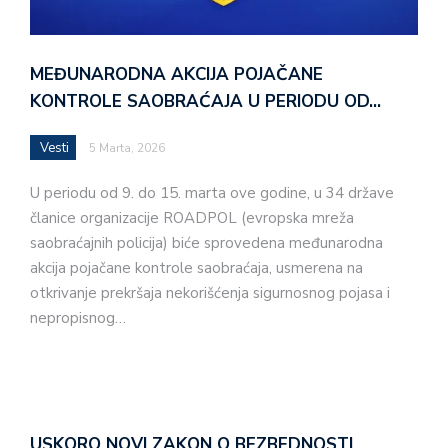
MEĐUNARODNA AKCIJA POJAČANE
KONTROLE SAOBRAĆAJA U PERIODU OD…
Vesti
5 Marta, 2026
U periodu od 9. do 15. marta ove godine, u 34 države
članice organizacije ROADPOL (evropska mreža
saobraćajnih policija) biće sprovedena međunarodna
akcija pojačane kontrole saobraćaja, usmerena na
otkrivanje prekršaja nekorišćenja sigurnosnog pojasa i
nepropisnog…
USKORO NOVI ZAKON O BEZBEDNOSTI