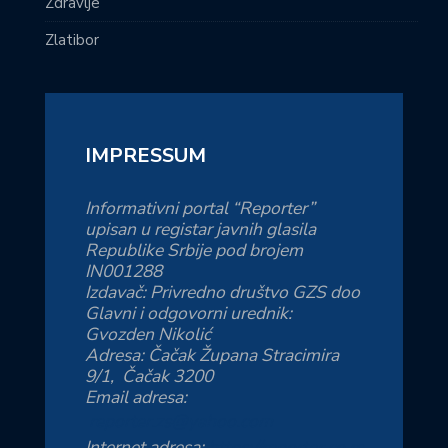
Zdravlje
Zlatibor
IMPRESSUM
Informativni portal “Reporter”
upisan u registar javnih glasila
Republike Srbije pod brojem
IN001288
Izdavač: Privredno društvo GZS doo
Glavni i odgovorni urednik:
Gvozden Nikolić
Adresa: Čačak Župana Stracimira
9/1, Čačak 3200
Email adresa:
reporter.zs@yahoo.com
Internet adresa:
https://reporter.co.rs