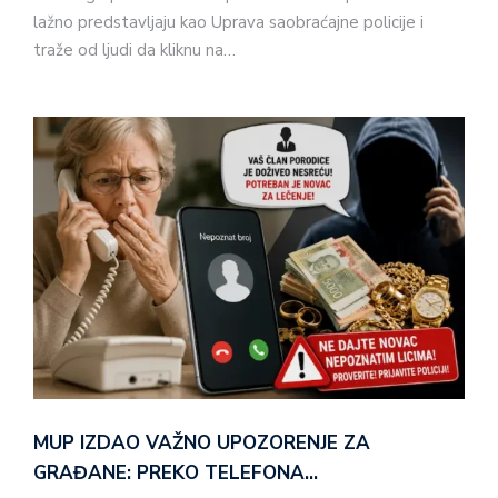
lažno predstavljaju kao Uprava saobraćajne policije i
traže od ljudi da kliknu na…
MUP IZDAO VAŽNO UPOZORENJE ZA
GRAĐANE: PREKO TELEFONA…