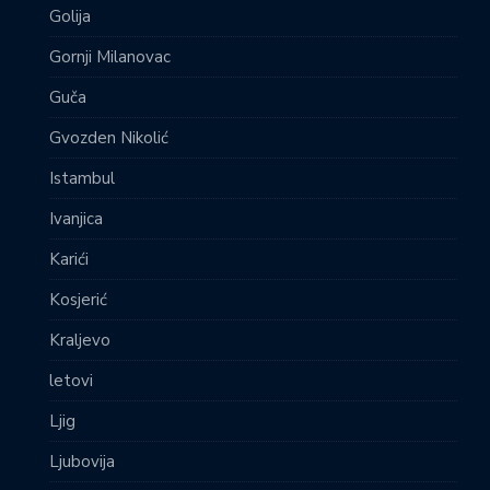
Golija
Gornji Milanovac
Guča
Gvozden Nikolić
Istambul
Ivanjica
Karići
Kosjerić
Kraljevo
letovi
Ljig
Ljubovija