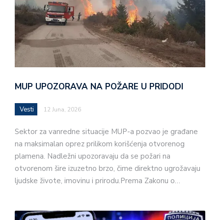
MUP UPOZORAVA NA POŽARE U PRIDODI
Vesti
12 Juna, 2026
Sektor za vanredne situacije MUP-a pozvao je građane
na maksimalan oprez prilikom korišćenja otvorenog
plamena. Nadležni upozoravaju da se požari na
otvorenom šire izuzetno brzo, čime direktno ugrožavaju
ljudske živote, imovinu i prirodu.Prema Zakonu o…