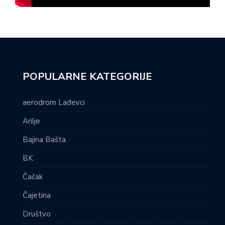
POPULARNE KATEGORIJE
aerodrom Lađevci
Arilje
Bajina Bašta
BK
Čačak
Čajetina
Društvo