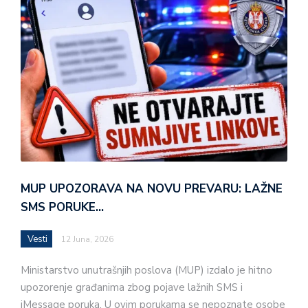
MUP UPOZORAVA NA NOVU PREVARU: LAŽNE
SMS PORUKE…
Vesti
12 Juna, 2026
Ministarstvo unutrašnjih poslova (MUP) izdalo je hitno
upozorenje građanima zbog pojave lažnih SMS i
iMessage poruka. U ovim porukama se nepoznate osobe