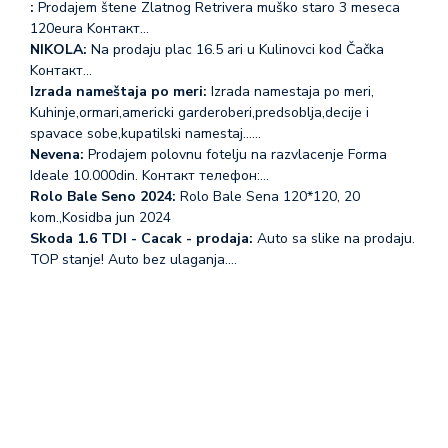
:
Prodajem štene Zlatnog Retrivera muško staro 3 meseca
120eura Koнтакт…
NIKOLA:
Na prodaju plac 16.5 ari u Kulinovci kod Čačka
Koнтакт…
Izrada nameštaja po meri:
Izrada namestaja po meri,
Kuhinje,ormari,americki garderoberi,predsoblja,decije i
spavace sobe,kupatilski namestaj...…
Nevena:
Prodajem polovnu fotelju na razvlacenje Forma
Ideale 10.000din. Koнтакт телефон:…
Rolo Bale Seno 2024:
Rolo Bale Sena 120*120, 20
kom.,Kosidba jun 2024
Skoda 1.6 TDI - Cacak - prodaja:
Auto sa slike na prodaju.
TOP stanje! Auto bez ulaganja.…