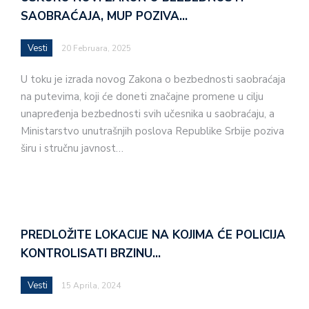
SAOBRAĆAJA, MUP POZIVA…
Vesti
20 Februara, 2025
U toku je izrada novog Zakona o bezbednosti saobraćaja
na putevima, koji će doneti značajne promene u cilju
unapređenja bezbednosti svih učesnika u saobraćaju, a
Ministarstvo unutrašnjih poslova Republike Srbije poziva
širu i stručnu javnost…
PREDLOŽITE LOKACIJE NA KOJIMA ĆE POLICIJA
KONTROLISATI BRZINU…
Vesti
15 Aprila, 2024