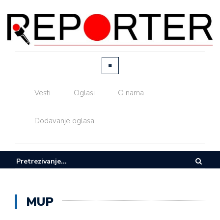
Vesti
Oglasi
O nama
Dodavanje oglasa
MUP