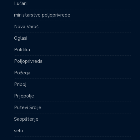
Lučani
ministarstvo poljoprivrede
Nova Varoš
Oglasi
Politika
Poljoprivreda
Požega
Priboj
Prijepolje
Putevi Srbije
Saopštenje
selo