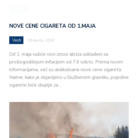
NOVE CENE CIGARETA OD 1.MAJA
Vesti
29 Aprila, 2024
Od 1. maja važiće novi iznosi akciza usklađeni sa
prošlogodišnjom inflacijom od 7,6 odsto. Prema novim
informacijama, već su ukalkulisane nove cene cigareta.
Naime, kako je objavljeno u Službenom glasniku, pojedine
cigarete biće skuplje za…