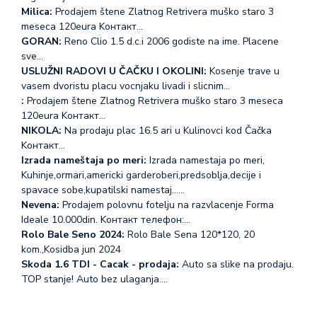
Milica:
Prodajem štene Zlatnog Retrivera muško staro 3
meseca 120eura Koнтакт…
GORAN:
Reno Clio 1.5 d.c.i 2006 godiste na ime. Placene
sve…
USLUŽNI RADOVI U ČAČKU I OKOLINI:
Kosenje trave u
vasem dvoristu placu vocnjaku livadi i slicnim…
:
Prodajem štene Zlatnog Retrivera muško staro 3 meseca
120eura Koнтакт…
NIKOLA:
Na prodaju plac 16.5 ari u Kulinovci kod Čačka
Koнтакт…
Izrada nameštaja po meri:
Izrada namestaja po meri,
Kuhinje,ormari,americki garderoberi,predsoblja,decije i
spavace sobe,kupatilski namestaj...…
Nevena:
Prodajem polovnu fotelju na razvlacenje Forma
Ideale 10.000din. Koнтакт телефон:…
Rolo Bale Seno 2024:
Rolo Bale Sena 120*120, 20
kom.,Kosidba jun 2024
Skoda 1.6 TDI - Cacak - prodaja:
Auto sa slike na prodaju.
TOP stanje! Auto bez ulaganja.…