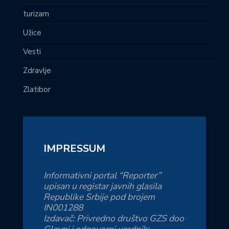
turizam
Užice
Vesti
Zdravlje
Zlatibor
IMPRESSUM
Informativni portal “Reporter”
upisan u registar javnih glasila
Republike Srbije pod brojem
IN001288
Izdavač: Privredno društvo GZS doo
Glavni i odgovorni urednik: