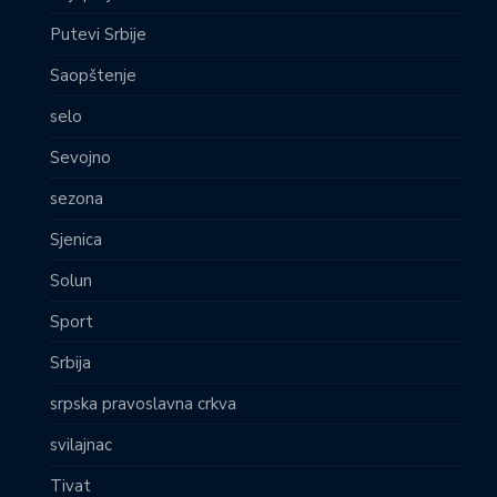
Putevi Srbije
Saopštenje
selo
Sevojno
sezona
Sjenica
Solun
Sport
Srbija
srpska pravoslavna crkva
svilajnac
Tivat