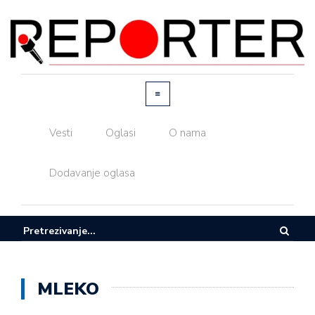
Vesti
Oglasi
O nama
Dodavanje oglasa
MLEKO