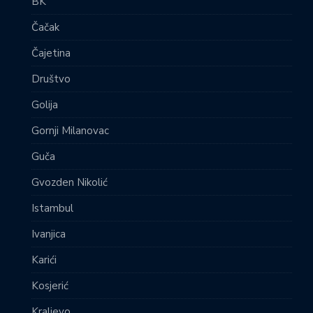
BK
Čačak
Čajetina
Društvo
Golija
Gornji Milanovac
Guča
Gvozden Nikolić
Istambul
Ivanjica
Karići
Kosjerić
Kraljevo