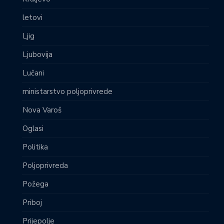
letovi
Ljig
Ljubovija
Lučani
ministarstvo poljoprivrede
Nova Varoš
Oglasi
Politika
Poljoprivreda
Požega
Priboj
Prijepolje