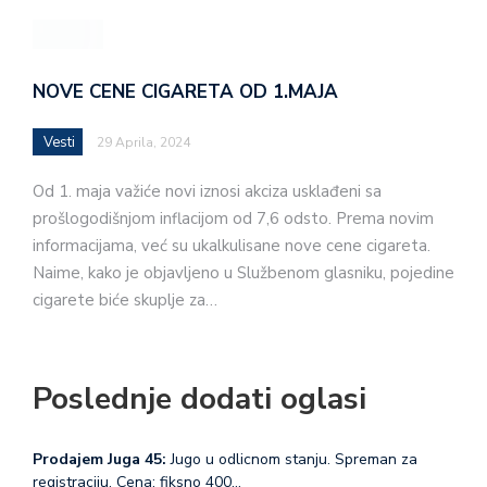
NOVE CENE CIGARETA OD 1.MAJA
Vesti
29 Aprila, 2024
Od 1. maja važiće novi iznosi akciza usklađeni sa
prošlogodišnjom inflacijom od 7,6 odsto. Prema novim
informacijama, već su ukalkulisane nove cene cigareta.
Naime, kako je objavljeno u Službenom glasniku, pojedine
cigarete biće skuplje za…
Poslednje dodati oglasi
Prodajem Juga 45:
Jugo u odlicnom stanju. Spreman za
registraciju. Cena: fiksno 400…