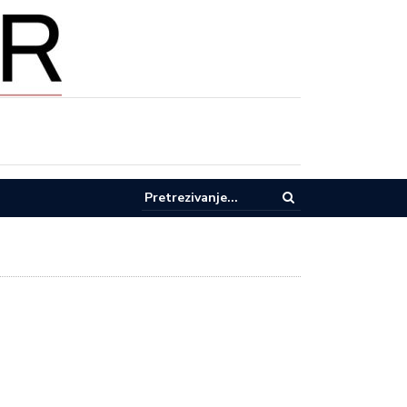
AŽE U EKOLOGIJU: Donja i Gornja Trepča dobijaju moderno postrojenj
ode i novi kolektor