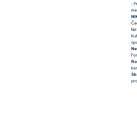
:
Pr
me
NI
Ča
Iz
Kuh
sp
Ne
Fo
Ro
ko
Sk
pr