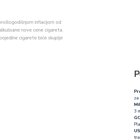
 prošlogodišnjom inflacijom od
alkulisane nove cene cigareta.
pojedine cigarete biće skuplje
P
Pr
za 
Mil
3 
GO
Pl
US
tra