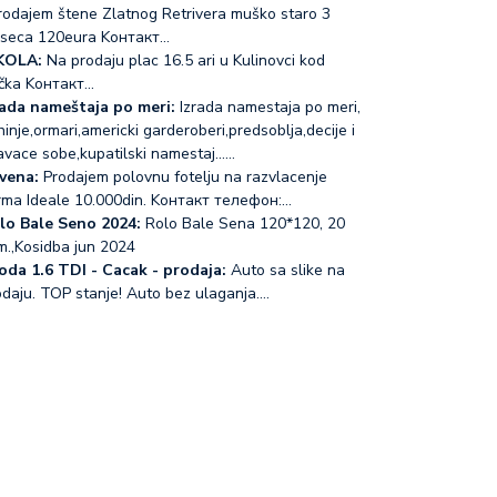
odajem štene Zlatnog Retrivera muško staro 3
seca 120eura Koнтакт…
KOLA:
Na prodaju plac 16.5 ari u Kulinovci kod
čka Koнтакт…
rada nameštaja po meri:
Izrada namestaja po meri,
inje,ormari,americki garderoberi,predsoblja,decije i
avace sobe,kupatilski namestaj...…
vena:
Prodajem polovnu fotelju na razvlacenje
rma Ideale 10.000din. Koнтакт телефон:…
lo Bale Seno 2024:
Rolo Bale Sena 120*120, 20
m.,Kosidba jun 2024
oda 1.6 TDI - Cacak - prodaja:
Auto sa slike na
odaju. TOP stanje! Auto bez ulaganja.…