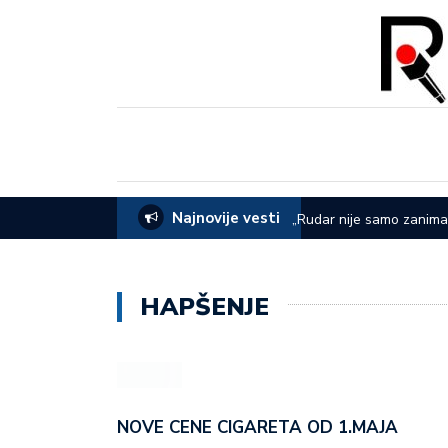
Najnovije vesti
EVOM: Sve je spremno za 65. Sabor u
„Rudar nije samo zanima
dana rudara
HAPŠENJE
NOVE CENE CIGARETA OD 1.MAJA