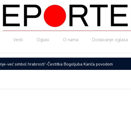
Vesti
Oglasi
O nama
Dodavanje oglasa
nje-već simbol hrabrosti“-Čestitka Bogoljuba Karića povodom
ČAČAK UL
otpadne v