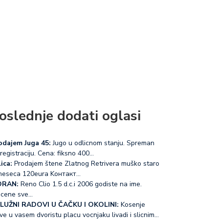
oslednje dodati oglasi
odajem Juga 45:
Jugo u odlicnom stanju. Spreman
registraciju. Cena: fiksno 400…
ica:
Prodajem štene Zlatnog Retrivera muško staro
meseca 120eura Koнтакт…
RAN:
Reno Clio 1.5 d.c.i 2006 godiste na ime.
acene sve…
LUŽNI RADOVI U ČAČKU I OKOLINI:
Kosenje
ve u vasem dvoristu placu vocnjaku livadi i slicnim…