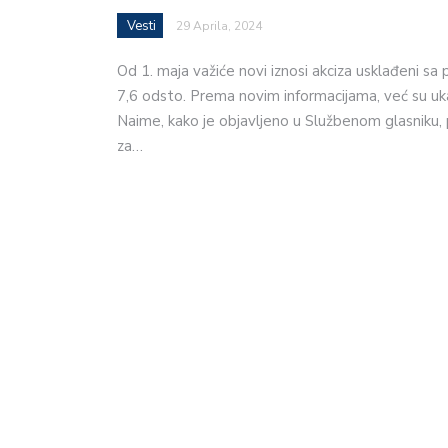
Vesti
29 Aprila, 2024
Od 1. maja važiće novi iznosi akciza usklađeni sa
7,6 odsto. Prema novim informacijama, već su uk
Naime, kako je objavljeno u Službenom glasniku, 
za…