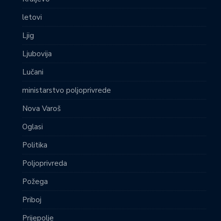
letovi
Ljig
Ljubovija
Lučani
ministarstvo poljoprivrede
Nova Varoš
Oglasi
Politika
Poljoprivreda
Požega
Priboj
Prijepolje