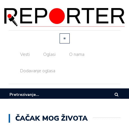
Vesti
Oglasi
O nama
Dodavanje oglasa
ČAČAK MOG ŽIVOTA