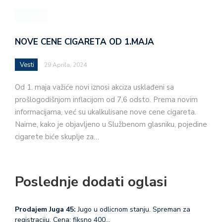
NOVE CENE CIGARETA OD 1.MAJA
Vesti
29 Aprila, 2024
Od 1. maja važiće novi iznosi akciza usklađeni sa
prošlogodišnjom inflacijom od 7,6 odsto. Prema novim
informacijama, već su ukalkulisane nove cene cigareta.
Naime, kako je objavljeno u Službenom glasniku, pojedine
cigarete biće skuplje za…
Poslednje dodati oglasi
Prodajem Juga 45:
Jugo u odlicnom stanju. Spreman za
registraciju. Cena: fiksno 400…