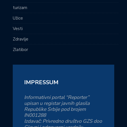
turizam
Užice
Vesti
Zdravlje
Zlatibor
IMPRESSUM
Informativni portal “Reporter”
upisan u registar javnih glasila
Republike Srbije pod brojem
IN001288
Izdavač: Privredno društvo GZS doo
Glavni i odgovorni urednik: