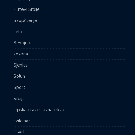
Putevi Srbije
Saopštenje
selo
Sevojno
sezona
Sjenica
Solun
Sport
Srbija
srpska pravoslavna crkva
svilajnac
Tivat