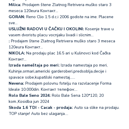
Milica:
Prodajem štene Zlatnog Retrivera muško staro 3
meseca 120eura Koнтакт…
GORAN:
Reno Clio 1.5 d.c.i 2006 godiste na ime. Placene
sve…
USLUŽNI RADOVI U ČAČKU I OKOLINI:
Kosenje trave u
vasem dvoristu placu vocnjaku livadi i slicnim…
:
Prodajem štene Zlatnog Retrivera muško staro 3 meseca
120eura Koнтакт…
NIKOLA:
Na prodaju plac 16.5 ari u Kulinovci kod Čačka
Koнтакт…
Izrada nameštaja po meri:
Izrada namestaja po meri,
Kuhinje,ormari,americki garderoberi,predsoblja,decije i
spavace sobe,kupatilski namestaj...…
Nevena:
Prodajem polovnu fotelju na razvlacenje Forma
Ideale 10.000din. Koнтакт телефон:…
Rolo Bale Seno 2024:
Rolo Bale Sena 120*120, 20
kom.,Kosidba jun 2024
Skoda 1.6 TDI - Cacak - prodaja:
Auto sa slike na prodaju.
TOP stanje! Auto bez ulaganja.…