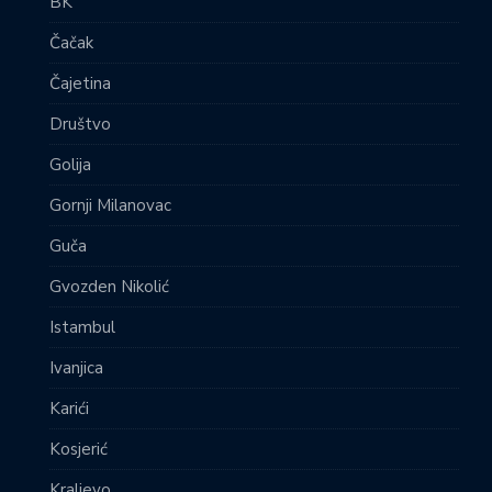
BK
Čačak
Čajetina
Društvo
Golija
Gornji Milanovac
Guča
Gvozden Nikolić
Istambul
Ivanjica
Karići
Kosjerić
Kraljevo