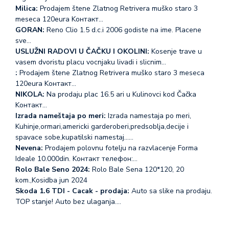
Milica:
Prodajem štene Zlatnog Retrivera muško staro 3
meseca 120eura Koнтакт…
GORAN:
Reno Clio 1.5 d.c.i 2006 godiste na ime. Placene
sve…
USLUŽNI RADOVI U ČAČKU I OKOLINI:
Kosenje trave u
vasem dvoristu placu vocnjaku livadi i slicnim…
:
Prodajem štene Zlatnog Retrivera muško staro 3 meseca
120eura Koнтакт…
NIKOLA:
Na prodaju plac 16.5 ari u Kulinovci kod Čačka
Koнтакт…
Izrada nameštaja po meri:
Izrada namestaja po meri,
Kuhinje,ormari,americki garderoberi,predsoblja,decije i
spavace sobe,kupatilski namestaj...…
Nevena:
Prodajem polovnu fotelju na razvlacenje Forma
Ideale 10.000din. Koнтакт телефон:…
Rolo Bale Seno 2024:
Rolo Bale Sena 120*120, 20
kom.,Kosidba jun 2024
Skoda 1.6 TDI - Cacak - prodaja:
Auto sa slike na prodaju.
TOP stanje! Auto bez ulaganja.…