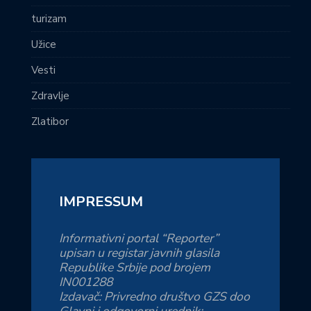
turizam
Užice
Vesti
Zdravlje
Zlatibor
IMPRESSUM
Informativni portal “Reporter”
upisan u registar javnih glasila
Republike Srbije pod brojem
IN001288
Izdavač: Privredno društvo GZS doo
Glavni i odgovorni urednik: