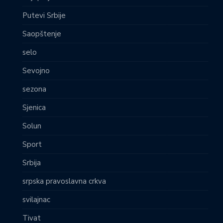
Putevi Srbije
Saopštenje
selo
Sevojno
sezona
Sjenica
Solun
Sport
Srbija
srpska pravoslavna crkva
svilajnac
Tivat