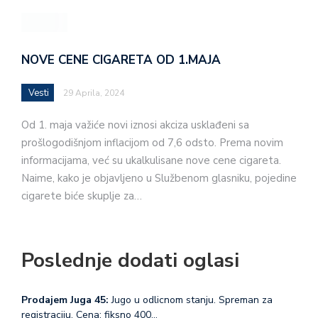
NOVE CENE CIGARETA OD 1.MAJA
Vesti
29 Aprila, 2024
Od 1. maja važiće novi iznosi akciza usklađeni sa
prošlogodišnjom inflacijom od 7,6 odsto. Prema novim
informacijama, već su ukalkulisane nove cene cigareta.
Naime, kako je objavljeno u Službenom glasniku, pojedine
cigarete biće skuplje za…
Poslednje dodati oglasi
Prodajem Juga 45:
Jugo u odlicnom stanju. Spreman za
registraciju. Cena: fiksno 400…