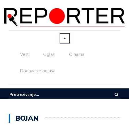
Vesti
Oglasi
O nama
Dodavanje oglasa
BOJAN