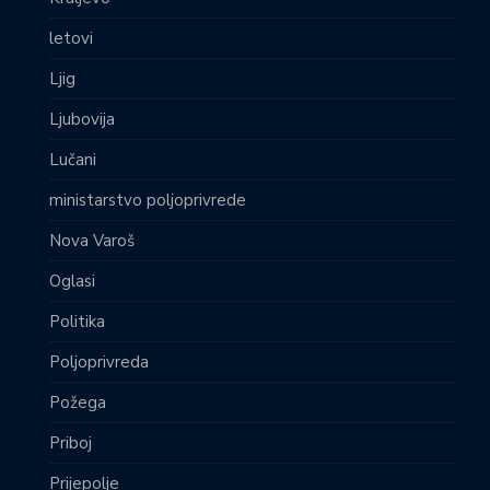
letovi
Ljig
Ljubovija
Lučani
ministarstvo poljoprivrede
Nova Varoš
Oglasi
Politika
Poljoprivreda
Požega
Priboj
Prijepolje