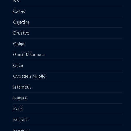
BK
Čačak
Čajetina
Društvo
Golija
Gornji Milanovac
Guča
Gvozden Nikolić
Istambul
Ivanjica
Karići
Kosjerić
Kraljevo