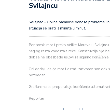
Svilajncu
Svilajnac – Obilne padavine donose probleme i na teritoriji opštine Svilajnac. Povećan je vodostaj reka, a
situacija se prati iz minuta u minut.
Pontonski most preko Velike Morave u Svilajncu
naglog rasta vodostaja reke. Konstrukcija nije be
dok se ne obezbede uslovi za sigurno korišćenje
Oni dodaju da će most ostati zatvoren sve dok 
bezbedan.
Građanima se preporučuje korišćenje alternativn
Reporter