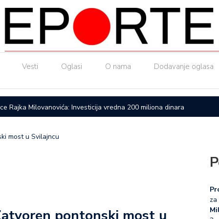
Vesti
Oglasi
O nama
Dodavanje oglasa
ice Rajka Milovanovića: Investicija vredna 200 miliona dinara
Upućen a
ki most u Svilajncu
P
Pr
za 
Mil
Zatvoren pontonski most u