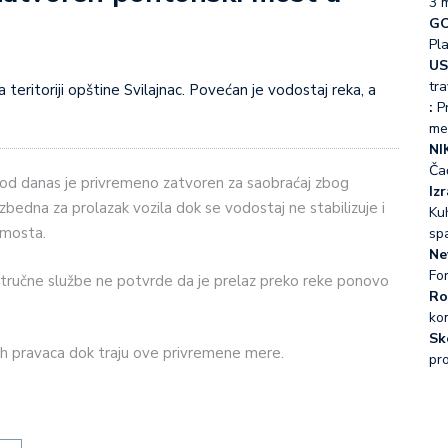
3 
GO
Pl
US
tra
:
Pr
me
NI
Ča
 od danas je privremeno zatvoren za saobraćaj zbog
Iz
zbedna za prolazak vozila dok se vodostaj ne stabilizuje i
Kuh
 mosta.
sp
Ne
Fo
stručne službe ne potvrde da je prelaz preko reke ponovo
Ro
ko
Sk
ih pravaca dok traju ove privremene mere.
pr