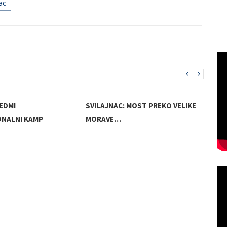
ac
EDMI
SVILAJNAC: MOST PREKO VELIKE
ONALNI KAMP
MORAVE…
NAS
OPŠ