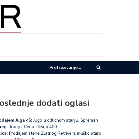
pel za racionalnu potrošnju vode u Lučanima
oslednje dodati oglasi
odajem Juga 45:
Jugo u odlicnom stanju. Spreman
registraciju. Cena: fiksno 400…
ica:
Prodajem štene Zlatnog Retrivera muško staro