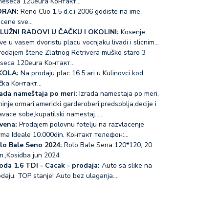
meseca 120eura Koнтакт…
RAN:
Reno Clio 1.5 d.c.i 2006 godiste na ime.
acene sve…
LUŽNI RADOVI U ČAČKU I OKOLINI:
Kosenje
ve u vasem dvoristu placu vocnjaku livadi i slicnim…
odajem štene Zlatnog Retrivera muško staro 3
seca 120eura Koнтакт…
KOLA:
Na prodaju plac 16.5 ari u Kulinovci kod
čka Koнтакт…
rada nameštaja po meri:
Izrada namestaja po meri,
inje,ormari,americki garderoberi,predsoblja,decije i
avace sobe,kupatilski namestaj...…
vena:
Prodajem polovnu fotelju na razvlacenje
rma Ideale 10.000din. Koнтакт телефон:…
lo Bale Seno 2024:
Rolo Bale Sena 120*120, 20
m.,Kosidba jun 2024
oda 1.6 TDI - Cacak - prodaja:
Auto sa slike na
odaju. TOP stanje! Auto bez ulaganja.…