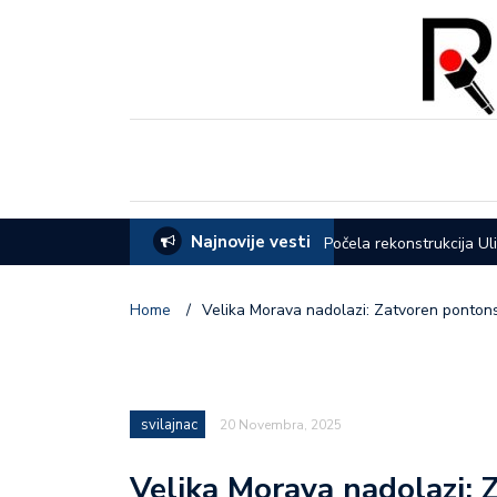
Najnovije vesti
eća opštine Lučani
Počela rekonstrukcija Ul
Home
/
Velika Morava nadolazi: Zatvoren pontons
svilajnac
20 Novembra, 2025
Velika Morava nadolazi: 