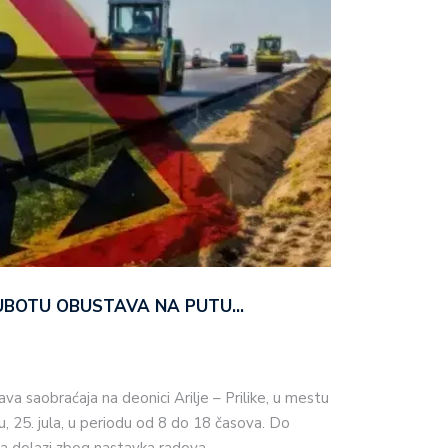
SUBOTU OBUSTAVA NA PUTU…
ava saobraćaja na deonici Arilje – Prilike, u mestu
u, 25. jula, u periodu od 8 do 18 časova. Do