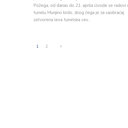
Požega, od danas do 21. aprila izvode se radovi 
tunelu Munjino brdo, zbog čega je za saobraćaj
zatvorena leva tunelska cev…
1
2