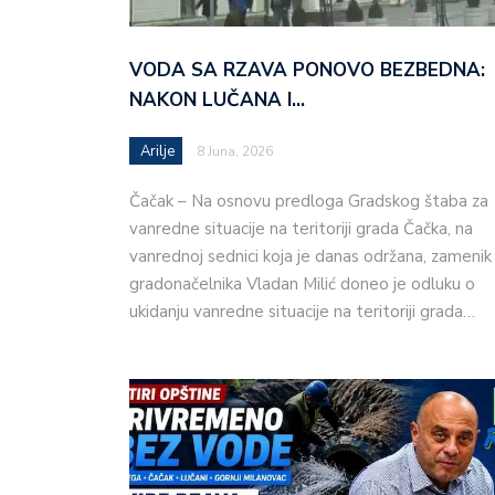
VODA SA RZAVA PONOVO BEZBEDNA:
NAKON LUČANA I…
Arilje
8 Juna, 2026
Čačak – Na osnovu predloga Gradskog štaba za
vanredne situacije na teritoriji grada Čačka, na
vanrednoj sednici koja je danas održana, zamenik
gradonačelnika Vladan Milić doneo je odluku o
ukidanju vanredne situacije na teritoriji grada…