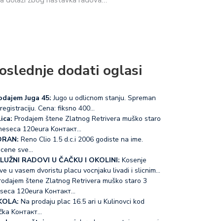
ja dolazi zbog nastavka radova…
oslednje dodati oglasi
odajem Juga 45:
Jugo u odlicnom stanju. Spreman
registraciju. Cena: fiksno 400…
ica:
Prodajem štene Zlatnog Retrivera muško staro
meseca 120eura Koнтакт…
RAN:
Reno Clio 1.5 d.c.i 2006 godiste na ime.
acene sve…
LUŽNI RADOVI U ČAČKU I OKOLINI:
Kosenje
ve u vasem dvoristu placu vocnjaku livadi i slicnim…
odajem štene Zlatnog Retrivera muško staro 3
seca 120eura Koнтакт…
KOLA:
Na prodaju plac 16.5 ari u Kulinovci kod
čka Koнтакт…