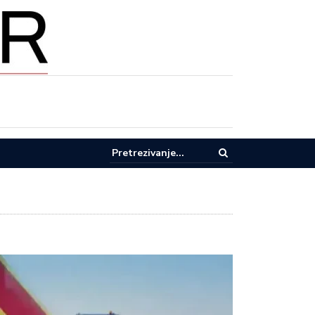
pel za racionalnu potrošnju vode u Lučanima