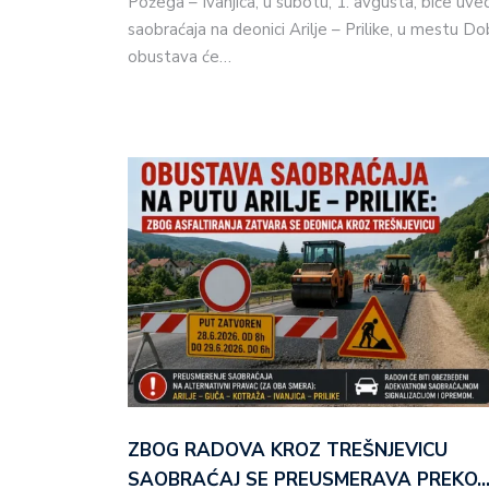
Požega – Ivanjica, u subotu, 1. avgusta, biće u
saobraćaja na deonici Arilje – Prilike, u mestu D
obustava će…
ZBOG RADOVA KROZ TREŠNJEVICU
SAOBRAĆAJ SE PREUSMERAVA PREKO