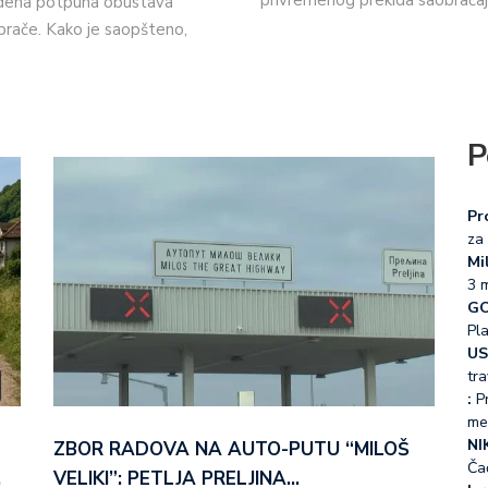
privremenog prekida saobraća
vedena potpuna obustava
obrače. Kako je saopšteno,
P
Pr
za 
Mil
3 
GO
Pl
US
tra
:
Pr
me
NI
ZBOR RADOVA NA AUTO-PUTU “MILOŠ
Ča
…
VELIKI”: PETLJA PRELJINA…