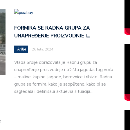
FORMIRA SE RADNA GRUPA ZA
UNAPREĐENJE PROIZVODNJE I…
Arilje
26 Jula, 2024
Vlada Srbije obrazovala je Radnu grupu za
unapređenje proizvodnje i tržišta jagodastog voća
– maline, kupine, jagode, borovnice i ribizle. Radna
grupa se formira, kako je saopšteno, kako bi se
sagledala i definisala aktuelna situacija…
e