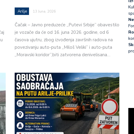
Iz
Kuh
Arilje
13 Juna, 2026
sp
Ne
Čačak – Javno preduzeće „Putevi Srbije” obavestilo
Fo
Ro
ćaj
je vozače da će od 16. juna 2026. godine, od 6
ko
 u
časova ujutru, zbog izvođenja završnih radova na
Sk
povezivanju auto-puta „Miloš Veliki” i auto-puta
pr
„Moravski koridor”,biti zatvorena denivelisana…