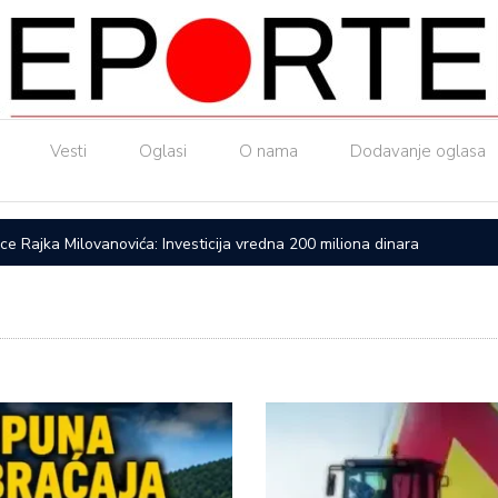
Vesti
Oglasi
O nama
Dodavanje oglasa
ice Rajka Milovanovića: Investicija vredna 200 miliona dinara
Upućen a