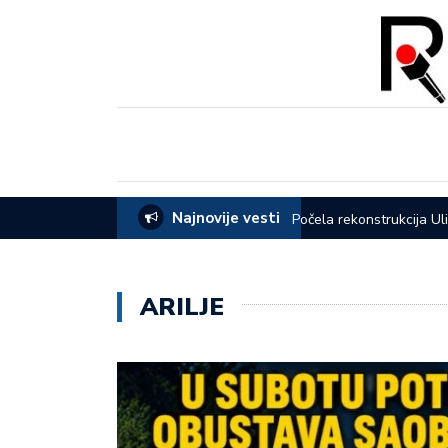
Najnovije vesti
eća opštine Lučani
Počela rekonstrukcija Ul
ARILJE