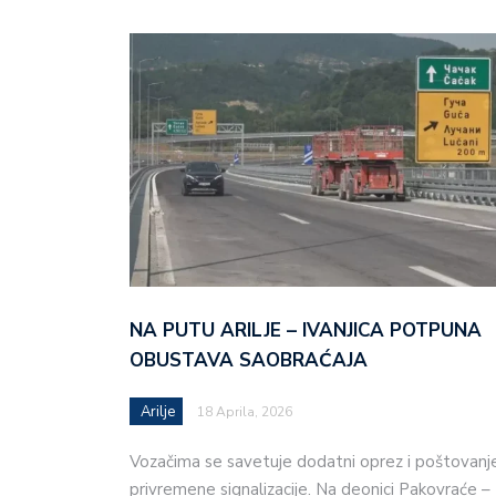
NA PUTU ARILJE – IVANJICA POTPUNA
OBUSTAVA SAOBRAĆAJA
Arilje
18 Aprila, 2026
Vozačima se savetuje dodatni oprez i poštovanj
privremene signalizacije. Na deonici Pakovraće –