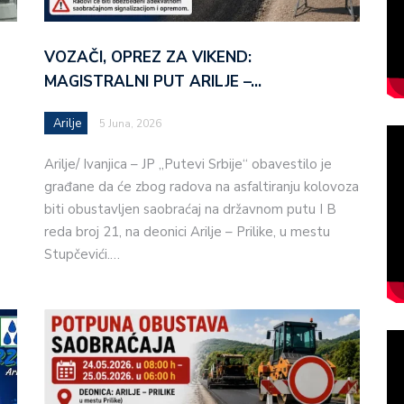
VOZAČI, OPREZ ZA VIKEND:
MAGISTRALNI PUT ARILJE –…
Arilje
5 Juna, 2026
Arilje/ Ivanjica – JP „Putevi Srbije“ obavestilo je
građane da će zbog radova na asfaltiranju kolovoza
biti obustavljen saobraćaj na državnom putu I B
reda broj 21, na deonici Arilje – Prilike, u mestu
Stupčevići.…