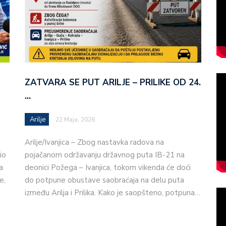
ZATVARA SE PUT ARILJE – PRILIKE OD 24.
…
Arilje
22 Maja, 2026
Arilje/Ivanjica – Zbog nastavka radova na
io
pojačanom održavanju državnog puta IB-21 na
a
deonici Požega – Ivanjica, tokom vikenda će doći
e,
do potpune obustave saobraćaja na delu puta
između Arilja i Prilika. Kako je saopšteno, potpuna…