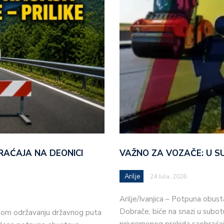
AĆAJA NA DEONICI
VAŽNO ZA VOZAČE: U 
Arilje
24 Jula, 2026
Arilje/Ivanjica – Potpuna obust
Dobrače, biće na snazi u subot
anom održavanju državnog puta