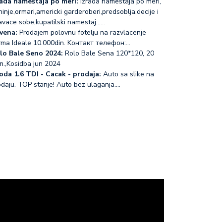
rada nameštaja po meri:
Izrada namestaja po meri,
inje,ormari,americki garderoberi,predsoblja,decije i
avace sobe,kupatilski namestaj...…
vena:
Prodajem polovnu fotelju na razvlacenje
rma Ideale 10.000din. Koнтакт телефон:…
lo Bale Seno 2024:
Rolo Bale Sena 120*120, 20
m.,Kosidba jun 2024
oda 1.6 TDI - Cacak - prodaja:
Auto sa slike na
odaju. TOP stanje! Auto bez ulaganja.…