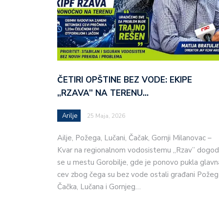
ČETIRI OPŠTINE BEZ VODE: EKIPE
„RZAVA” NA TERENU…
Arilje
25 Maja, 2026
Ailje, Požega, Lučani, Čačak, Gornji Milanovac –
Kvar na regionalnom vodosistemu „Rzav” dogod
se u mestu Gorobilje, gde je ponovo pukla glavn
cev zbog čega su bez vode ostali građani Požeg
Čačka, Lučana i Gornjeg…