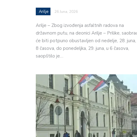
Arilje
26 Juna, 2026
Arilje – Zbog izvođenja asfaltnih radova na
državnom putu, na deonici Arilje – Prilike, saobra
će biti potpuno obustavljen od nedelje, 28. juna,
8 časova, do ponedeljka, 29. juna, u 6 časova,
saopštilo je…