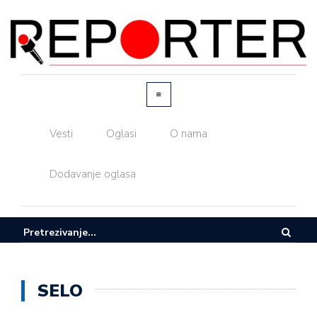
Vesti
Oglasi
O nama
Dodavanje oglasa
SELO