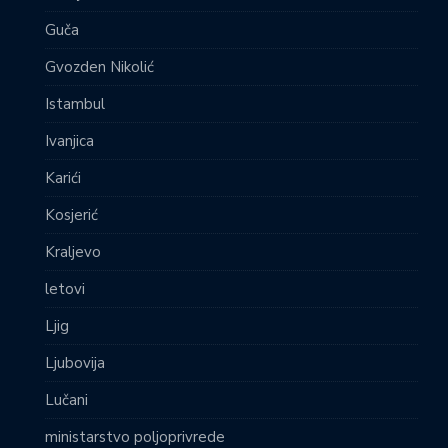
Guča
Gvozden Nikolić
Istambul
Ivanjica
Karići
Kosjerić
Kraljevo
letovi
Ljig
Ljubovija
Lučani
ministarstvo poljoprivrede