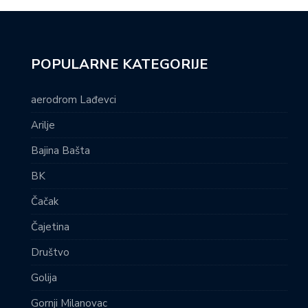
POPULARNE KATEGORIJE
aerodrom Lađevci
Arilje
Bajina Bašta
BK
Čačak
Čajetina
Društvo
Golija
Gornji Milanovac