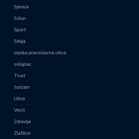
Sjenica
Solun
Sport
Srbija
srpska pravoslavna crkva
svilajnac
Tivat
turizam
Užice
Vesti
Zdravlje
Zlatibor