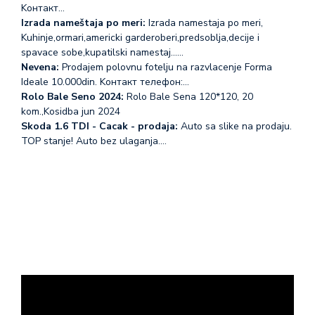
Koнтакт…
Izrada nameštaja po meri:
Izrada namestaja po meri,
Kuhinje,ormari,americki garderoberi,predsoblja,decije i
spavace sobe,kupatilski namestaj...…
Nevena:
Prodajem polovnu fotelju na razvlacenje Forma
Ideale 10.000din. Koнтакт телефон:…
Rolo Bale Seno 2024:
Rolo Bale Sena 120*120, 20
kom.,Kosidba jun 2024
Skoda 1.6 TDI - Cacak - prodaja:
Auto sa slike na prodaju.
TOP stanje! Auto bez ulaganja.…