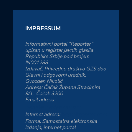
IMPRESSUM
Informativni portal “Reporter”
upisan u registar javnih glasila
Republike Srbije pod brojem
IN001288
Izdavač: Privredno društvo GZS doo
Glavni i odgovorni urednik:
Gvozden Nikolić
Adresa: Čačak Župana Stracimira
9/1, Čačak 3200
Email adresa:
reporter.zs@yahoo.com
Internet adresa:
https://reporter.co.rs
Forma: Samostalna elektronska
izdanja, internet portal