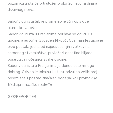
pozornicu u šta će biti uloženo oko 20 miliona dinara
državnog novca.
Sabor violinista Srbije promenio je lični opis ove
planinske varošice.
Sabor violinista u Pranjanima održava se od 2019.
godine, a autor je Gvozden Nikolić . Ova manifestacija je
brzo postala jedna od najposećenijih svetkovina
narodnog stvaralaštva, privlačeći desetine hiljada
posetilaca i učesnika svake godine.
Sabor violinista u Pranjanima je doneo selo mnogo
dobrog. Oživeo je lokalnu kulturu, privukao veliki broj
posetilaca, i postao značajan događaj koji promoviše
tradiciju i muzičko nasleđe.
GZS/REPORTER