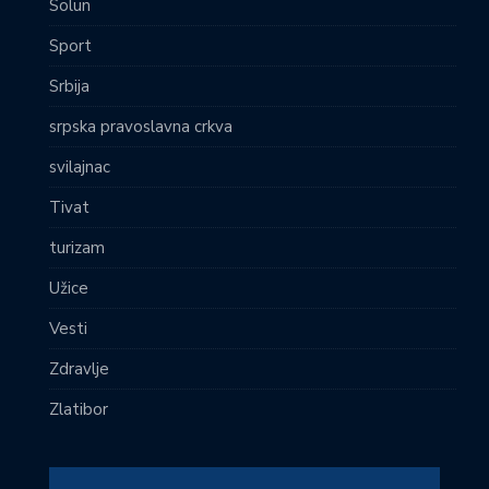
Solun
Sport
Srbija
srpska pravoslavna crkva
svilajnac
Tivat
turizam
Užice
Vesti
Zdravlje
Zlatibor