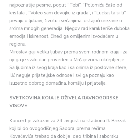
najpoznatije pesme, poput “Tebi”, “Polomiću čaše od
kristala”, “Voleo sam devojku iz grada”, i “Luckasta si ti”,
pevaju o ljubavi, životu i sećanjima, ostajući urezane u
srcima mnogih generacija. Njegov rad karakteriše duboka
emocija i iskrenost, čineći ga omiljenim izvođačem u
regionu.
Miroslav gaji veliku ljubav prema svom rodnom kraju i za
njega je svaki dan proveden u Mrčajevcima okrepljenje.
Sa ljudima iz svog kraja kao i sa onima iz poslovne sfere,
Ilić neguje prijateljske odnose i svi ga poznaju kao
izuzetno dobrog domaćina, komšiju i prijatelja.
SVETKOVINA KOJA JE OŽIVELA RAVNOGORSKE
VISOVE
Koncert je zakazan za 24. avgust na stadionu fk Brezak
koji bi do ovogodišnjeg Sabora, prema rečima
Kovačevića trebao da dobije deo tribina i saborsku