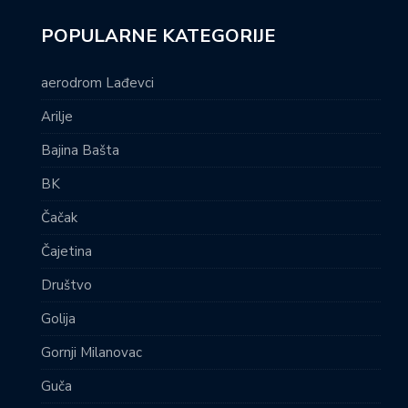
POPULARNE KATEGORIJE
aerodrom Lađevci
Arilje
Bajina Bašta
BK
Čačak
Čajetina
Društvo
Golija
Gornji Milanovac
Guča