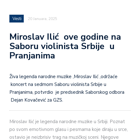
Vesti
20 Januara, 2025
Miroslav Ilić ove godine na
Saboru violinista Srbije u
Pranjanima
Živa legenda narodne muzike ,Miroslav Ilić ,održaće
koncert na sedmom Saboru violinista Srbije u
Pranjanima, potvrdio je predsednik Saborskog odbora
Dejan Kovačević za GZS.
Miroslav Ilić je legenda narodne muzike u Srbiji. Poznat
po svom emotivnom glasu i pesmama koje diraju u srce,
ostavio je neizbrisiv trag na muzičkoj sceni. Njegove