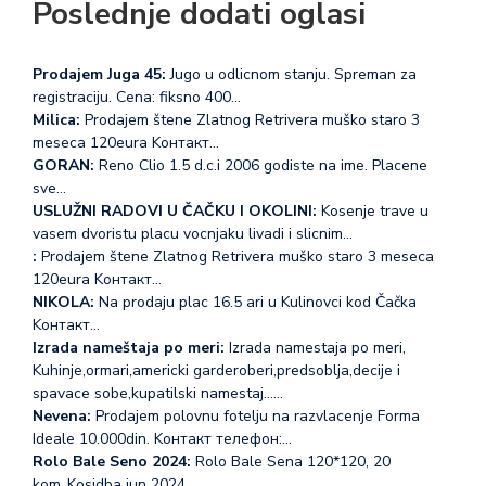
Poslednje dodati oglasi
Prodajem Juga 45:
Jugo u odlicnom stanju. Spreman za
registraciju. Cena: fiksno 400…
Milica:
Prodajem štene Zlatnog Retrivera muško staro 3
meseca 120eura Koнтакт…
GORAN:
Reno Clio 1.5 d.c.i 2006 godiste na ime. Placene
sve…
USLUŽNI RADOVI U ČAČKU I OKOLINI:
Kosenje trave u
vasem dvoristu placu vocnjaku livadi i slicnim…
:
Prodajem štene Zlatnog Retrivera muško staro 3 meseca
120eura Koнтакт…
NIKOLA:
Na prodaju plac 16.5 ari u Kulinovci kod Čačka
Koнтакт…
Izrada nameštaja po meri:
Izrada namestaja po meri,
Kuhinje,ormari,americki garderoberi,predsoblja,decije i
spavace sobe,kupatilski namestaj...…
Nevena:
Prodajem polovnu fotelju na razvlacenje Forma
Ideale 10.000din. Koнтакт телефон:…
Rolo Bale Seno 2024:
Rolo Bale Sena 120*120, 20
kom.,Kosidba jun 2024