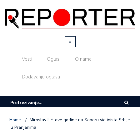
Vesti
Oglasi
O nama
Dodavanje oglasa
Home
/
Miroslav Ilić ove godine na Saboru violinista Srbije
u Pranjanima