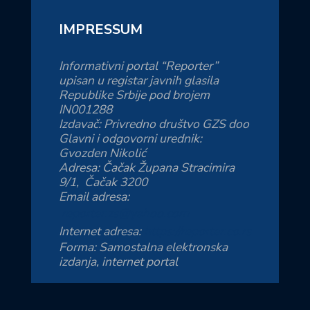
IMPRESSUM
Informativni portal “Reporter”
upisan u registar javnih glasila
Republike Srbije pod brojem
IN001288
Izdavač: Privredno društvo GZS doo
Glavni i odgovorni urednik:
Gvozden Nikolić
Adresa: Čačak Župana Stracimira
9/1, Čačak 3200
Email adresa:
reporter.zs@yahoo.com
Internet adresa:
https://reporter.co.rs
Forma: Samostalna elektronska
izdanja, internet portal