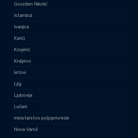
Gvozden Nikolić
Istambul
Ivanjica
Karići
Kosjerić
Kraljevo
letovi
Ljig
Ljubovija
Lučani
ministarstvo poljoprivrede
Nova Varoš