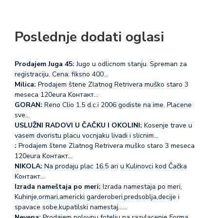
Poslednje dodati oglasi
Prodajem Juga 45:
Jugo u odlicnom stanju. Spreman za
registraciju. Cena: fiksno 400…
Milica:
Prodajem štene Zlatnog Retrivera muško staro 3
meseca 120eura Koнтакт…
GORAN:
Reno Clio 1.5 d.c.i 2006 godiste na ime. Placene
sve…
USLUŽNI RADOVI U ČAČKU I OKOLINI:
Kosenje trave u
vasem dvoristu placu vocnjaku livadi i slicnim…
:
Prodajem štene Zlatnog Retrivera muško staro 3 meseca
120eura Koнтакт…
NIKOLA:
Na prodaju plac 16.5 ari u Kulinovci kod Čačka
Koнтакт…
Izrada nameštaja po meri:
Izrada namestaja po meri,
Kuhinje,ormari,americki garderoberi,predsoblja,decije i
spavace sobe,kupatilski namestaj...…
Nevena:
Prodajem polovnu fotelju na razvlacenje Forma