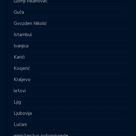
Gornji Milanovac
Guča
Gvozden Nikolić
Istambul
Ivanjica
Karići
Kosjerić
Kraljevo
letovi
Ljig
Ljubovija
Lučani
ministarstvo poljoprivrede