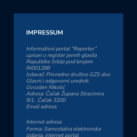
IMPRESSUM
Informativni portal “Reporter”
upisan u registar javnih glasila
Republike Srbije pod brojem
IN001288
Izdavač: Privredno društvo GZS doo
Glavni i odgovorni urednik:
Gvozden Nikolić
Adresa: Čačak Župana Stracimira
9/1, Čačak 3200
Email adresa:
reporter.zs@yahoo.com
Internet adresa:
https://reporter.co.rs
Forma: Samostalna elektronska
izdanja, internet portal