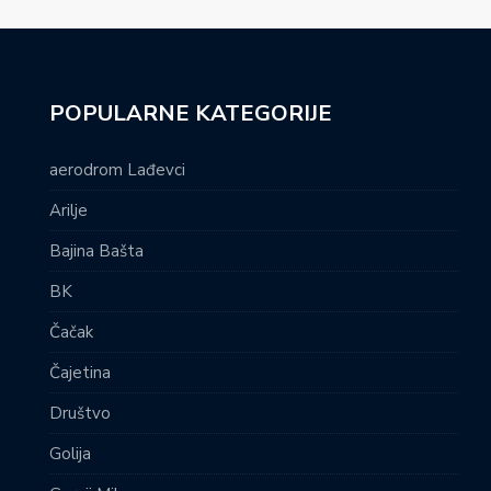
POPULARNE KATEGORIJE
aerodrom Lađevci
Arilje
Bajina Bašta
BK
Čačak
Čajetina
Društvo
Golija