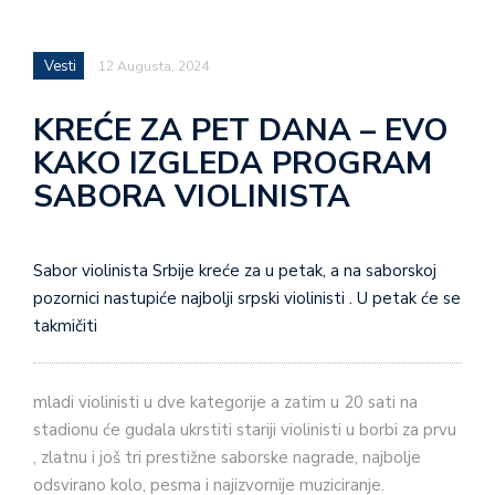
Vesti
12 Augusta, 2024
KREĆE ZA PET DANA – EVO
KAKO IZGLEDA PROGRAM
SABORA VIOLINISTA
Sabor violinista Srbije kreće za u petak, a na saborskoj
pozornici nastupiće najbolji srpski violinisti . U petak će se
takmičiti
mladi violinisti u dve kategorije a zatim u 20 sati na
stadionu će gudala ukrstiti stariji violinisti u borbi za prvu
, zlatnu i još tri prestižne saborske nagrade, najbolje
odsvirano kolo, pesma i najizvornije muziciranje.