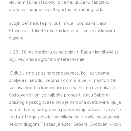
violinom.Tu na stadionu biće mu uručeno saborsko
priznanje nagrada za 30 godina estradnog rada.
Svojih pet minuta prvi put imaće i popularni Dača
Stanojević, takođe dvojkaš koji pleni svojim raskošnim
glasom.
U 20 : 30 na stadionu će se pojaviti Rada Manojlović za
koju već vlada ogromno interesovanje.
,,Odlučili smo se za narodne pevače, koji su veoma
omiljeni u narodu, veoma skromni a veliki majstori. Oni
su naša dobitna kombinacija i njima će mo uvek ukazati
poštovanje i oni će najbolje pronositi slavu Sabora i
običnog srpskog sveta! Ovo je narodna svetkovina, nju je
narod stvorio uz ogromnu pomoć svoje države. Takva će
i ostati. Mega zvezde, za milione koje traže, neka pevaju
nekom drugom ” kazao je autor Sabora, Gvozden Nikolić