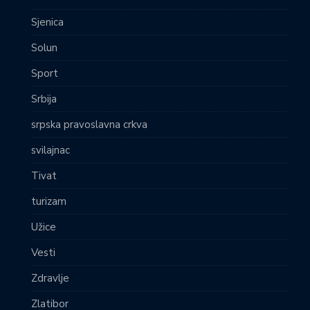
Sjenica
Solun
Sport
Srbija
srpska pravoslavna crkva
svilajnac
Tivat
turizam
Užice
Vesti
Zdravlje
Zlatibor