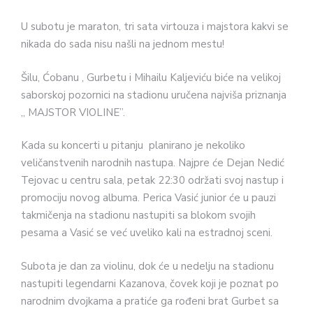
U subotu je maraton, tri sata virtouza i majstora kakvi se
nikada do sada nisu našli na jednom mestu!
Šilu, Ćobanu , Gurbetu i Mihailu Kaljeviću biće na velikoj
saborskoj pozornici na stadionu uručena najviša priznanja
,, MAJSTOR VIOLINE”.
Kada su koncerti u pitanju planirano je nekoliko
veličanstvenih narodnih nastupa. Najpre će Dejan Nedić
Tejovac u centru sala, petak 22:30 održati svoj nastup i
promociju novog albuma. Perica Vasić junior će u pauzi
takmičenja na stadionu nastupiti sa blokom svojih
pesama a Vasić se već uveliko kali na estradnoj sceni.
Subota je dan za violinu, dok će u nedelju na stadionu
nastupiti legendarni Kazanova, čovek koji je poznat po
narodnim dvojkama a pratiće ga rođeni brat Gurbet sa