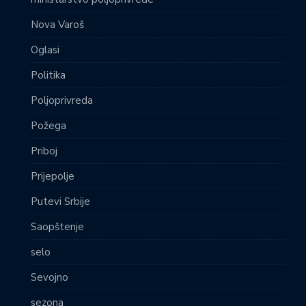
Nova Varoš
Oglasi
Politika
Poljoprivreda
Požega
Priboj
Prijepolje
Putevi Srbije
Saopštenje
selo
Sevojno
sezona