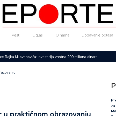
Vesti
Oglasi
O nama
Dodavanje oglasa
ice Rajka Milovanovića: Investicija vredna 200 miliona dinara
Upućen a
brazovanju
P
Pr
za 
Mil
er u praktičnom obrazovanju