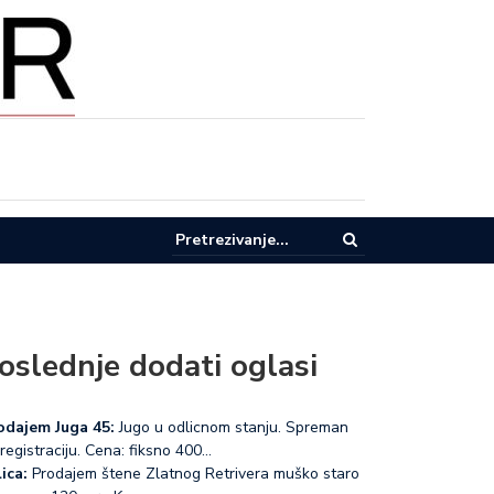
pel za racionalnu potrošnju vode u Lučanima
oslednje dodati oglasi
odajem Juga 45:
Jugo u odlicnom stanju. Spreman
registraciju. Cena: fiksno 400…
ica:
Prodajem štene Zlatnog Retrivera muško staro