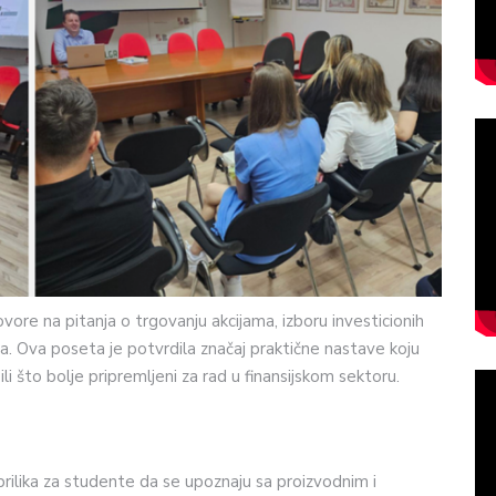
ore na pitanja o trgovanju akcijama, izboru investicionih
rava. Ova poseta je potvrdila značaj praktične nastave koju
li što bolje pripremljeni za rad u finansijskom sektoru.
prilika za studente da se upoznaju sa proizvodnim i