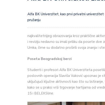
Alfa BK Univerzitet, kao prvi privatni univerzitet u Srbiji i regionu, kontinuirano pokazuje svoju posvećenost
pružanju
najkvalitetnijeg obrazovanja kroz praktične aktivn
i reviziju nedavno su imali priliku da posete dve 
Umka, čime su dodatno proširili svoja znanja i st
Poseta Beogradskoj berzi
Studenti i profesori Alfa BK Univerziteta poset
poslovnih operacija Slaviša Vuković upoznao je 
uključujući ključne aktivnosti kao što su listiranje
kako se u praksi vrši trgovanje hartijama od vredn
15 i BELEKSline.