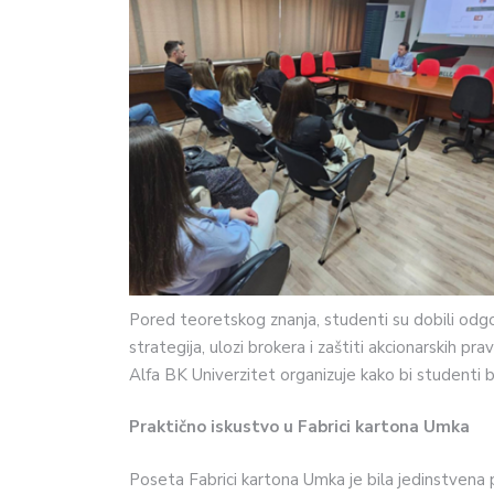
Pored teoretskog znanja, studenti su dobili odgov
strategija, ulozi brokera i zaštiti akcionarskih p
Alfa BK Univerzitet organizuje kako bi studenti bi
Praktično iskustvo u Fabrici kartona Umka
Poseta Fabrici kartona Umka je bila jedinstvena 