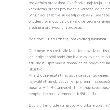
reciklažnim procesima. Ova fabrika, najstarija i n
kompletan proces proizvodnje kartona, od prijema
Stručnjaci iz fabrike su detaljno objasnili sve fa
Studenti su mogli da vide kako se teorijska znanj
sredine u proizvodnom procesu.
Pozitivni utisci i značaj praktičnog iskustva
Obe posete su ostavile izuzetno pozitivan utisak
industrije i stekli praktično iskustvo koje će im bi
stručnost i spremnost domaćina da odgovore na s
iskustvo.
Alfa BK Univerzitet nastavlja sa organizovanjem s
najkvalitetnije obrazovanje i pripremi ih za uspešn
posete, Alfa BK Univerzitet dokazuje svoju posve
neophodne na savremenom tržištu rada.
Budi i ti tamo gde su najbolji – u toku je upis na 