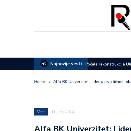
Najnovije vesti
eća opštine Lučani
Počela rekonstrukcija Ul
Home
/
Alfa BK Univerzitet: Lider u praktičnom o
Vesti
11 Juna, 2024
Alfa BK Univerzitet: Lid