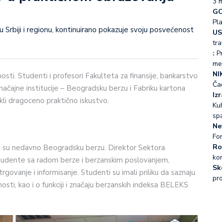
3 
GO
Pl
US
tra
:
Pr
me
NI
osti. Studenti i profesori Fakulteta za finansije, bankarstvo
Ča
značajne institucije – Beogradsku berzu i Fabriku kartona
Iz
ekli dragoceno praktično iskustvo.
Kuh
sp
Ne
Fo
Ro
ili su nedavno Beogradsku berzu. Direktor Sektora
ko
studente sa radom berze i berzanskim poslovanjem,
Sk
, trgovanje i informisanje. Studenti su imali priliku da saznaju
pr
osti, kao i o funkciji i značaju berzanskih indeksa BELEKS