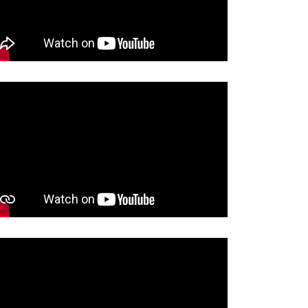
ĆE VELIKA AKCIJA
BRAĆAJNE POLICIJE:U…