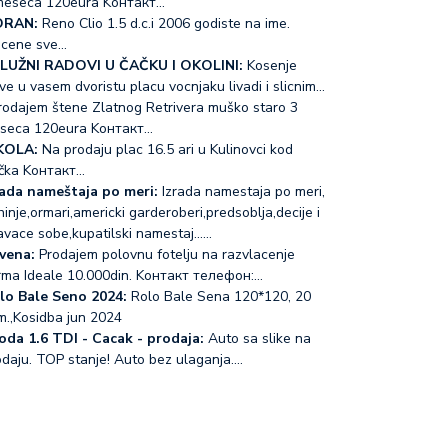
meseca 120eura Koнтакт…
RAN:
Reno Clio 1.5 d.c.i 2006 godiste na ime.
acene sve…
LUŽNI RADOVI U ČAČKU I OKOLINI:
Kosenje
ve u vasem dvoristu placu vocnjaku livadi i slicnim…
odajem štene Zlatnog Retrivera muško staro 3
seca 120eura Koнтакт…
KOLA:
Na prodaju plac 16.5 ari u Kulinovci kod
čka Koнтакт…
rada nameštaja po meri:
Izrada namestaja po meri,
inje,ormari,americki garderoberi,predsoblja,decije i
avace sobe,kupatilski namestaj...…
vena:
Prodajem polovnu fotelju na razvlacenje
rma Ideale 10.000din. Koнтакт телефон:…
lo Bale Seno 2024:
Rolo Bale Sena 120*120, 20
m.,Kosidba jun 2024
oda 1.6 TDI - Cacak - prodaja:
Auto sa slike na
odaju. TOP stanje! Auto bez ulaganja.…