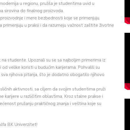
ajmodernija u regionu, pružila je studentima uvid u
 sirovina do finalnog proizvoda.
ze proizvodnje i mere bezbednosti koje se primenjuju.
a primenjuju u praksi i da razumeju važnost zaštite životne
 na studente. Upoznali su se sa najboljim primerima iz
ti od velike koristi u budućim karijerama. Pohvalili su
va njihova pitanja, što je dodatno obogatilo njihovo
ličnih aktivnosti, sa ciljem da svojim studentima pruži
e karijere u različitim oblastima. Kroz stalne prakse i
ćenost pružanju praktičnog znanja i veština koje su
Alfa BK Univerzitet!