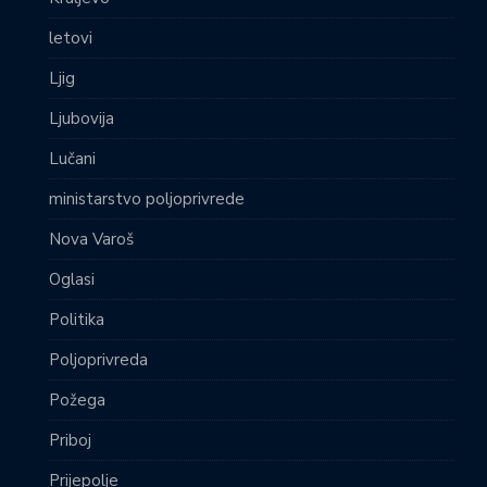
letovi
Ljig
Ljubovija
Lučani
ministarstvo poljoprivrede
Nova Varoš
Oglasi
Politika
Poljoprivreda
Požega
Priboj
Prijepolje