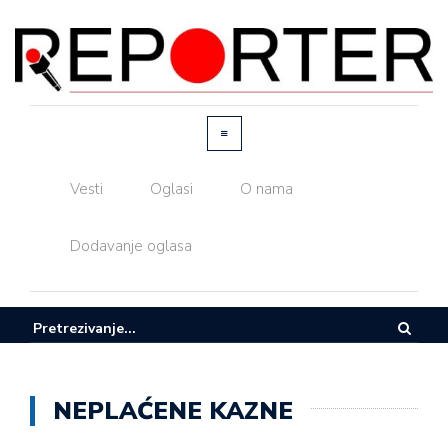
Vesti
Oglasi
O nama
Dodavanje oglasa
NEPLAĆENE KAZNE