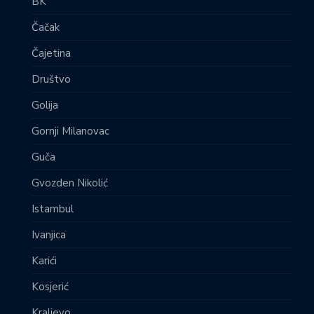
BK
Čačak
Čajetina
Društvo
Golija
Gornji Milanovac
Guča
Gvozden Nikolić
Istambul
Ivanjica
Karići
Kosjerić
Kraljevo