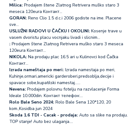
Milica:
Prodajem štene Zlatnog Retrivera muško staro 3
meseca 120eura Koнтакт…
GORAN:
Reno Clio 1.5 d.c.i 2006 godiste na ime. Placene
sve…
USLUŽNI RADOVI U ČAČKU I OKOLINI:
Kosenje trave u
vasem dvoristu placu vocnjaku livadi i slicnim…
:
Prodajem štene Zlatnog Retrivera muško staro 3 meseca
120eura Koнтакт…
NIKOLA:
Na prodaju plac 16.5 ari u Kulinovci kod Čačka
Koнтакт…
Izrada nameštaja po meri:
Izrada namestaja po meri,
Kuhinje,ormari,americki garderoberi,predsoblja,decije i
spavace sobe,kupatilski namestaj...…
Nevena:
Prodajem polovnu fotelju na razvlacenje Forma
Ideale 10.000din. Koнтакт телефон:…
Rolo Bale Seno 2024:
Rolo Bale Sena 120*120, 20
kom.,Kosidba jun 2024
Skoda 1.6 TDI - Cacak - prodaja:
Auto sa slike na prodaju.
TOP stanje! Auto bez ulaganja.…