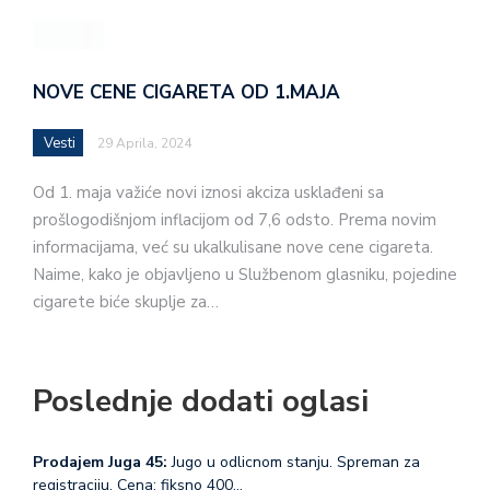
NOVE CENE CIGARETA OD 1.MAJA
Vesti
29 Aprila, 2024
Od 1. maja važiće novi iznosi akciza usklađeni sa
prošlogodišnjom inflacijom od 7,6 odsto. Prema novim
informacijama, već su ukalkulisane nove cene cigareta.
Naime, kako je objavljeno u Službenom glasniku, pojedine
cigarete biće skuplje za…
Poslednje dodati oglasi
Prodajem Juga 45:
Jugo u odlicnom stanju. Spreman za
registraciju. Cena: fiksno 400…