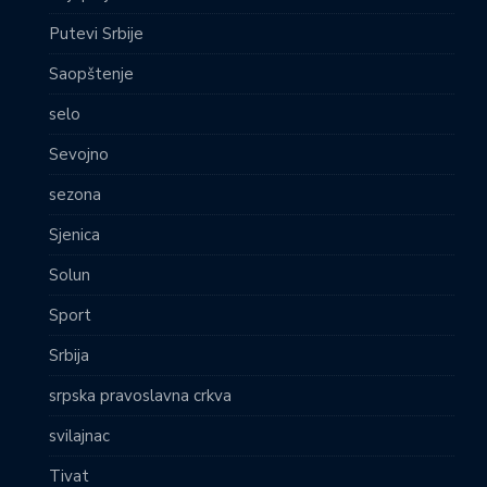
Putevi Srbije
Saopštenje
selo
Sevojno
sezona
Sjenica
Solun
Sport
Srbija
srpska pravoslavna crkva
svilajnac
Tivat