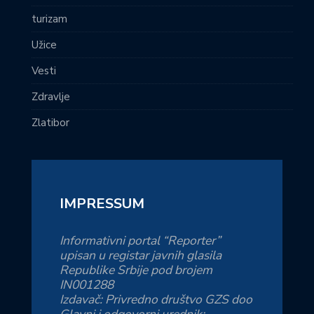
turizam
Užice
Vesti
Zdravlje
Zlatibor
IMPRESSUM
Informativni portal “Reporter”
upisan u registar javnih glasila
Republike Srbije pod brojem
IN001288
Izdavač: Privredno društvo GZS doo
Glavni i odgovorni urednik: