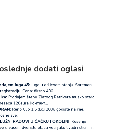
oslednje dodati oglasi
odajem Juga 45:
Jugo u odlicnom stanju. Spreman
registraciju. Cena: fiksno 400…
ica:
Prodajem štene Zlatnog Retrivera muško staro
meseca 120eura Koнтакт…
RAN:
Reno Clio 1.5 d.c.i 2006 godiste na ime.
acene sve…
LUŽNI RADOVI U ČAČKU I OKOLINI:
Kosenje
ve u vasem dvoristu placu vocnjaku livadi i slicnim…