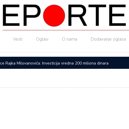
Vesti
Oglasi
O nama
Dodavanje oglasa
ice Rajka Milovanovića: Investicija vredna 200 miliona dinara
Upućen a