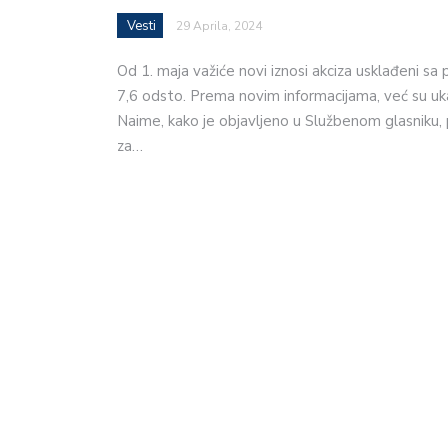
Vesti
29 Aprila, 2024
Od 1. maja važiće novi iznosi akciza usklađeni sa
7,6 odsto. Prema novim informacijama, već su uk
Naime, kako je objavljeno u Službenom glasniku, 
za…