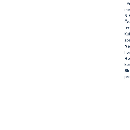
:
Pr
me
NI
Ča
Iz
Kuh
sp
Ne
Fo
Ro
ko
Sk
pr