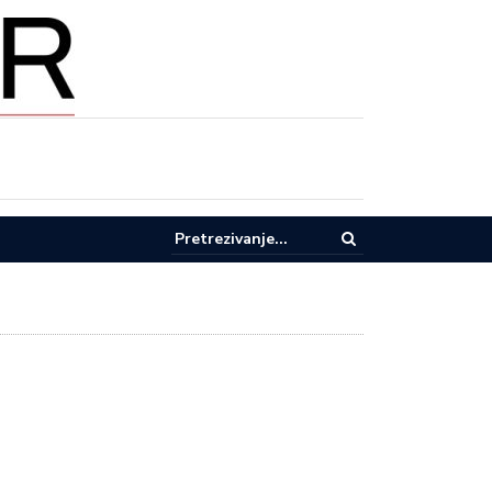
pel za racionalnu potrošnju vode u Lučanima