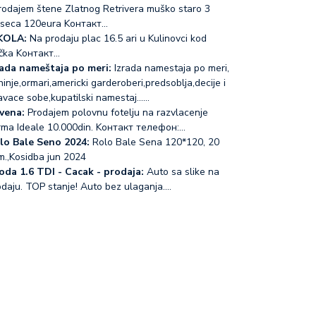
odajem štene Zlatnog Retrivera muško staro 3
seca 120eura Koнтакт…
KOLA:
Na prodaju plac 16.5 ari u Kulinovci kod
čka Koнтакт…
rada nameštaja po meri:
Izrada namestaja po meri,
inje,ormari,americki garderoberi,predsoblja,decije i
avace sobe,kupatilski namestaj...…
vena:
Prodajem polovnu fotelju na razvlacenje
rma Ideale 10.000din. Koнтакт телефон:…
lo Bale Seno 2024:
Rolo Bale Sena 120*120, 20
m.,Kosidba jun 2024
oda 1.6 TDI - Cacak - prodaja:
Auto sa slike na
odaju. TOP stanje! Auto bez ulaganja.…