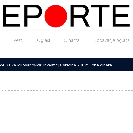
Vesti
Oglasi
O nama
Dodavanje oglasa
ice Rajka Milovanovića: Investicija vredna 200 miliona dinara
Upućen a