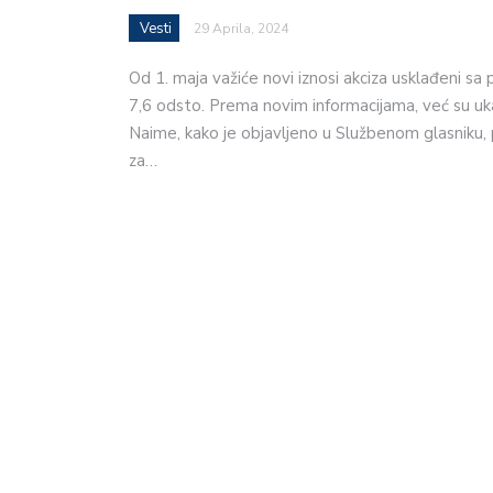
Vesti
29 Aprila, 2024
Od 1. maja važiće novi iznosi akciza usklađeni sa
7,6 odsto. Prema novim informacijama, već su uk
Naime, kako je objavljeno u Službenom glasniku, 
za…