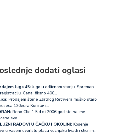
oslednje dodati oglasi
odajem Juga 45:
Jugo u odlicnom stanju. Spreman
registraciju. Cena: fiksno 400…
ica:
Prodajem štene Zlatnog Retrivera muško staro
meseca 120eura Koнтакт…
RAN:
Reno Clio 1.5 d.c.i 2006 godiste na ime.
acene sve…
LUŽNI RADOVI U ČAČKU I OKOLINI:
Kosenje
ve u vasem dvoristu placu vocnjaku livadi i slicnim…