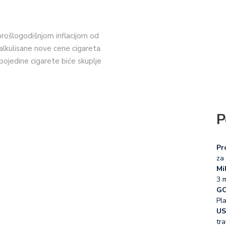
 prošlogodišnjom inflacijom od
alkulisane nove cene cigareta.
pojedine cigarete biće skuplje
P
Pr
za 
Mil
3 
GO
Pl
US
tra