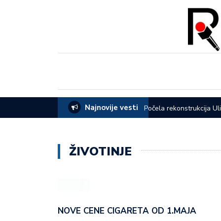
Najnovije vesti
eća opštine Lučani
Počela rekonstrukcija Ul
ŽIVOTINJE
NOVE CENE CIGARETA OD 1.MAJA