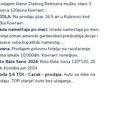
odajem štene Zlatnog Retrivera muško staro 3
seca 120eura Koнтакт…
KOLA:
Na prodaju plac 16.5 ari u Kulinovci kod
čka Koнтакт…
rada nameštaja po meri:
Izrada namestaja po meri,
inje,ormari,americki garderoberi,predsoblja,decije i
avace sobe,kupatilski namestaj...…
vena:
Prodajem polovnu fotelju na razvlacenje
rma Ideale 10.000din. Koнтакт телефон:…
lo Bale Seno 2024:
Rolo Bale Sena 120*120, 20
m.,Kosidba jun 2024
oda 1.6 TDI - Cacak - prodaja:
Auto sa slike na
odaju. TOP stanje! Auto bez ulaganja.…