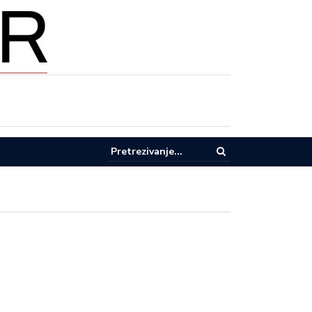
pel za racionalnu potrošnju vode u Lučanima