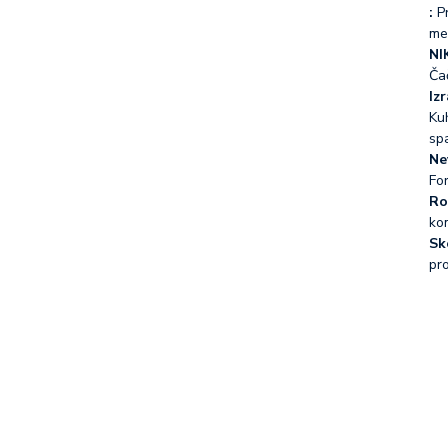
:
Pr
me
NI
Ča
Iz
Kuh
sp
Ne
Fo
Ro
ko
Sk
pr